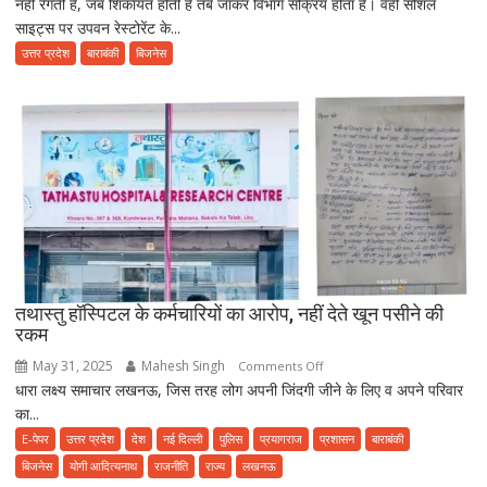
नहीं रेंगती है, जब शिकायत होती है तब जाकर विभाग सक्रिय होता है। वही सोशल
Pradesh:
साइट्स पर उपवन रेस्टोरेंट के...
उपवन
में
उत्तर प्रदेश
बाराबंकी
बिजनेस
भोजन
करने
से
पहले
हो
जाए
सावधान,
फूड
प्वाइजनिंग
की
तथास्तु हॉस्पिटल के कर्मचारियों का आरोप, नहीं देते खून पसीने की
शिकायत
रकम
May 31, 2025
Mahesh Singh
on
Comments Off
धारा लक्ष्य समाचार लखनऊ, जिस तरह लोग अपनी जिंदगी जीने के लिए व अपने परिवार
तथास्तु
का...
हॉस्पिटल
के
E-पेपर
उत्तर प्रदेश
देश
नई दिल्ली
पुलिस
प्रयागराज
प्रशासन
बाराबंकी
कर्मचारियों
बिजनेस
योगी आदित्यनाथ
राजनीति
राज्य
लखनऊ
का