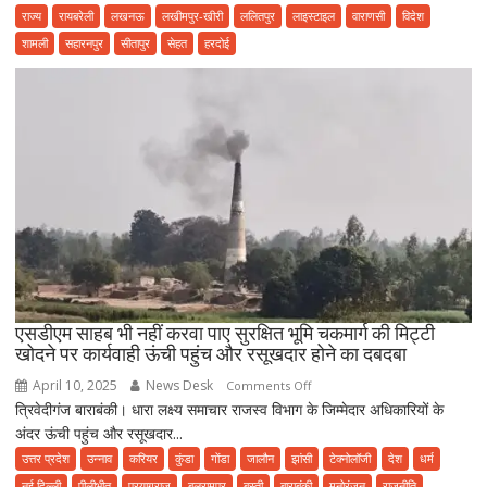
में
राज्य
रायबरेली
लखनऊ
लखीमपुर-खीरी
ललितपुर
लाइस्टाइल
वाराणसी
विदेश
भगवान
शामली
सहारनपुर
सीतापुर
सेहत
हरदोई
महर्षि
कश्यप
जयंती
धूमधाम
से
मनाई
गई।
एसडीएम साहब भी नहीं करवा पाए सुरक्षित भूमि चकमार्ग की मिट्टी
खोदने पर कार्यवाही ऊंची पहुंच और रसूखदार होने का दबदबा
April 10, 2025
News Desk
on
Comments Off
त्रिवेदीगंज बाराबंकी। धारा लक्ष्य समाचार राजस्व विभाग के जिम्मेदार अधिकारियों के
एसडीएम
अंदर ऊंची पहुंच और रसूखदार...
साहब
भी
उत्तर प्रदेश
उन्नाव
करियर
कुंडा
गोंडा
जालौन
झांसी
टेक्नोलॉजी
देश
धर्म
नहीं
नई दिल्ली
पीलीभीत
प्रयागराज
बलरामपुर
बस्ती
बाराबंकी
मनोरंजन
राजनीति