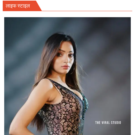
लाइफ स्टाइल
टिकैत
के
प्रदेश
सचिव
की
कार
पर
अज्ञात
लोगों
ने
हमला
कर
कार