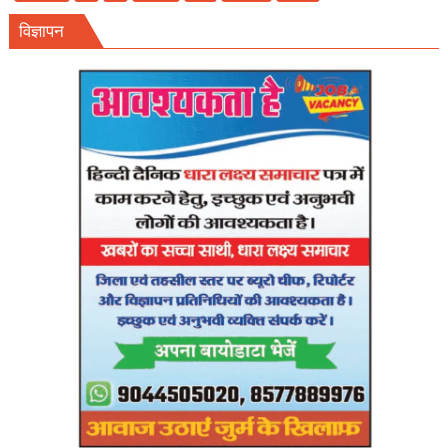
पंचायत
विज्ञापन
चुनाव:
हाईकोर्ट
सख्त,आयोग
से
27
अप्रैल
तक
फाइनल
शेड्यूल
तलब।