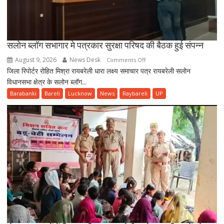
शिविर
का
भव्य
आयोजन
सलोन ब्लॉग सभागार मे पत्रकार सुरक्षा परिषद की बैठक हुई संपन्न
August 9, 2026
News Desk
on
Comments Off
जिला रिपोर्टर रोहित मिश्रा रायबरेली धारा लक्ष्य समाचार पत्र रायबरेली सलोन
सलोन
विधानसभा क्षेत्र के सलोन ब्लॉग...
ब्लॉग
सभागार
Barabanki
Bareli
Lucknow
News
Raybareli
UP
मे
पत्रकार
सुरक्षा
परिषद
की
बैठक
हुई
संपन्न