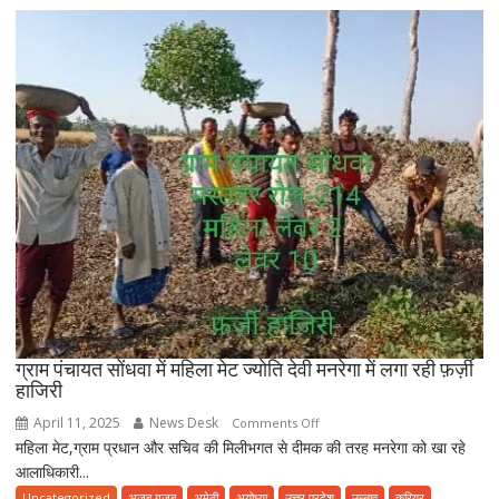
माता
पिता
का
नाम
रोशन
किया
ग्राम पंचायत सोंधवा में महिला मेट ज्योति देवी मनरेगा में लगा रही फ़र्ज़ी
हाजिरी
April 11, 2025
News Desk
on
Comments Off
महिला मेट,ग्राम प्रधान और सचिव की मिलीभगत से दीमक की तरह मनरेगा को खा रहे
ग्राम
आलाधिकारी...
पंचायत
सोंधवा
Uncategorized
अजब गजब
अमेठी
अयोध्या
उत्तर प्रदेश
उन्नाव
करियर