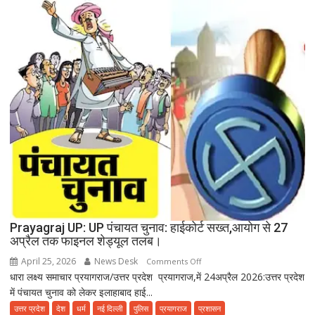
निकलने
वाला
गंदा
पानी
दे
रहा
बीमारियों
को
दावत
Prayagraj UP: UP पंचायत चुनाव: हाईकोर्ट सख्त,आयोग से 27
अप्रैल तक फाइनल शेड्यूल तलब।
April 25, 2026
News Desk
on
Comments Off
धारा लक्ष्य समाचार प्रयागराज/उत्तर प्रदेश प्रयागराज,में 24अप्रैल 2026:उत्तर प्रदेश
Prayagraj
में पंचायत चुनाव को लेकर इलाहाबाद हाई...
UP:
UP
उत्तर प्रदेश
देश
धर्म
नई दिल्ली
पुलिस
प्रयागराज
प्रशासन