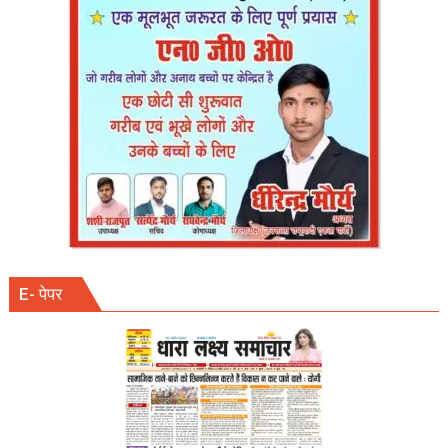
देकर
ग्रामीण
एवं
कथा
प्रेमियों
के
रहे
चहेते
E- पेपर