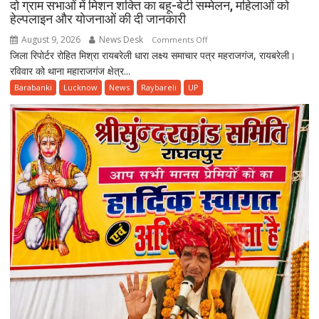
दो ग्राम सभाओं में मिशन शक्ति का बहू-बेटी सम्मेलन, महिलाओं को
हेल्पलाइन और योजनाओं की दी जानकारी
August 9, 2026
News Desk
on
Comments Off
जिला रिपोर्टर रोहित मिश्रा रायबरेली धारा लक्ष्य समाचार पत्र महराजगंज, रायबरेली।
दो
रविवार को थाना महाराजगंज क्षेत्र...
ग्राम
सभाओं
Barabanki
Lucknow
News
Raybareli
UP
में
मिशन
शक्ति
का
बहू-
बेटी
सम्मेलन,
महिलाओं
को
हेल्पलाइन
और
योजनाओं
की
दी