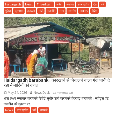
योगा
Haidargadh
News
Trivediganj
अमेठी
अयोध्या
उत्तर प्रदेश
देश
धर्म
फॉर
पुलिस
प्रशासन
बाराबंकी
मोदी
राजनीति
राज्य
राष्ट्रीय
लखनऊ
विदेश
हेल्दी
एजिंग”
थीम
के
साथ
उत्साहपूर्वक
मनाया
गया
12वां
अंतरराष्ट्रीय
योग
दिवस
Haidargadh barabanki: कारखाने से निकलने वाला गंदा पानी दे
रहा बीमारियों को दावत
May 24, 2026
News Desk
on
Comments Off
धारा लक्ष्य समाचार बाराबंकी रिपोर्ट सुधीर शर्मा बाराबंकी हैदरगढ़ बाराबंकी। स्वीट्स एंड
Haidargadh
नमकीन की दुकान पर...
barabanki:
कारखाने
News
उत्तर प्रदेश
धर्म
बाराबंकी
से