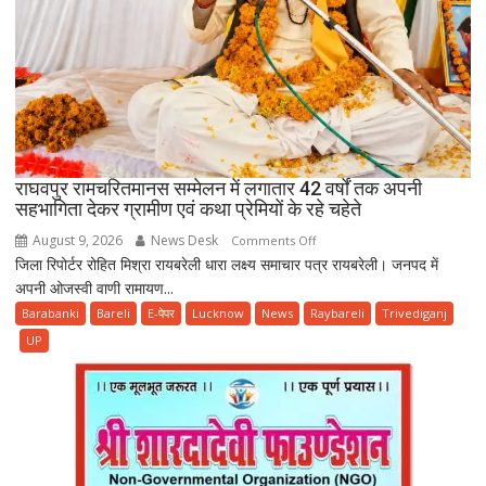
जानकारी
राघवपुर रामचरितमानस सम्मेलन में लगातार 42 वर्षों तक अपनी
सहभागिता देकर ग्रामीण एवं कथा प्रेमियों के रहे चहेते
August 9, 2026
News Desk
on
Comments Off
जिला रिपोर्टर रोहित मिश्रा रायबरेली धारा लक्ष्य समाचार पत्र रायबरेली। जनपद में
राघवपुर
अपनी ओजस्वी वाणी रामायण...
रामचरितमानस
सम्मेलन
Barabanki
Bareli
E-पेपर
Lucknow
News
Raybareli
Trivediganj
में
UP
लगातार
42
वर्षों
तक
अपनी
सहभागिता