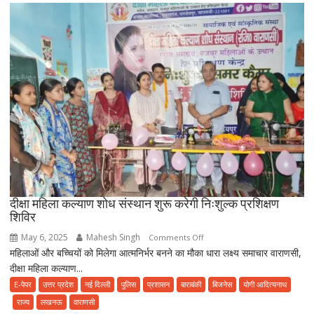
आरोप,
नहीं
देते
खून
पसीने
की
रकम
दीक्षा महिला कल्याण शोध संस्थान शुरू करेगी निःशुल्क प्रशिक्षण
शिविर
May 6, 2025
Mahesh Singh
on
Comments Off
महिलाओं और बच्चियों को मिलेगा आत्मनिर्भर बनने का मौका धारा लक्ष्य समाचार वाराणसी,
दीक्षा
दीक्षा महिला कल्याण...
महिला
कल्याण
E-पेपर
उत्तर प्रदेश
नई दिल्ली
पुलिस
प्रशासन
बाराबंकी
बिजनेस
योगी आदित्यनाथ
शोध
राज्य
लखनऊ
वाराणसी
संस्थान