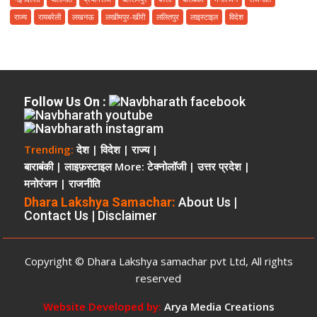
करवा
राज्य
रायबरेली
लखनऊ
लखीमपुर-खीरी
ललितपुर
लाइस्टाइल
विदेश
पाए
सुरक्षित
भूमि
चकमार्ग
की
Follow Us On
:
मिट्टी
खोदने
पर
Trending:
देश
|
विदेश
|
राज्य
|
कार्यवाही
बाराबंकी
|
लाइफ़स्टाइल
More:
टेक्नोलॉजी
|
उत्तर प्रदेश
|
ऊंची
मनोरंजन
|
राजनीति
पहुंच
और
Dhara Lakshya Samachar:
About Us
|
Contact Us
|
Disclaimer
रसूखदार
होने
का
Copyright © Dhara Lakshya samachar pvt Ltd, All rights
दबदबा
reserved
Website Developed by:
Arya Media Creations