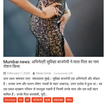
Mumbai news: अभिनेत्री सुविज्ञा बाजपेयी ने माता पिता का नाम
रोशन किया
February 7, 2026
News Desk
on
Comments Off
धारा लक्ष्य समाचार पत्र संवाददाता मुंबई। सुविज्ञा बाजपेयी एक अभिनेत्री और मॉडल
Mumbai
हैं। उनका जन्म और पालन-पोषण नवाबों के शहर लखनऊ, उत्तर प्रदेश में हुआ था। वह
news:
एक एकल ब्राह्मण परिवार से ताल्लुक रखती हैं जिसमें उनके माता और एक बड़ी बहन
अभिनेत्री
शामिल हैं। उनके पिता बाराबंकी, यूपी...
सुविज्ञा
बाजपेयी
Mumbai
देश
धर्म
नई दिल्ली
मुम्बई
लाइस्टाइल
विदेश
ने