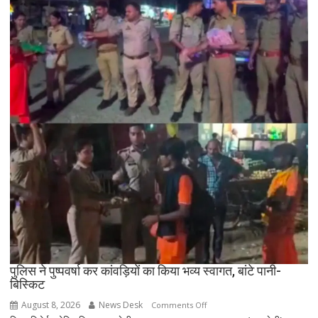
वाहन
की
टक्कर
से
एक
युवक
की
मौत
दो
घायल
!
दोनों
रेफर
पुलिस ने पुष्पवर्षा कर कांवड़ियों का किया भव्य स्वागत, बांटे पानी-
बिस्किट
August 8, 2026
News Desk
on
Comments Off