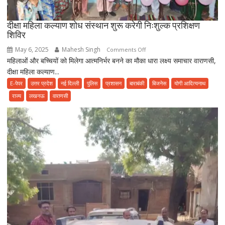
दीक्षा महिला कल्याण शोध संस्थान शुरू करेगी निःशुल्क प्रशिक्षण
शिविर
May 6, 2025
Mahesh Singh
on
Comments Off
महिलाओं और बच्चियों को मिलेगा आत्मनिर्भर बनने का मौका धारा लक्ष्य समाचार वाराणसी,
दीक्षा
दीक्षा महिला कल्याण...
महिला
कल्याण
E-पेपर
उत्तर प्रदेश
नई दिल्ली
पुलिस
प्रशासन
बाराबंकी
बिजनेस
योगी आदित्यनाथ
शोध
राज्य
लखनऊ
वाराणसी
संस्थान
शुरू
करेगी
निःशुल्क
प्रशिक्षण
शिविर