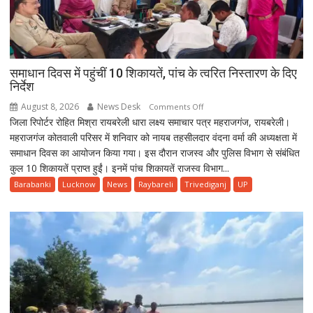
समाधान दिवस में पहुंचीं 10 शिकायतें, पांच के त्वरित निस्तारण के दिए
निर्देश
August 8, 2026
News Desk
on
Comments Off
जिला रिपोर्टर रोहित मिश्रा रायबरेली धारा लक्ष्य समाचार पत्र महराजगंज, रायबरेली।
समाधान
महराजगंज कोतवाली परिसर में शनिवार को नायब तहसीलदार वंदना वर्मा की अध्यक्षता में
दिवस
समाधान दिवस का आयोजन किया गया। इस दौरान राजस्व और पुलिस विभाग से संबंधित
में
कुल 10 शिकायतें प्राप्त हुईं। इनमें पांच शिकायतें राजस्व विभाग...
पहुंचीं
10
Barabanki
Lucknow
News
Raybareli
Trivediganj
UP
शिकायतें,
पांच
के
त्वरित
निस्तारण
के
दिए
निर्देश