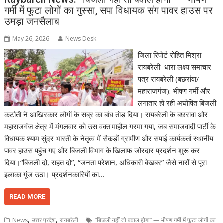
गर्मी में फूटा लोगों का गुस्सा, सपा विधायक संग पावर हाउस पर
उमड़ा जनसैलाब
May 26, 2026
News Desk
जिला रिपोर्ट रोहित मिश्रा
रायबरेली धारा लक्ष्य समाचार
पत्र रायबरेली (बछरांवा/
महाराजगंज): भीषण गर्मी और
लगातार हो रही अघोषित बिजली
कटौती ने आखिरकार लोगों के सब्र का बांध तोड़ दिया। रायबरेली के बछरांवा और
महाराजगंज क्षेत्र में मंगलवार को उस वक्त माहौल गरमा गया, जब समाजवादी पार्टी के
विधायक श्याम सुंदर भारती के नेतृत्व में सैकड़ों ग्रामीण और सपाई कार्यकर्ता स्थानीय
पावर हाउस पहुंच गए और बिजली विभाग के खिलाफ जोरदार प्रदर्शन शुरू कर
दिया।“बिजली दो, राहत दो”, “जनता परेशान, अधिकारी बेखबर” जैसे नारों से पूरा
इलाका गूंज उठा। प्रदर्शनकारियों का…
READ MORE
,
,
News
उत्तर प्रदेश
रायबरेली
“बिजली नहीं तो बवाल होगा” — भीषण गर्मी में फूटा लोगों का