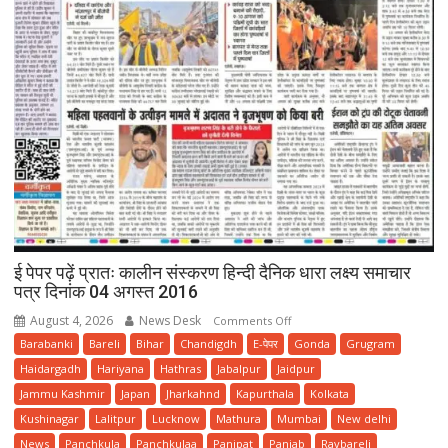
ई पेपर पढ़ें प्रातः कालीन संस्करण हिन्दी दैनिक धारा लक्ष्य समाचार
पत्र दिनांक 04 अगस्त 2016
August 4, 2026
News Desk
on
Comments Off
ई
Barabanki
Bareli
Bihar
Chandigdh
E-पेपर
Gonda
Grugram
पेपर
Haidargadh
Hariyana
Hathras
Jabalpur
Jaidpur
पढ़ें
Jammu Kashmir
Japan
Jharkahnd
Kapurthala
Kolkata
प्रातः
Kushinagar
Lalitpur
Lucknow
Mathura
Mumbai
New delhi
कालीन
News
Panchkula
Panchkulaa
Panipat
Panjab
Raybareli