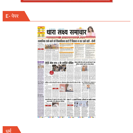
E- पेपर
धर्म