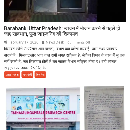
Barabanki Uttar Pradesh: उपवन में भोजन करने से पहले हो
जाए सावधान, फूड प्वाइजनिंग की शिकायत
February 17, 2026
News Desk
on
Comments Off
मिलावट खोरों से परेशान आम जनता, विभाग कब करेगा करवाई धारा लक्ष्य समाचार
Barabanki
बाराबंकी। मिलावटखोर आज कल सभी जगह सक्रिय है, लेकिन विभाग के कान में जू तक
Uttar
नहीं रेंगती है, जब शिकायत होती है तब जाकर विभाग सक्रिय होता है। वही सोशल
Pradesh:
साइट्स पर उपवन रेस्टोरेंट के...
उपवन
में
उत्तर प्रदेश
बाराबंकी
बिजनेस
भोजन
करने
से
पहले
हो
जाए
सावधान,
फूड