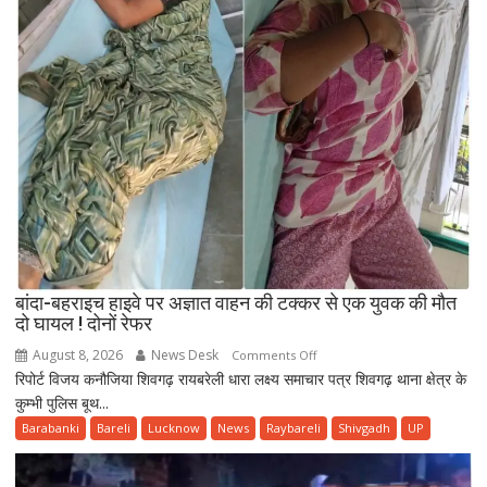
बढ़ाई
निगरानी
बांदा-बहराइच हाइवे पर अज्ञात वाहन की टक्कर से एक युवक की मौत
दो घायल ! दोनों रेफर
August 8, 2026
News Desk
on
Comments Off
रिपोर्ट विजय कनौजिया शिवगढ़ रायबरेली धारा लक्ष्य समाचार पत्र शिवगढ़ थाना क्षेत्र के
बांदा-
कुम्भी पुलिस बूथ...
बहराइच
हाइवे
Barabanki
Bareli
Lucknow
News
Raybareli
Shivgadh
UP
पर
अज्ञात