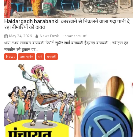
अंतरराष्ट्रीय
योग
दिवस
Haidargadh barabanki: कारखाने से निकलने वाला गंदा पानी दे
रहा बीमारियों को दावत
May 24, 2026
News Desk
on
Comments Off
धारा लक्ष्य समाचार बाराबंकी रिपोर्ट सुधीर शर्मा बाराबंकी हैदरगढ़ बाराबंकी। स्वीट्स एंड
Haidargadh
नमकीन की दुकान पर...
barabanki:
कारखाने
News
उत्तर प्रदेश
धर्म
बाराबंकी
से
निकलने
वाला
गंदा
पानी
दे
रहा
बीमारियों
को
दावत