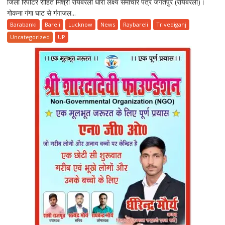
जिला रिपोर्टर रोहित मिश्रा रायबरेली धारा लक्ष्य समाचार पत्र जगतपुर (रायबरेली)।
पुलिस
गोकना गंगा घाट से गंगाजल...
ने
पुष्पवर्षा
Barabanki
Bareli
Lucknow
News
Raybareli
Trivediganj
कर
Uncategorized
UP
कांवड़ियों
का
किया
भव्य
स्वागत,
बांटे
पानी-
बिस्किट