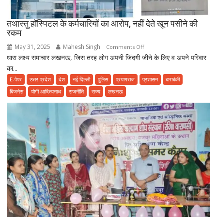
प्वाइजनिंग
की
तथास्तु हॉस्पिटल के कर्मचारियों का आरोप, नहीं देते खून पसीने की
शिकायत
रकम
May 31, 2025
Mahesh Singh
on
Comments Off
धारा लक्ष्य समाचार लखनऊ, जिस तरह लोग अपनी जिंदगी जीने के लिए व अपने परिवार
तथास्तु
का...
हॉस्पिटल
के
E-पेपर
उत्तर प्रदेश
देश
नई दिल्ली
पुलिस
प्रयागराज
प्रशासन
बाराबंकी
कर्मचारियों
बिजनेस
योगी आदित्यनाथ
राजनीति
राज्य
लखनऊ
का
आरोप,
नहीं
देते
खून
पसीने
की
रकम