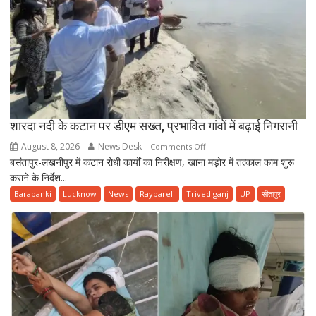
शारदा नदी के कटान पर डीएम सख्त, प्रभावित गांवों में बढ़ाई निगरानी
August 8, 2026
News Desk
on
Comments Off
बसंतापुर-लखनीपुर में कटान रोधी कार्यों का निरीक्षण, खाना मड़ोर में तत्काल काम शुरू
शारदा
कराने के निर्देश...
नदी
के
Barabanki
Lucknow
News
Raybareli
Trivediganj
UP
सीतापुर
कटान
पर
डीएम
सख्त,
प्रभावित
गांवों
में