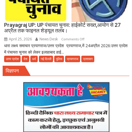
Prayagraj UP: UP पंचायत चुनाव: हाईकोर्ट सख्त,आयोग से 27
अप्रैल तक फाइनल शेड्यूल तलब।
April 25, 2026
News Desk
on
Comments Off
धारा लक्ष्य समाचार प्रयागराज/उत्तर प्रदेश प्रयागराज,में 24अप्रैल 2026:उत्तर प्रदेश
Prayagraj
में पंचायत चुनाव को लेकर इलाहाबाद हाई...
UP:
UP
उत्तर प्रदेश
देश
धर्म
नई दिल्ली
पुलिस
प्रयागराज
प्रशासन
पंचायत
विज्ञापन
चुनाव:
हाईकोर्ट
सख्त,आयोग
से
27
अप्रैल
तक
फाइनल
शेड्यूल
तलब।