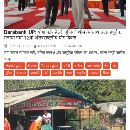
Barabanki UP: योगा फॉर हेल्दी एजिंग” थीम के साथ उत्साहपूर्वक
मनाया गया 12वां अंतरराष्ट्रीय योग दिवस
June 21, 2026
News Desk
on
Comments Off
योग केवल व्यायाम नहीं, बल्कि स्वस्थ और संतुलित जीवन का आधार : राज्य मंत्री सतीश
Barabanki
चन्द्र...
UP:
योगा
Haidargadh
News
Trivediganj
अमेठी
अयोध्या
उत्तर प्रदेश
देश
धर्म
फॉर
पुलिस
प्रशासन
बाराबंकी
मोदी
राजनीति
राज्य
राष्ट्रीय
लखनऊ
विदेश
हेल्दी
एजिंग”
थीम
के
साथ
उत्साहपूर्वक
मनाया
गया
12वां