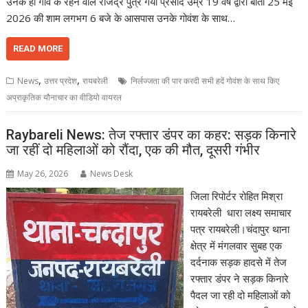
उनके ही गांव के रहने वाले राजेंद्र पुत्र गया प्रसाद उम्र 19 वर्ष द्वारा बीती 25 मई
2026 की शाम लगभग 6 बजे के आसपास उनके गोवंश के साथ…
READ MORE
,
,
News
उत्तर प्रदेश
रायबरेली
निर्लज्जता की पार करदी सभी हदें गोवंश के साथ किए
अप्राकृतिक यौनाचार का वीडियो वायरल
Raybareli News: तेज रफ्तार डंपर का कहर: सड़क किनारे
जा रहीं दो महिलाओं को रौंदा, एक की मौत, दूसरी गंभीर
May 26, 2026
News Desk
जिला रिपोर्टर रोहित मिश्रा
रायबरेली धारा लक्ष्य समाचार
पत्र रायबरेली।चंदापुर थाना
क्षेत्र में मंगलवार सुबह एक
दर्दनाक सड़क हादसे में तेज
रफ्तार डंपर ने सड़क किनारे
पैदल जा रही दो महिलाओं को