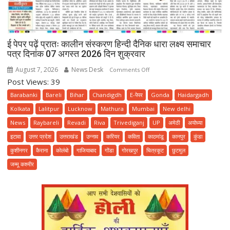
ई पेपर पढ़ें प्रातः कालीन संस्करण हिन्दी दैनिक धारा लक्ष्य समाचार
पत्र दिनांक 07 अगस्त 2026 दिन शुक्रवार
August 7, 2026
News Desk
on
Comments Off
Post Views: 39
ई
पेपर
Barabanki
Bareli
Bihar
Chandigdh
E-पेपर
Gonda
Haidargadh
पढ़ें
Kolkata
Lalitpur
Lucknow
Mathura
Mumbai
New delhi
प्रातः
News
Raybareli
Revadi
Riva
Trivediganj
UP
अमेठी
अयोध्या
कालीन
इटावा
उत्तर प्रदेश
उत्तराखंड
उन्नाव
करियर
कविता
काठमांडू
कानपुर
कुंडा
संस्करण
हिन्दी
कुशीनगर
कैराना
कोलंबो
गाजियाबाद
गोंडा
गोरखपुर
चित्रकूट
छुटमुल
दैनिक
जम्मू कश्मीर
धारा
लक्ष्य
समाचार
पत्र
दिनांक
07