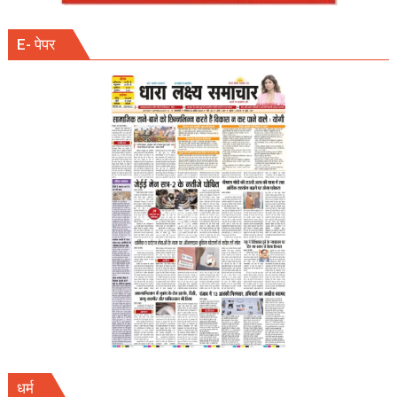
E- पेपर
धर्म