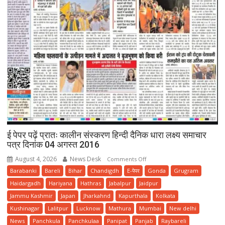
ई पेपर पढ़ें प्रातः कालीन संस्करण हिन्दी दैनिक धारा लक्ष्य समाचार
पत्र दिनांक 04 अगस्त 2016
August 4, 2026
News Desk
on
Comments Off
ई
Barabanki
Bareli
Bihar
Chandigdh
E-पेपर
Gonda
Grugram
पेपर
Haidargadh
Hariyana
Hathras
Jabalpur
Jaidpur
पढ़ें
Jammu Kashmir
Japan
Jharkahnd
Kapurthala
Kolkata
प्रातः
Kushinagar
Lalitpur
Lucknow
Mathura
Mumbai
New delhi
कालीन
News
Panchkula
Panchkulaa
Panipat
Panjab
Raybareli
संस्करण