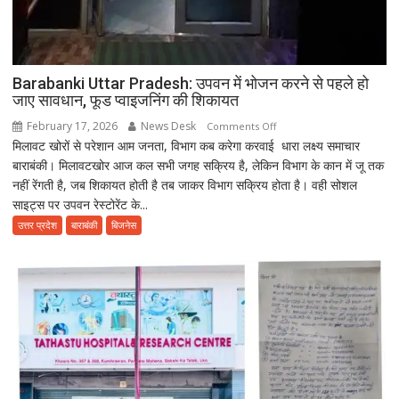
Barabanki Uttar Pradesh: उपवन में भोजन करने से पहले हो
जाए सावधान, फूड प्वाइजनिंग की शिकायत
February 17, 2026
News Desk
on
Comments Off
मिलावट खोरों से परेशान आम जनता, विभाग कब करेगा करवाई धारा लक्ष्य समाचार
Barabanki
बाराबंकी। मिलावटखोर आज कल सभी जगह सक्रिय है, लेकिन विभाग के कान में जू तक
Uttar
नहीं रेंगती है, जब शिकायत होती है तब जाकर विभाग सक्रिय होता है। वही सोशल
Pradesh:
साइट्स पर उपवन रेस्टोरेंट के...
उपवन
में
उत्तर प्रदेश
बाराबंकी
बिजनेस
भोजन
करने
से
पहले
हो
जाए
सावधान,
फूड