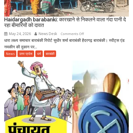
अंतरराष्ट्रीय
योग
दिवस
Haidargadh barabanki: कारखाने से निकलने वाला गंदा पानी दे
रहा बीमारियों को दावत
May 24, 2026
News Desk
on
Comments Off
धारा लक्ष्य समाचार बाराबंकी रिपोर्ट सुधीर शर्मा बाराबंकी हैदरगढ़ बाराबंकी। स्वीट्स एंड
Haidargadh
नमकीन की दुकान पर...
barabanki:
कारखाने
News
उत्तर प्रदेश
धर्म
बाराबंकी
से
निकलने
वाला
गंदा
पानी
दे
रहा
बीमारियों
को
दावत