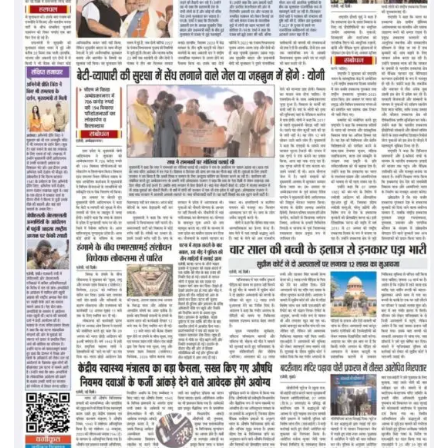
द्वारा
तीन
दिवसीय
शिविर
का
भव्य
आयोजन