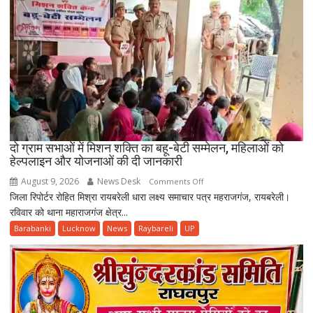
सुरक्षा
परिषद
की
बैठक
हुई
संपन्न
दो ग्राम सभाओं में मिशन शक्ति का बहू-बेटी सम्मेलन, महिलाओं को
हेल्पलाइन और योजनाओं की दी जानकारी
August 9, 2026
News Desk
on
Comments Off
जिला रिपोर्टर रोहित मिश्रा रायबरेली धारा लक्ष्य समाचार पत्र महराजगंज, रायबरेली।
दो
रविवार को थाना महाराजगंज क्षेत्र...
ग्राम
सभाओं
Barabanki
Lucknow
News
Raybareli
UP
में
मिशन
शक्ति
का
बहू-