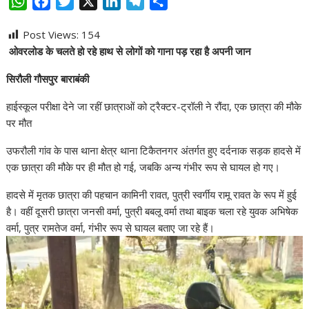
W
F
T
X
L
T
S
h
a
w
i
e
h
Post Views:
154
a
c
i
n
l
a
ओवरलोड के चलते हो रहे हाथ से लोगों को गाना पड़ रहा है अपनी जान
t
e
t
k
e
r
s
b
t
e
g
e
सिरौली गौसपुर बाराबंकी
A
o
e
d
r
हाईस्कूल परीक्षा देने जा रहीं छात्राओं को ट्रैक्टर-ट्रॉली ने रौंदा, एक छात्रा की मौके
p
o
r
I
a
पर मौत
p
k
n
m
उफरौली गांव के पास थाना क्षेत्र थाना टिकैतनगर अंतर्गत हुए दर्दनाक सड़क हादसे में
एक छात्रा की मौके पर ही मौत हो गई, जबकि अन्य गंभीर रूप से घायल हो गए।
हादसे में मृतक छात्रा की पहचान कामिनी रावत, पुत्री स्वर्गीय रामू रावत के रूप में हुई
है। वहीं दूसरी छात्रा जनसी वर्मा, पुत्री बबलू वर्मा तथा बाइक चला रहे युवक अभिषेक
वर्मा, पुत्र रामतेज वर्मा, गंभीर रूप से घायल बताए जा रहे हैं।