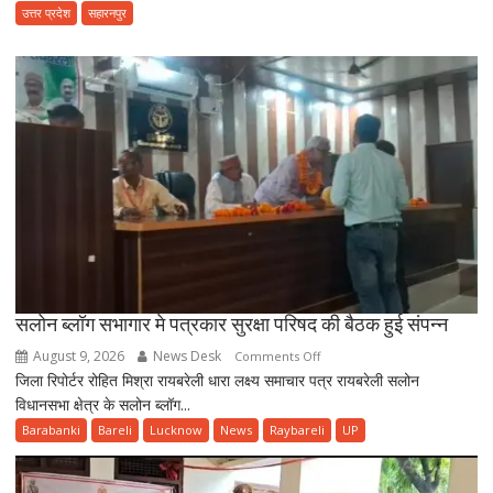
संस्था
उत्तर प्रदेश
सहारनपुर
मदर
लैण्ड
पब्लिक
स्कूल
परिवार
द्वारा
तीन
दिवसीय
शिविर
का
भव्य
आयोजन
सलोन ब्लॉग सभागार मे पत्रकार सुरक्षा परिषद की बैठक हुई संपन्न
August 9, 2026
News Desk
on
Comments Off
जिला रिपोर्टर रोहित मिश्रा रायबरेली धारा लक्ष्य समाचार पत्र रायबरेली सलोन
सलोन
विधानसभा क्षेत्र के सलोन ब्लॉग...
ब्लॉग
सभागार
Barabanki
Bareli
Lucknow
News
Raybareli
UP
मे
पत्रकार