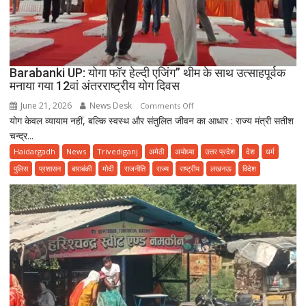
Barabanki UP: योगा फॉर हेल्दी एजिंग” थीम के साथ उत्साहपूर्वक
मनाया गया 12वां अंतरराष्ट्रीय योग दिवस
June 21, 2026
News Desk
on
Comments Off
योग केवल व्यायाम नहीं, बल्कि स्वस्थ और संतुलित जीवन का आधार : राज्य मंत्री सतीश
Barabanki
चन्द्र...
UP:
योगा
Haidargadh
News
Trivediganj
अमेठी
अयोध्या
उत्तर प्रदेश
देश
धर्म
फॉर
पुलिस
प्रशासन
बाराबंकी
मोदी
राजनीति
राज्य
राष्ट्रीय
लखनऊ
विदेश
हेल्दी
एजिंग”
थीम
के
साथ
उत्साहपूर्वक
मनाया
गया
12वां