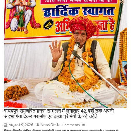
बेटी
सम्मेलन,
महिलाओं
को
हेल्पलाइन
और
योजनाओं
की
दी
जानकारी
राघवपुर रामचरितमानस सम्मेलन में लगातार 42 वर्षों तक अपनी
सहभागिता देकर ग्रामीण एवं कथा प्रेमियों के रहे चहेते
August 9, 2026
News Desk
on
Comments Off
राघवपुर