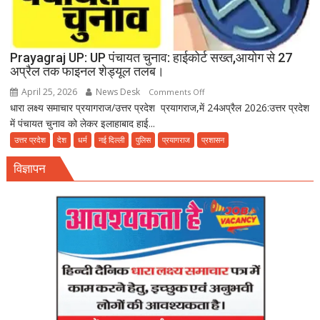
Prayagraj UP: UP पंचायत चुनाव: हाईकोर्ट सख्त,आयोग से 27
अप्रैल तक फाइनल शेड्यूल तलब।
April 25, 2026
News Desk
on
Comments Off
धारा लक्ष्य समाचार प्रयागराज/उत्तर प्रदेश प्रयागराज,में 24अप्रैल 2026:उत्तर प्रदेश
Prayagraj
में पंचायत चुनाव को लेकर इलाहाबाद हाई...
UP:
UP
उत्तर प्रदेश
देश
धर्म
नई दिल्ली
पुलिस
प्रयागराज
प्रशासन
पंचायत
विज्ञापन
चुनाव:
हाईकोर्ट
सख्त,आयोग
से
27
अप्रैल
तक
फाइनल
शेड्यूल
तलब।