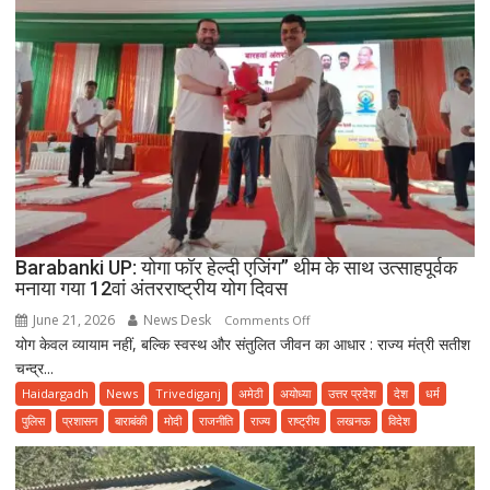
Barabanki UP: योगा फॉर हेल्दी एजिंग” थीम के साथ उत्साहपूर्वक
मनाया गया 12वां अंतरराष्ट्रीय योग दिवस
June 21, 2026
News Desk
on
Comments Off
योग केवल व्यायाम नहीं, बल्कि स्वस्थ और संतुलित जीवन का आधार : राज्य मंत्री सतीश
Barabanki
चन्द्र...
UP:
योगा
Haidargadh
News
Trivediganj
अमेठी
अयोध्या
उत्तर प्रदेश
देश
धर्म
फॉर
पुलिस
प्रशासन
बाराबंकी
मोदी
राजनीति
राज्य
राष्ट्रीय
लखनऊ
विदेश
हेल्दी
एजिंग”
थीम