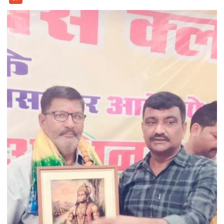
लगातार
42
वर्षों
तक
अपनी
सहभागिता
देकर
ग्रामीण
एवं
कथा
प्रेमियों
के
रहे
चहेते