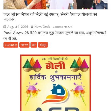
जल जीवन मिशन को मिली नई रफ्तार, सेमरी पेयजल योजना का
जलार्पण
August 1, 2026
News Desk
on
Comments Off
Post Views: 28 520 घरों तक शुद्ध पेयजल पहुंचाने का दावा, अधूरी योजनाओं
जल
जीवन
पर भी उठे...
मिशन
Lucknow
News
UP
सीतापुर
को
मिली
नई
रफ्तार,
सेमरी
पेयजल
योजना
का
जलार्पण