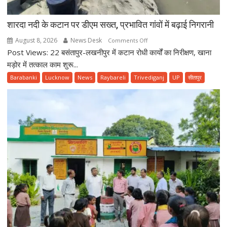
शारदा नदी के कटान पर डीएम सख्त, प्रभावित गांवों में बढ़ाई निगरानी
August 8, 2026
News Desk
on
Comments Off
Post Views: 22 बसंतापुर-लखनीपुर में कटान रोधी कार्यों का निरीक्षण, खाना
शारदा
नदी
मड़ोर में तत्काल काम शुरू...
के
Barabanki
Lucknow
News
Raybareli
Trivediganj
UP
सीतापुर
कटान
पर
डीएम
सख्त,
प्रभावित
गांवों
में
बढ़ाई
निगरानी