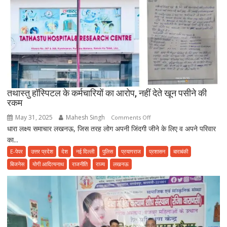
से
पहले
हो
जाए
सावधान,
फूड
प्वाइजनिंग
की
तथास्तु हॉस्पिटल के कर्मचारियों का आरोप, नहीं देते खून पसीने की
शिकायत
रकम
May 31, 2025
Mahesh Singh
on
Comments Off
धारा लक्ष्य समाचार लखनऊ, जिस तरह लोग अपनी जिंदगी जीने के लिए व अपने परिवार
तथास्तु
का...
हॉस्पिटल
के
E-पेपर
उत्तर प्रदेश
देश
नई दिल्ली
पुलिस
प्रयागराज
प्रशासन
बाराबंकी
कर्मचारियों
बिजनेस
योगी आदित्यनाथ
राजनीति
राज्य
लखनऊ
का
आरोप,
नहीं
देते
खून