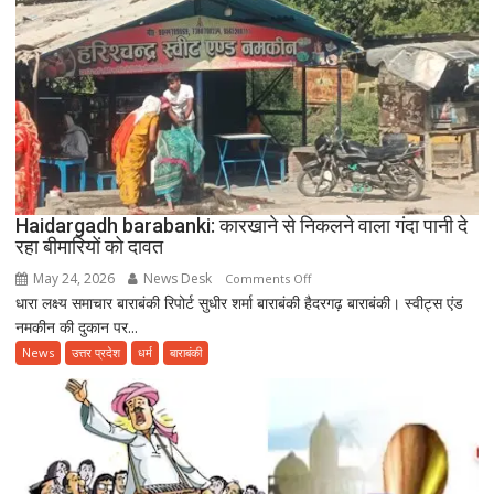
के
साथ
उत्साहपूर्वक
मनाया
गया
12वां
अंतरराष्ट्रीय
योग
दिवस
Haidargadh barabanki: कारखाने से निकलने वाला गंदा पानी दे
रहा बीमारियों को दावत
May 24, 2026
News Desk
on
Comments Off
धारा लक्ष्य समाचार बाराबंकी रिपोर्ट सुधीर शर्मा बाराबंकी हैदरगढ़ बाराबंकी। स्वीट्स एंड
Haidargadh
नमकीन की दुकान पर...
barabanki:
कारखाने
News
उत्तर प्रदेश
धर्म
बाराबंकी
से
निकलने
वाला
गंदा
पानी