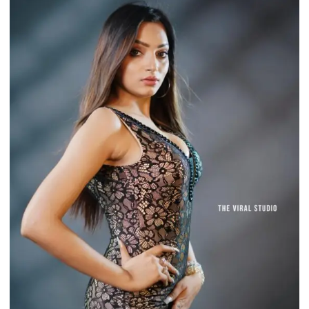
की
कार
पर
अज्ञात
लोगों
ने
हमला
कर
कार