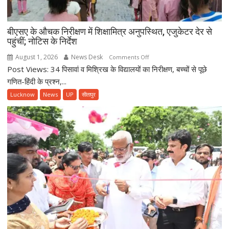
बीएसए के औचक निरीक्षण में शिक्षामित्र अनुपस्थित, एजुकेटर देर से
पहुंचीं; नोटिस के निर्देश
August 1, 2026
News Desk
on
Comments Off
Post Views: 34 पिसावां व मिश्रिख के विद्यालयों का निरीक्षण, बच्चों से पूछे
बीएसए
के
गणित-हिंदी के प्रश्न,...
औचक
Lucknow
News
UP
सीतापुर
निरीक्षण
में
शिक्षामित्र
अनुपस्थित,
एजुकेटर
देर
से
पहुंचीं;
नोटिस
के
निर्देश