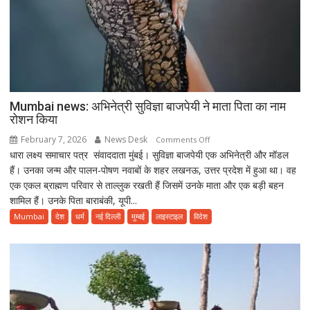
Mumbai news: अभिनेत्री सुविज्ञा बाजपेयी ने माता पिता का नाम
रोशन किया
February 7, 2026
News Desk
on
Comments Off
धारा लक्ष्य समाचार पत्र संवाददाता मुंबई। सुविज्ञा बाजपेयी एक अभिनेत्री और मॉडल
Mumbai
हैं। उनका जन्म और पालन-पोषण नवाबों के शहर लखनऊ, उत्तर प्रदेश में हुआ था। वह
news:
एक एकल ब्राह्मण परिवार से ताल्लुक रखती हैं जिसमें उनके माता और एक बड़ी बहन
अभिनेत्री
शामिल हैं। उनके पिता बाराबंकी, यूपी...
सुविज्ञा
बाजपेयी
Mumbai
देश
धर्म
नई दिल्ली
मुम्बई
लाइस्टाइल
विदेश
ने
माता
पिता
का
नाम
रोशन