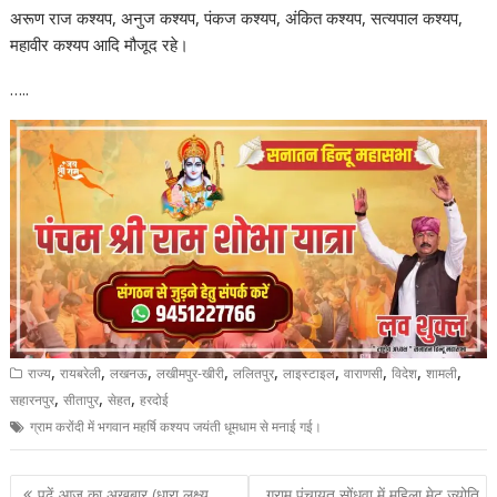
अरूण राज कश्यप, अनुज कश्यप, पंकज कश्यप, अंकित कश्यप, सत्यपाल कश्यप,
महावीर कश्यप आदि मौजूद रहे।
…..
,
,
,
,
,
,
,
,
,
राज्य
रायबरेली
लखनऊ
लखीमपुर-खीरी
ललितपुर
लाइस्टाइल
वाराणसी
विदेश
शामली
,
,
,
सहारनपुर
सीतापुर
सेहत
हरदोई
ग्राम करोंदी में भगवान महर्षि कश्यप जयंती धूमधाम से मनाई गई।
Post
पढ़ें आज का अखबार (धारा लक्ष्य
ग्राम पंचायत सोंधवा में महिला मेट ज्योति