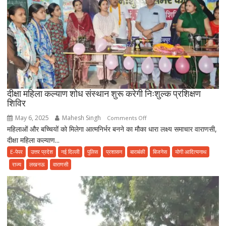
पसीने
की
रकम
दीक्षा महिला कल्याण शोध संस्थान शुरू करेगी निःशुल्क प्रशिक्षण
शिविर
May 6, 2025
Mahesh Singh
on
Comments Off
महिलाओं और बच्चियों को मिलेगा आत्मनिर्भर बनने का मौका धारा लक्ष्य समाचार वाराणसी,
दीक्षा
दीक्षा महिला कल्याण...
महिला
कल्याण
E-पेपर
उत्तर प्रदेश
नई दिल्ली
पुलिस
प्रशासन
बाराबंकी
बिजनेस
योगी आदित्यनाथ
शोध
राज्य
लखनऊ
वाराणसी
संस्थान
शुरू
करेगी
निःशुल्क
प्रशिक्षण