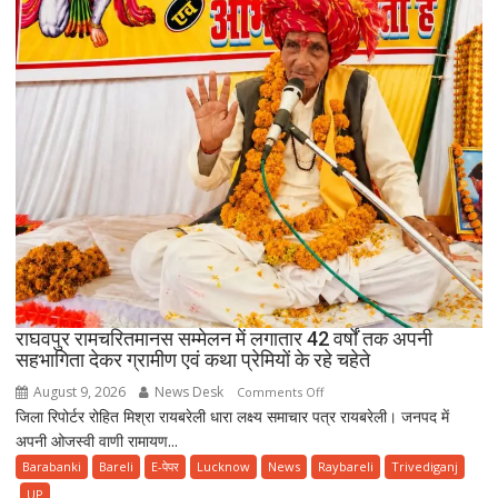
को
हेल्पलाइन
और
योजनाओं
की
दी
जानकारी
राघवपुर रामचरितमानस सम्मेलन में लगातार 42 वर्षों तक अपनी
सहभागिता देकर ग्रामीण एवं कथा प्रेमियों के रहे चहेते
August 9, 2026
News Desk
on
Comments Off
जिला रिपोर्टर रोहित मिश्रा रायबरेली धारा लक्ष्य समाचार पत्र रायबरेली। जनपद में
राघवपुर
अपनी ओजस्वी वाणी रामायण...
रामचरितमानस
सम्मेलन
Barabanki
Bareli
E-पेपर
Lucknow
News
Raybareli
Trivediganj
में
UP