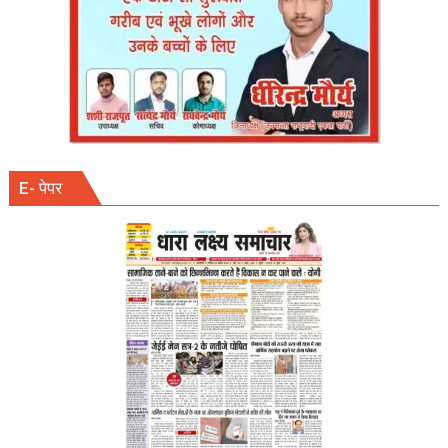
जताया
आपसी
एकजुटता
का
संकल्प
E- पेपर