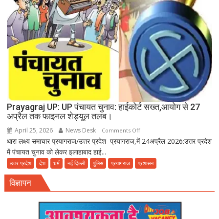
दे
रहा
बीमारियों
को
दावत
Prayagraj UP: UP पंचायत चुनाव: हाईकोर्ट सख्त,आयोग से 27
अप्रैल तक फाइनल शेड्यूल तलब।
April 25, 2026
News Desk
on
Comments Off
धारा लक्ष्य समाचार प्रयागराज/उत्तर प्रदेश प्रयागराज,में 24अप्रैल 2026:उत्तर प्रदेश
Prayagraj
में पंचायत चुनाव को लेकर इलाहाबाद हाई...
UP:
UP
उत्तर प्रदेश
देश
धर्म
नई दिल्ली
पुलिस
प्रयागराज
प्रशासन
पंचायत
विज्ञापन
चुनाव:
हाईकोर्ट
सख्त,आयोग
से