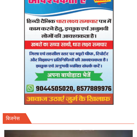
27
अप्रैल
तक
फाइनल
शेड्यूल
तलब।
बिजनेस