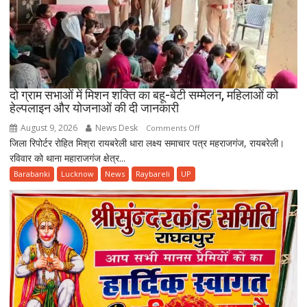
दो ग्राम सभाओं में मिशन शक्ति का बहू-बेटी सम्मेलन, महिलाओं को
हेल्पलाइन और योजनाओं की दी जानकारी
August 9, 2026
News Desk
on
Comments Off
जिला रिपोर्टर रोहित मिश्रा रायबरेली धारा लक्ष्य समाचार पत्र महराजगंज, रायबरेली।
दो
रविवार को थाना महाराजगंज क्षेत्र...
ग्राम
सभाओं
Barabanki
Lucknow
News
Raybareli
UP
में
मिशन
शक्ति
का
बहू-
बेटी
सम्मेलन,
महिलाओं