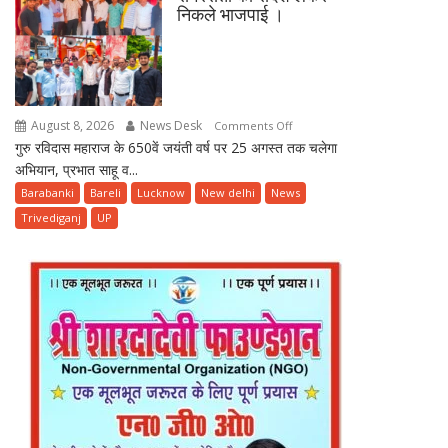
निकले भाजपाई ।
पावर
प्लांट,
5000
उपभोक्ताओं
को
August 8, 2026
News Desk
on
Comments Off
मिलेगी
गुरु रविदास महाराज के 650वें जयंती वर्ष पर 25 अगस्त तक चलेगा
मंदिरों
राहत
अभियान, प्रभात साहू व...
में
गूंजा
Barabanki
Bareli
Lucknow
New delhi
News
कलश
Trivediganj
UP
वंदन,
समरसता
का
संदेश
लेकर
निकले
भाजपाई
।