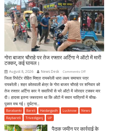
गोरा बाजार चौराहे पर तेज रफ्तार अर्टिगा ने ऑटो में मारी
टक्कर, कई घायल।
August 8, 2026
News Desk
on
Comments Off
जिला रिपोर्टर रोहित मिश्रा रायबरेली धारा लक्ष्य समाचार पत्र
गोरा
रायबरेली। शहर कोतवाली क्षेत्र के गोरा बाजार चौराहे पर शनिवार को
बाजार
तेज रफ्तार अर्टिगा कार ने सवारियों से भरे ऑटो में जोरदार टक्कर मार
चौराहे
दी। हादसा इतना जबरदस्त था कि ऑटो में सवार यात्रियों में चीख-
पर
पुकार मच गई। दुर्घटना...
तेज
रफ्तार
Barabanki
Bareli
Haidargadh
Lucknow
News
अर्टिगा
Raybareli
Trivediganj
UP
ने
पैतृक जमीन पर कार्रवाई के
ऑटो