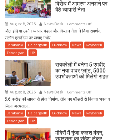
विरोध में आमरण अनशन पर
में
बैठे व्यापारी नेता
मारी
टक्कर,
August 8, 2026
News Desk
on
Comments Off
कई
ऑल इंडिया उद्योग व्यापार मंडल और किसान नेता ने दिया समर्थन,
पैतृक
घायल।
सलोन एसडीएम पर लगाए गंभीर...
जमीन
पर
Barabanki
Haidargadh
Lucknow
News
Raybareli
कार्रवाई
Trivediganj
UP
के
रायबरेली में बनेगा 5 एमवीए
विरोध
का नया पावर प्लांट, 5000
में
उपभोक्ताओं को मिलेगी राहत
आमरण
अनशन
August 8, 2026
News Desk
on
Comments Off
पर
5.6 करोड़ की लागत से होगा निर्माण, तीन नए फीडरों से विकास भवन व
रायबरेली
बैठे
जिला अस्पताल...
में
व्यापारी
बनेगा
Barabanki
Haidargadh
Lucknow
News
Raybareli
नेता
5
Trivediganj
UP
एमवीए
मंदिरों में गूंजा कलश वंदन,
का
समरसता का संदेश लेकर
नया