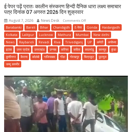
ई पेपर पढ़ें प्रातः कालीन संस्करण हिन्दी दैनिक धारा लक्ष्य समाचार
पत्र दिनांक 07 अगस्त 2026 दिन शुक्रवार
August 7, 2026
News Desk
on
Comments Off
ई
Barabanki
Bareli
Bihar
Chandigdh
E-पेपर
Gonda
Haidargadh
पेपर
Kolkata
Lalitpur
Lucknow
Mathura
Mumbai
New delhi
पढ़ें
News
Raybareli
Revadi
Riva
Trivediganj
UP
अमेठी
अयोध्या
प्रातः
इटावा
उत्तर प्रदेश
उत्तराखंड
उन्नाव
करियर
कविता
काठमांडू
कानपुर
कुंडा
कालीन
कुशीनगर
कैराना
कोलंबो
गाजियाबाद
गोंडा
गोरखपुर
चित्रकूट
छुटमुल
संस्करण
जम्मू कश्मीर
हिन्दी
दैनिक
धारा
लक्ष्य
समाचार
पत्र
दिनांक
07
अगस्त
2026
दिन