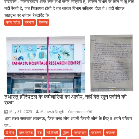
बाराबंकी। मिलावटखोर आज कल सभी जगह सक्रिय है, लेकिन विभाग के कान में जू तक
Uttar
नहीं रेंगती है, जब शिकायत होती है तब जाकर विभाग सक्रिय होता है। वही सोशल
Pradesh:
साइट्स पर उपवन रेस्टोरेंट के...
उपवन
में
उत्तर प्रदेश
बाराबंकी
बिजनेस
भोजन
करने
से
पहले
हो
जाए
सावधान,
फूड
प्वाइजनिंग
की
तथास्तु हॉस्पिटल के कर्मचारियों का आरोप, नहीं देते खून पसीने की
शिकायत
रकम
May 31, 2025
Mahesh Singh
on
Comments Off
धारा लक्ष्य समाचार लखनऊ, जिस तरह लोग अपनी जिंदगी जीने के लिए व अपने परिवार
तथास्तु
का...
हॉस्पिटल
के
E-पेपर
उत्तर प्रदेश
देश
नई दिल्ली
पुलिस
प्रयागराज
प्रशासन
बाराबंकी
कर्मचारियों