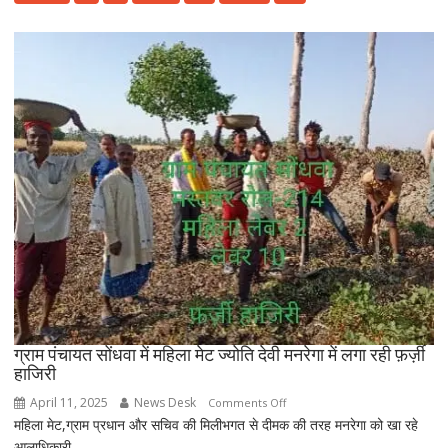
ने
माता
पिता
का
नाम
रोशन
किया
ग्राम पंचायत सोंधवा में महिला मेट ज्योति देवी मनरेगा में लगा रही फ़र्ज़ी
हाजिरी
April 11, 2025
News Desk
on
Comments Off
महिला मेट,ग्राम प्रधान और सचिव की मिलीभगत से दीमक की तरह मनरेगा को खा रहे
ग्राम
आलाधिकारी...
पंचायत