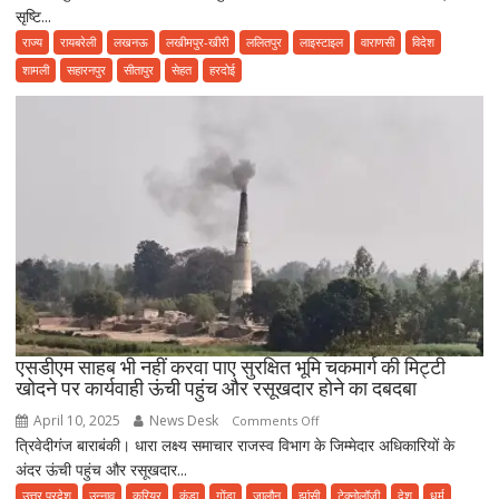
सृष्टि...
करोंदी
में
राज्य
रायबरेली
लखनऊ
लखीमपुर-खीरी
ललितपुर
लाइस्टाइल
वाराणसी
विदेश
भगवान
शामली
सहारनपुर
सीतापुर
सेहत
हरदोई
महर्षि
कश्यप
जयंती
धूमधाम
से
मनाई
गई।
एसडीएम साहब भी नहीं करवा पाए सुरक्षित भूमि चकमार्ग की मिट्टी
खोदने पर कार्यवाही ऊंची पहुंच और रसूखदार होने का दबदबा
April 10, 2025
News Desk
on
Comments Off
त्रिवेदीगंज बाराबंकी। धारा लक्ष्य समाचार राजस्व विभाग के जिम्मेदार अधिकारियों के
एसडीएम
अंदर ऊंची पहुंच और रसूखदार...
साहब
भी
उत्तर प्रदेश
उन्नाव
करियर
कुंडा
गोंडा
जालौन
झांसी
टेक्नोलॉजी
देश
धर्म