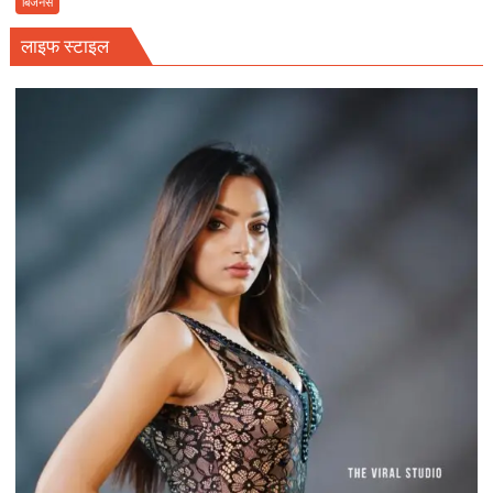
बिजनेस
यूनियन
लाइफ स्टाइल
टिकैत
के
प्रदेश
सचिव
की
कार
पर
अज्ञात
लोगों
ने
हमला
कर
कार