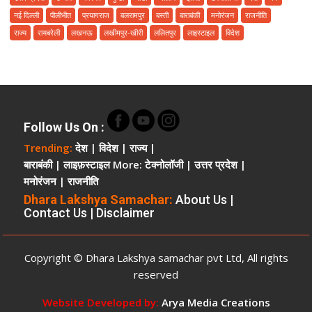
नहीं
नई दिल्ली
पीलीभीत
प्रयागराज
बलरामपुर
बस्ती
बाराबंकी
मनोरंजन
राजनीति
करवा
राज्य
रायबरेली
लखनऊ
लखीमपुर-खीरी
ललितपुर
लाइस्टाइल
विदेश
पाए
सुरक्षित
भूमि
चकमार्ग
की
मिट्टी
Follow Us On
:
खोदने
Trending:
देश
|
विदेश
|
राज्य
|
पर
बाराबंकी
|
लाइफ़स्टाइल
More:
टेक्नोलॉजी
|
उत्तर प्रदेश
|
कार्यवाही
मनोरंजन
|
राजनीति
ऊंची
पहुंच
Dhara Lakshya Samachar:
About Us
|
Contact Us
|
Disclaimer
और
रसूखदार
होने
Copyright © Dhara Lakshya samachar pvt Ltd, All rights
का
दबदबा
reserved
Website Developed by:
Arya Media Creations