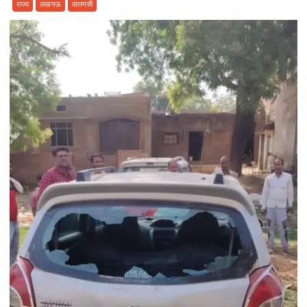
शोध
राज्य
लखनऊ
वाराणसी
संस्थान
शुरू
करेगी
निःशुल्क
प्रशिक्षण
शिविर