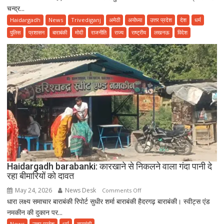
चन्द्र...
UP:
योगा
Haidargadh
News
Trivediganj
अमेठी
अयोध्या
उत्तर प्रदेश
देश
धर्म
फॉर
पुलिस
प्रशासन
बाराबंकी
मोदी
राजनीति
राज्य
राष्ट्रीय
लखनऊ
विदेश
हेल्दी
एजिंग”
थीम
के
साथ
उत्साहपूर्वक
मनाया
गया
12वां
अंतरराष्ट्रीय
योग
दिवस
Haidargadh barabanki: कारखाने से निकलने वाला गंदा पानी दे
रहा बीमारियों को दावत
May 24, 2026
News Desk
on
Comments Off
धारा लक्ष्य समाचार बाराबंकी रिपोर्ट सुधीर शर्मा बाराबंकी हैदरगढ़ बाराबंकी। स्वीट्स एंड
Haidargadh
नमकीन की दुकान पर...
barabanki:
कारखाने
News
उत्तर प्रदेश
धर्म
बाराबंकी