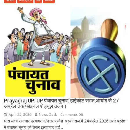
से
निकलने
वाला
गंदा
पानी
दे
रहा
बीमारियों
को
दावत
Prayagraj UP: UP पंचायत चुनाव: हाईकोर्ट सख्त,आयोग से 27
अप्रैल तक फाइनल शेड्यूल तलब।
April 25, 2026
News Desk
on
Comments Off
धारा लक्ष्य समाचार प्रयागराज/उत्तर प्रदेश प्रयागराज,में 24अप्रैल 2026:उत्तर प्रदेश
Prayagraj
में पंचायत चुनाव को लेकर इलाहाबाद हाई...
UP: