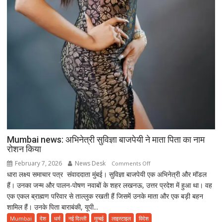
Mumbai news: अभिनेत्री सुविज्ञा बाजपेयी ने माता पिता का नाम
रोशन किया
February 7, 2026
News Desk
on
Comments Off
धारा लक्ष्य समाचार पत्र संवाददाता मुंबई। सुविज्ञा बाजपेयी एक अभिनेत्री और मॉडल
Mumbai
हैं। उनका जन्म और पालन-पोषण नवाबों के शहर लखनऊ, उत्तर प्रदेश में हुआ था। वह
news:
एक एकल ब्राह्मण परिवार से ताल्लुक रखती हैं जिसमें उनके माता और एक बड़ी बहन
अभिनेत्री
शामिल हैं। उनके पिता बाराबंकी, यूपी...
सुविज्ञा
बाजपेयी
Mumbai
देश
धर्म
नई दिल्ली
मुम्बई
लाइस्टाइल
विदेश