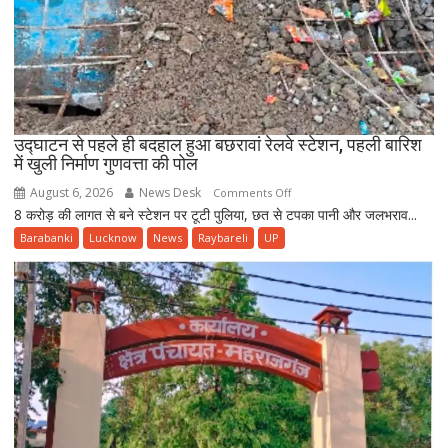
से
टला
बड़ा
हादसा
उद्घाटन से पहले ही बदहाल हुआ बछरावां रेलवे स्टेशन, पहली बारिश
में खुली निर्माण गुणवत्ता की पोल
August 6, 2026
News Desk
on
Comments Off
8 करोड़ की लागत से बने स्टेशन पर टूटी पुलिया, छत से टपका पानी और जलभराव...
उद्घाटन
से
Barabanki
Lucknow
News
Raybareli
UP
पहले
ही
बदहाल
हुआ
बछरावां
रेलवे
स्टेशन,
पहली
बारिश