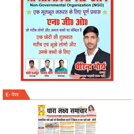
को
पेयजल
संकट।
E- पेपर