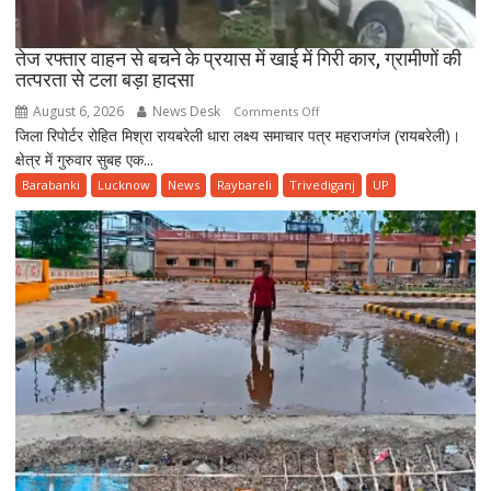
शुक्रवार
तेज रफ्तार वाहन से बचने के प्रयास में खाई में गिरी कार, ग्रामीणों की
तत्परता से टला बड़ा हादसा
August 6, 2026
News Desk
on
Comments Off
जिला रिपोर्टर रोहित मिश्रा रायबरेली धारा लक्ष्य समाचार पत्र महराजगंज (रायबरेली)।
तेज
क्षेत्र में गुरुवार सुबह एक...
रफ्तार
वाहन
Barabanki
Lucknow
News
Raybareli
Trivediganj
UP
से
बचने
के
प्रयास
में
खाई
में
गिरी
कार,
ग्रामीणों
की
तत्परता