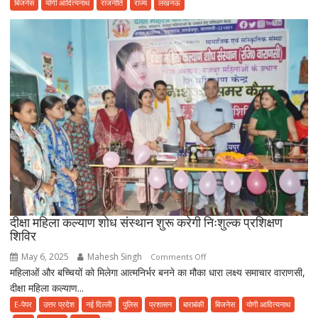
बिजनेस
योगी आदित्यनाथ
राजनीति
राज्य
लखनऊ
का
आरोप,
नहीं
देते
खून
पसीने
की
रकम
दीक्षा महिला कल्याण शोध संस्थान शुरू करेगी निःशुल्क प्रशिक्षण
शिविर
May 6, 2025
Mahesh Singh
on
Comments Off
महिलाओं और बच्चियों को मिलेगा आत्मनिर्भर बनने का मौका धारा लक्ष्य समाचार वाराणसी,
दीक्षा
दीक्षा महिला कल्याण...
महिला
कल्याण
E-पेपर
उत्तर प्रदेश
नई दिल्ली
पुलिस
प्रशासन
बाराबंकी
बिजनेस
योगी आदित्यनाथ