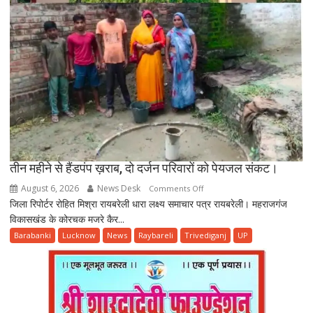
में
खुली
निर्माण
गुणवत्ता
की
पोल
तीन महीने से हैंडपंप ख़राब, दो दर्जन परिवारों को पेयजल संकट।
August 6, 2026
News Desk
on
Comments Off
जिला रिपोर्टर रोहित मिश्रा रायबरेली धारा लक्ष्य समाचार पत्र रायबरेली। महराजगंज
तीन
विकासखंड के कोरचक मजरे कैर...
महीने
से
Barabanki
Lucknow
News
Raybareli
Trivediganj
UP
हैंडपंप
ख़राब,
दो
दर्जन
परिवारों