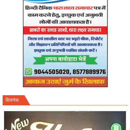
तक
फाइनल
शेड्यूल
तलब।
बिजनेस