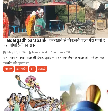
साथ
उत्साहपूर्वक
मनाया
गया
12वां
अंतरराष्ट्रीय
योग
दिवस
Haidargadh barabanki: कारखाने से निकलने वाला गंदा पानी दे
रहा बीमारियों को दावत
May 24, 2026
News Desk
on
Comments Off
धारा लक्ष्य समाचार बाराबंकी रिपोर्ट सुधीर शर्मा बाराबंकी हैदरगढ़ बाराबंकी। स्वीट्स एंड
Haidargadh
नमकीन की दुकान पर...
barabanki:
कारखाने
News
उत्तर प्रदेश
धर्म
बाराबंकी
से
निकलने
वाला
गंदा
पानी
दे
रहा