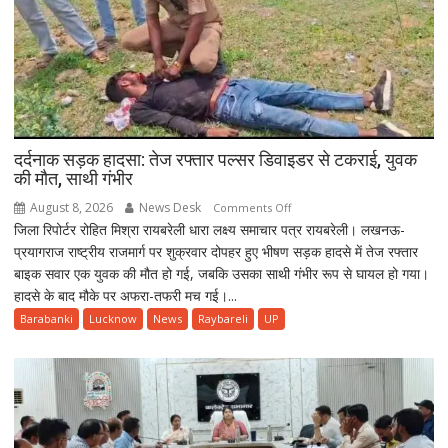
दर्दनाक सड़क हादसा: तेज रफ्तार पल्सर डिवाइडर से टकराई, युवक
की मौत, साथी गंभीर
August 8, 2026
News Desk
on
Comments Off
जिला रिपोर्टर रोहित मिश्रा रायबरेली धारा लक्ष्य समाचार पत्र रायबरेली। लखनऊ-
दर्दनाक
प्रयागराज राष्ट्रीय राजमार्ग पर शुक्रवार दोपहर हुए भीषण सड़क हादसे में तेज रफ्तार
सड़क
बाइक सवार एक युवक की मौत हो गई, जबकि उसका साथी गंभीर रूप से घायल हो गया।
हादसा:
हादसे के बाद मौके पर अफरा-तफरी मच गई।...
तेज
रफ्तार
Barabanki
Lucknow
News
Raybareli
UP
पल्सर
डिवाइडर
से
टकराई,
युवक