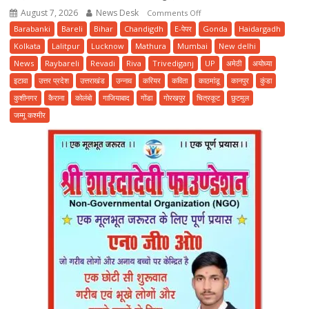
August 7, 2026
News Desk
on
Comments Off
ई
Barabanki
Bareli
Bihar
Chandigdh
E-पेपर
Gonda
Haidargadh
पेपर
Kolkata
Lalitpur
Lucknow
Mathura
Mumbai
New delhi
पढ़ें
News
Raybareli
Revadi
Riva
Trivediganj
UP
अमेठी
अयोध्या
प्रातः
इटावा
उत्तर प्रदेश
उत्तराखंड
उन्नाव
करियर
कविता
काठमांडू
कानपुर
कुंडा
कालीन
कुशीनगर
कैराना
कोलंबो
गाजियाबाद
गोंडा
गोरखपुर
चित्रकूट
छुटमुल
संस्करण
जम्मू कश्मीर
हिन्दी
दैनिक
धारा
लक्ष्य
समाचार
पत्र
दिनांक
07
अगस्त
2026
दिन
शुक्रवार