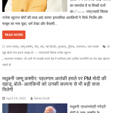
का समर्थक है या विपक्षी दलों
का।”—— राष्ट्रवादी चिंतक
राजेश खुराना चोरों की तरह आएं कायर इस्लामिक आतंकियों ने सिर्फ निर्दोष और
मासूम का नाम पूछा, धर्म देखा और बैरहमी…
READ MORE
,
,
,
,
,
,
,
,
उत्तर प्रदेश
जम्मू कश्मीर
देश
धर्म
नई दिल्ली
पुलबामा
पुलिस
प्रशासन
मध्य प्रदेश
तो
खूब खेलो मगर इतना समझ लो ---- राष्ट्रवादी चिंतक राजेश खुराना
,
पहलगाम नरसंहार: जो अभी भी तरक्की करते देश में जातिवाद और भ्रमित राजनीति का गंदा खेल खेलना
चाहते हो
मधुबनी जम्मू कश्मीर: पहलगाम आतंकी हमले पर PM मोदी की
दहाड़, बोले- आतंकियों को उनकी कल्पना से भी बड़ी सजा
मिलेगी
April 24, 2025
News Desk
मधुबनी: प्रधानमंत्री नरेंद्री
मोदी ने जम्मू-कश्मीर के