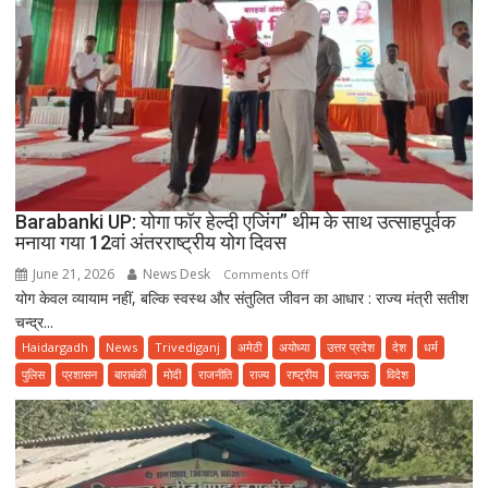
Barabanki UP: योगा फॉर हेल्दी एजिंग” थीम के साथ उत्साहपूर्वक
मनाया गया 12वां अंतरराष्ट्रीय योग दिवस
June 21, 2026
News Desk
on
Comments Off
योग केवल व्यायाम नहीं, बल्कि स्वस्थ और संतुलित जीवन का आधार : राज्य मंत्री सतीश
Barabanki
चन्द्र...
UP:
योगा
Haidargadh
News
Trivediganj
अमेठी
अयोध्या
उत्तर प्रदेश
देश
धर्म
फॉर
पुलिस
प्रशासन
बाराबंकी
मोदी
राजनीति
राज्य
राष्ट्रीय
लखनऊ
विदेश
हेल्दी
एजिंग”
थीम
के