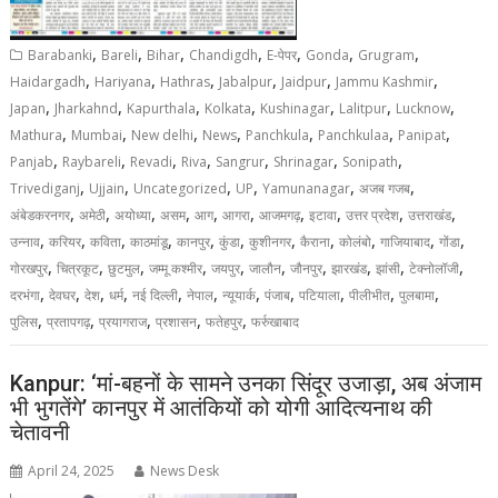
,
,
,
,
,
,
,
Barabanki
Bareli
Bihar
Chandigdh
E-पेपर
Gonda
Grugram
,
,
,
,
,
,
Haidargadh
Hariyana
Hathras
Jabalpur
Jaidpur
Jammu Kashmir
,
,
,
,
,
,
,
Japan
Jharkahnd
Kapurthala
Kolkata
Kushinagar
Lalitpur
Lucknow
,
,
,
,
,
,
,
Mathura
Mumbai
New delhi
News
Panchkula
Panchkulaa
Panipat
,
,
,
,
,
,
,
Panjab
Raybareli
Revadi
Riva
Sangrur
Shrinagar
Sonipath
,
,
,
,
,
,
Trivediganj
Ujjain
Uncategorized
UP
Yamunanagar
अजब गजब
,
,
,
,
,
,
,
,
,
,
अंबेडकरनगर
अमेठी
अयोध्या
असम
आग
आगरा
आजमगढ़
इटावा
उत्तर प्रदेश
उत्तराखंड
,
,
,
,
,
,
,
,
,
,
,
उन्नाव
करियर
कविता
काठमांडू
कानपुर
कुंडा
कुशीनगर
कैराना
कोलंबो
गाजियाबाद
गोंडा
,
,
,
,
,
,
,
,
,
,
गोरखपुर
चित्रकूट
छुटमुल
जम्मू कश्मीर
जयपुर
जालौन
जौनपुर
झारखंड
झांसी
टेक्नोलॉजी
,
,
,
,
,
,
,
,
,
,
,
दरभंगा
देवघर
देश
धर्म
नई दिल्ली
नेपाल
न्यूयार्क
पंजाब
पटियाला
पीलीभीत
पुलबामा
,
,
,
,
,
पुलिस
प्रतापगढ़
प्रयागराज
प्रशासन
फतेहपुर
फर्रुखाबाद
Kanpur: ‘मां-बहनों के सामने उनका सिंदूर उजाड़ा, अब अंजाम
भी भुगतेंगे’ कानपुर में आतंकियों को योगी आदित्यनाथ की
चेतावनी
April 24, 2025
News Desk