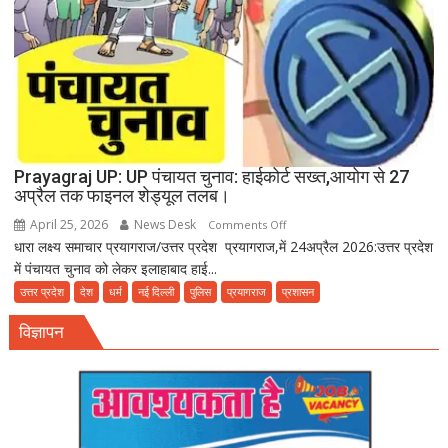
बीमारियों
को
दावत
Prayagraj UP: UP पंचायत चुनाव: हाईकोर्ट सख्त,आयोग से 27
अप्रैल तक फाइनल शेड्यूल तलब।
April 25, 2026
News Desk
on
Comments Off
धारा लक्ष्य समाचार प्रयागराज/उत्तर प्रदेश प्रयागराज,में 24अप्रैल 2026:उत्तर प्रदेश
Prayagraj
में पंचायत चुनाव को लेकर इलाहाबाद हाई...
UP:
UP
उत्तर प्रदेश
देश
धर्म
नई दिल्ली
पुलिस
प्रयागराज
प्रशासन
पंचायत
विज्ञापन
चुनाव:
हाईकोर्ट
सख्त,आयोग
से
27
अप्रैल