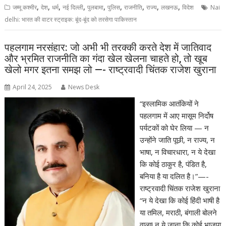
,
,
,
,
,
,
,
,
,
जम्मू कश्मीर
देश
धर्म
नई दिल्ली
पुलबामा
पुलिस
राजनीति
राज्य
लखनऊ
विदेश
Nai
delhi: भारत की वाटर स्ट्राइक: बूंद-बूंद को तरसेगा पाकिस्तान
पहलगाम नरसंहार: जो अभी भी तरक्की करते देश में जातिवाद
और भ्रमित राजनीति का गंदा खेल खेलना चाहते हो, तो खूब
खेलो मगर इतना समझ लो —- राष्ट्रवादी चिंतक राजेश खुराना
April 24, 2025
News Desk
“इस्लामिक आतंकियों ने
पहलगाम में आए मासूम निर्दोष
पर्यटकों को घेर लिया — न
उन्होंने जाति पूछी, न राज्य, न
भाषा, न विचारधारा, न ये देखा
कि कोई ठाकुर है, पंडित है,
बनिया है या दलित है।”—-
राष्ट्रवादी चिंतक राजेश खुराना
“न ये देखा कि कोई हिंदी भाषी है
या तमिल, मराठी, बंगाली बोलने
वाला! न ये जाना कि कोई भाजपा