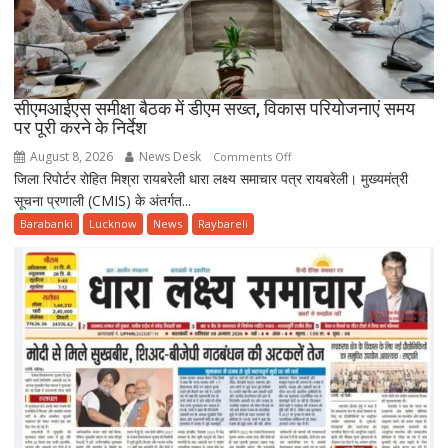
की
मौत,
साथी
गंभीर
सीएमआईएस समीक्षा बैठक में डीएम सख्त, विकास परियोजनाएं समय
पर पूरी करने के निर्देश
August 8, 2026
News Desk
on
Comments Off
जिला रिपोर्टर रोहित मिश्रा रायबरेली धारा लक्ष्य समाचार पत्र रायबरेली। मुख्यमंत्री
सीएमआईएस
सूचना प्रणाली (CMIS) के अंतर्गत...
समीक्षा
बैठक
Barabanki
Lucknow
News
Raybareli
में
डीएम
सख्त,
विकास
परियोजनाएं
समय
पर
पूरी
करने
के