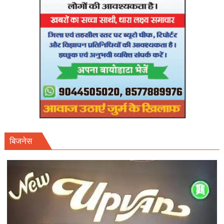
तलब।
बिजनेस