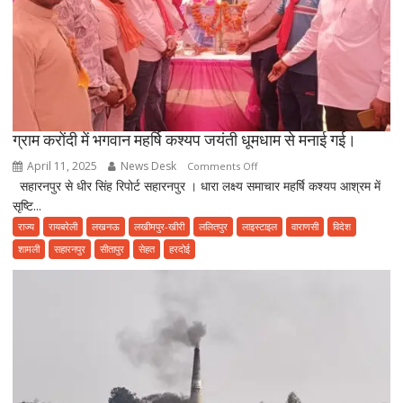
फ़र्ज़ी
हाजिरी
ग्राम करोंदी में भगवान महर्षि कश्यप जयंती धूमधाम से मनाई गई।
April 11, 2025
News Desk
on
Comments Off
सहारनपुर से धीर सिंह रिपोर्ट सहारनपुर । धारा लक्ष्य समाचार महर्षि कश्यप आश्रम में
ग्राम
सृष्टि...
करोंदी
में
राज्य
रायबरेली
लखनऊ
लखीमपुर-खीरी
ललितपुर
लाइस्टाइल
वाराणसी
विदेश
भगवान
शामली
सहारनपुर
सीतापुर
सेहत
हरदोई
महर्षि
कश्यप
जयंती
धूमधाम
से
मनाई
गई।