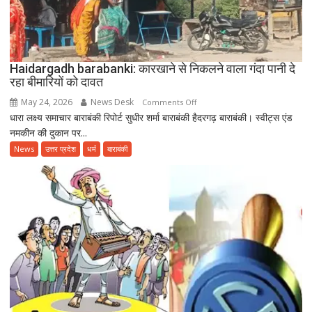
गया
12वां
अंतरराष्ट्रीय
योग
दिवस
Haidargadh barabanki: कारखाने से निकलने वाला गंदा पानी दे
रहा बीमारियों को दावत
May 24, 2026
News Desk
on
Comments Off
धारा लक्ष्य समाचार बाराबंकी रिपोर्ट सुधीर शर्मा बाराबंकी हैदरगढ़ बाराबंकी। स्वीट्स एंड
Haidargadh
नमकीन की दुकान पर...
barabanki:
कारखाने
News
उत्तर प्रदेश
धर्म
बाराबंकी
से
निकलने
वाला
गंदा
पानी
दे
रहा
बीमारियों
को
दावत