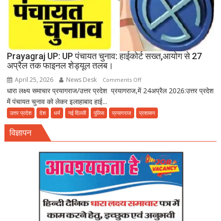
Prayagraj UP: UP पंचायत चुनाव: हाईकोर्ट सख्त,आयोग से 27
अप्रैल तक फाइनल शेड्यूल तलब।
April 25, 2026
News Desk
on
Comments Off
धारा लक्ष्य समाचार प्रयागराज/उत्तर प्रदेश प्रयागराज,में 24अप्रैल 2026:उत्तर प्रदेश
Prayagraj
में पंचायत चुनाव को लेकर इलाहाबाद हाई...
UP:
UP
उत्तर प्रदेश
देश
धर्म
नई दिल्ली
पुलिस
प्रयागराज
प्रशासन
पंचायत
विज्ञापन
चुनाव:
हाईकोर्ट
सख्त,आयोग
से
27
अप्रैल
तक
फाइनल
शेड्यूल