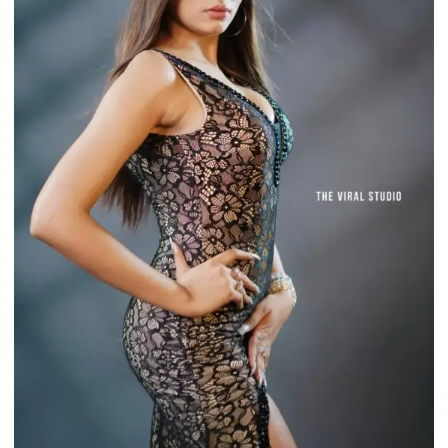
ने
हमला
कर
कार