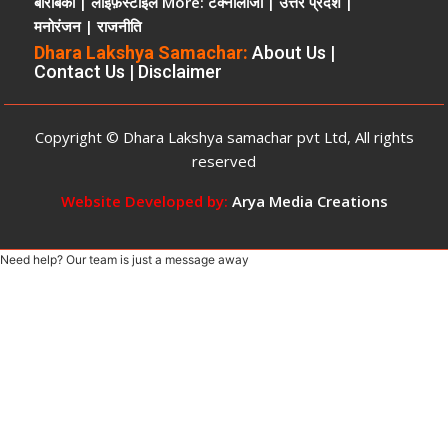
बाराबंकी
|
लाइफ़स्टाइल
More:
टेक्नोलॉजी
|
उत्तर प्रदेश
|
कार्यवाही
मनोरंजन
|
राजनीति
ऊंची
पहुंच
Dhara Lakshya Samachar:
About Us
|
Contact Us
|
Disclaimer
और
रसूखदार
होने
Copyright © Dhara Lakshya samachar pvt Ltd, All rights
का
दबदबा
reserved
Website Developed by:
Arya Media Creations
Need help? Our team is just a message away