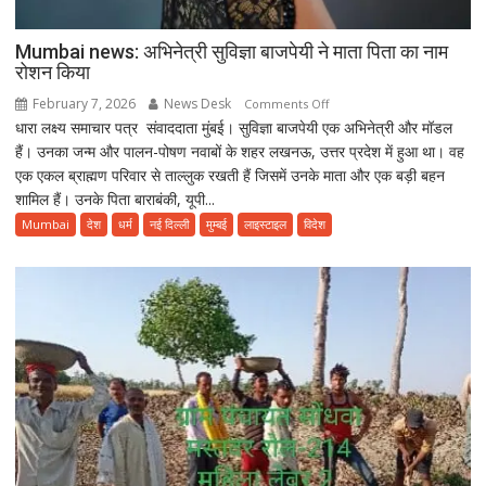
Mumbai news: अभिनेत्री सुविज्ञा बाजपेयी ने माता पिता का नाम
रोशन किया
February 7, 2026
News Desk
on
Comments Off
धारा लक्ष्य समाचार पत्र संवाददाता मुंबई। सुविज्ञा बाजपेयी एक अभिनेत्री और मॉडल
Mumbai
हैं। उनका जन्म और पालन-पोषण नवाबों के शहर लखनऊ, उत्तर प्रदेश में हुआ था। वह
news:
एक एकल ब्राह्मण परिवार से ताल्लुक रखती हैं जिसमें उनके माता और एक बड़ी बहन
अभिनेत्री
शामिल हैं। उनके पिता बाराबंकी, यूपी...
सुविज्ञा
बाजपेयी
Mumbai
देश
धर्म
नई दिल्ली
मुम्बई
लाइस्टाइल
विदेश
ने
माता
पिता
का
नाम
रोशन
किया