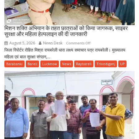
मिशन शक्ति अभियान के तहत छात्राओं को किया जागरूक, साइबर
सुरक्षा और महिला हेल्पलाइन की दी जानकारी
August 5, 2026
News Desk
on
Comments Off
जिला रिपोर्टर रोहित मिश्रा रायबरेली धारा लक्ष्य समाचार पत्र रायबरेली। मुख्यालय
मिशन
महिला एवं बाल सुरक्षा संगठन,...
शक्ति
अभियान
Barabanki
Bareli
Lucknow
News
Raybareli
Trivediganj
UP
के
तहत
छात्राओं
को
किया
जागरूक,
साइबर
सुरक्षा
और
महिला
हेल्पलाइन