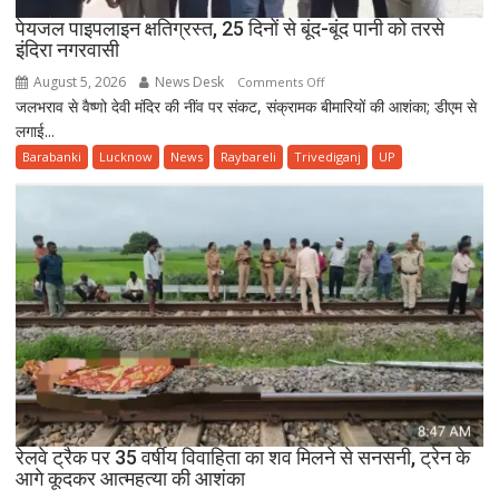
की
पेयजल पाइपलाइन क्षतिग्रस्त, 25 दिनों से बूंद-बूंद पानी को तरसे
इंदिरा नगरवासी
दी
जानकारी
August 5, 2026
News Desk
on
Comments Off
जलभराव से वैष्णो देवी मंदिर की नींव पर संकट, संक्रामक बीमारियों की आशंका; डीएम से
पेयजल
लगाई...
पाइपलाइन
क्षतिग्रस्त,
Barabanki
Lucknow
News
Raybareli
Trivediganj
UP
25
दिनों
से
बूंद-
बूंद
पानी
को
तरसे
इंदिरा
नगरवासी
रेलवे ट्रैक पर 35 वर्षीय विवाहिता का शव मिलने से सनसनी, ट्रेन के
आगे कूदकर आत्महत्या की आशंका