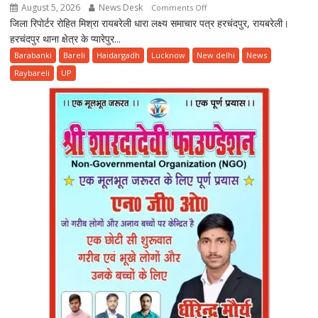
August 5, 2026
News Desk
on
Comments Off
जिला रिपोर्टर रोहित मिश्रा रायबरेली धारा लक्ष्य समाचार पत्र हरचंदपुर, रायबरेली।
रेलवे
हरचंदपुर थाना क्षेत्र के प्यारेपुर...
ट्रैक
पर
Barabanki
Bareli
Haidargadh
Lucknow
New delhi
News
35
Raybareli
UP
वर्षीय
विवाहिता
का
शव
मिलने
से
सनसनी,
ट्रेन
के
आगे
कूदकर
आत्महत्या
की
आशंका