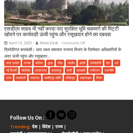
एसडीएम साहब भी नहीं करवा पाए सुरक्षित भूमि चकमार्ग की मिट्टी
खोदने पर कार्यवाही ऊंची पहुंच और रसूखदार होने का दबदबा
April 10, 2025
News Desk
on
Comments Off
त्रिवेदीगंज बाराबंकी। धारा लक्ष्य समाचार राजस्व विभाग के जिम्मेदार अधिकारियों के
एसडीएम
अंदर ऊंची पहुंच और रसूखदार...
साहब
भी
उत्तर प्रदेश
उन्नाव
करियर
कुंडा
गोंडा
जालौन
झांसी
टेक्नोलॉजी
देश
धर्म
नहीं
नई दिल्ली
पीलीभीत
प्रयागराज
बलरामपुर
बस्ती
बाराबंकी
मनोरंजन
राजनीति
करवा
राज्य
रायबरेली
लखनऊ
लखीमपुर-खीरी
ललितपुर
लाइस्टाइल
विदेश
पाए
सुरक्षित
भूमि
चकमार्ग
की
मिट्टी
Follow Us On
:
खोदने
Trending:
देश
|
विदेश
|
राज्य
|
पर