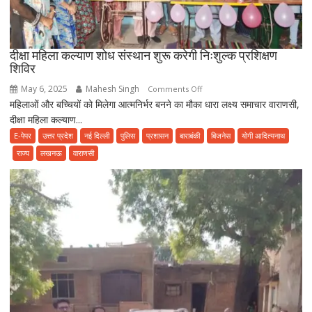
दीक्षा महिला कल्याण शोध संस्थान शुरू करेगी निःशुल्क प्रशिक्षण
शिविर
May 6, 2025
Mahesh Singh
on
Comments Off
महिलाओं और बच्चियों को मिलेगा आत्मनिर्भर बनने का मौका धारा लक्ष्य समाचार वाराणसी,
दीक्षा
दीक्षा महिला कल्याण...
महिला
कल्याण
E-पेपर
उत्तर प्रदेश
नई दिल्ली
पुलिस
प्रशासन
बाराबंकी
बिजनेस
योगी आदित्यनाथ
शोध
राज्य
लखनऊ
वाराणसी
संस्थान
शुरू
करेगी
निःशुल्क
प्रशिक्षण
शिविर