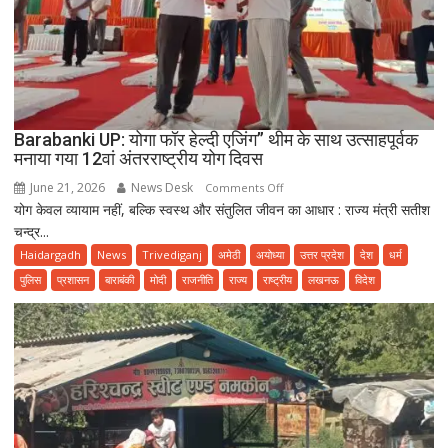
Barabanki UP: योगा फॉर हेल्दी एजिंग” थीम के साथ उत्साहपूर्वक
मनाया गया 12वां अंतरराष्ट्रीय योग दिवस
June 21, 2026
News Desk
on
Comments Off
योग केवल व्यायाम नहीं, बल्कि स्वस्थ और संतुलित जीवन का आधार : राज्य मंत्री सतीश
Barabanki
चन्द्र...
UP:
योगा
Haidargadh
News
Trivediganj
अमेठी
अयोध्या
उत्तर प्रदेश
देश
धर्म
फॉर
पुलिस
प्रशासन
बाराबंकी
मोदी
राजनीति
राज्य
राष्ट्रीय
लखनऊ
विदेश
हेल्दी
एजिंग”
थीम
के
साथ
उत्साहपूर्वक
मनाया