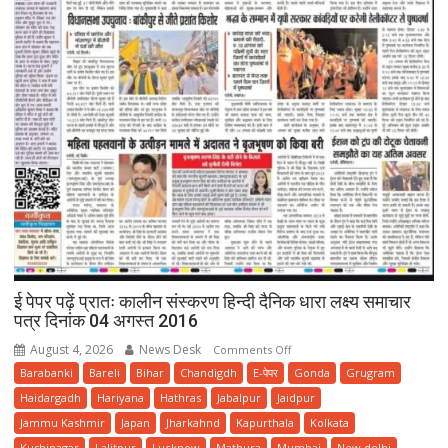
ई पेपर पढ़ें प्रातः कालीन संस्करण हिन्दी दैनिक धारा लक्ष्य समाचार
पत्र दिनांक 04 अगस्त 2016
August 4, 2026
News Desk
on
Comments Off
ई
Barabanki
Bareli
Bihar
Chandigdh
E-पेपर
Gonda
Grugram
पेपर
Haidargadh
Hariyana
Hathras
Jabalpur
Jaidpur
पढ़ें
Jammu Kashmir
Japan
Jharkahnd
Kapurthala
Kolkata
प्रातः
Kushinagar
Lalitpur
Lucknow
Mathura
Mumbai
New delhi