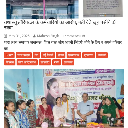
फूड
प्वाइजनिंग
की
तथास्तु हॉस्पिटल के कर्मचारियों का आरोप, नहीं देते खून पसीने की
शिकायत
रकम
May 31, 2025
Mahesh Singh
on
Comments Off
धारा लक्ष्य समाचार लखनऊ, जिस तरह लोग अपनी जिंदगी जीने के लिए व अपने परिवार
तथास्तु
का...
हॉस्पिटल
के
E-पेपर
उत्तर प्रदेश
देश
नई दिल्ली
पुलिस
प्रयागराज
प्रशासन
बाराबंकी
कर्मचारियों
बिजनेस
योगी आदित्यनाथ
राजनीति
राज्य
लखनऊ
का
आरोप,
नहीं
देते
खून
पसीने
की
रकम