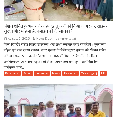
मिशन शक्ति अभियान के तहत छात्राओं को किया जागरूक, साइबर
सुरक्षा और महिला हेल्पलाइन की दी जानकारी
August 5, 2026
News Desk
on
Comments Off
जिला रिपोर्टर रोहित मिश्रा रायबरेली धारा लक्ष्य समाचार पत्र रायबरेली। मुख्यालय
मिशन
महिला एवं बाल सुरक्षा संगठन, उत्तर प्रदेश के निर्देशानुसार बुधवार को “मिशन शक्ति
शक्ति
अभियान फेज-5.0” के अंतर्गत थाना डलमऊ की मिशन शक्ति टीम ने महिला
अभियान
सशक्तिकरण एवं साइबर सुरक्षा को लेकर जागरूकता कार्यक्रम आयोजित किया।
के
कार्यक्रम शांति...
तहत
छात्राओं
Barabanki
Bareli
Lucknow
News
Raybareli
Trivediganj
UP
को
किया
जागरूक,
साइबर
सुरक्षा
और
महिला