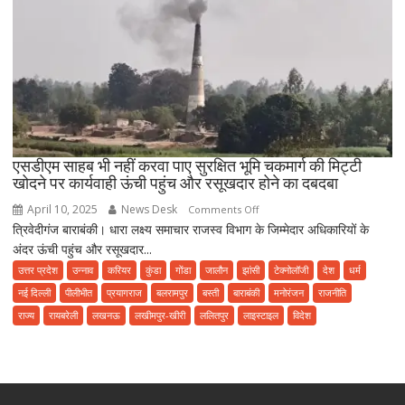
से
मनाई
गई।
एसडीएम साहब भी नहीं करवा पाए सुरक्षित भूमि चकमार्ग की मिट्टी
खोदने पर कार्यवाही ऊंची पहुंच और रसूखदार होने का दबदबा
April 10, 2025
News Desk
on
Comments Off
त्रिवेदीगंज बाराबंकी। धारा लक्ष्य समाचार राजस्व विभाग के जिम्मेदार अधिकारियों के
एसडीएम
अंदर ऊंची पहुंच और रसूखदार...
साहब
भी
उत्तर प्रदेश
उन्नाव
करियर
कुंडा
गोंडा
जालौन
झांसी
टेक्नोलॉजी
देश
धर्म
नहीं
नई दिल्ली
पीलीभीत
प्रयागराज
बलरामपुर
बस्ती
बाराबंकी
मनोरंजन
राजनीति
करवा
राज्य
रायबरेली
लखनऊ
लखीमपुर-खीरी
ललितपुर
लाइस्टाइल
विदेश
पाए
सुरक्षित
भूमि
चकमार्ग