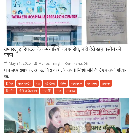
पहले
हो
जाए
सावधान,
फूड
प्वाइजनिंग
की
तथास्तु हॉस्पिटल के कर्मचारियों का आरोप, नहीं देते खून पसीने की
शिकायत
रकम
May 31, 2025
Mahesh Singh
on
Comments Off
धारा लक्ष्य समाचार लखनऊ, जिस तरह लोग अपनी जिंदगी जीने के लिए व अपने परिवार
तथास्तु
का...
हॉस्पिटल
के
E-पेपर
उत्तर प्रदेश
देश
नई दिल्ली
पुलिस
प्रयागराज
प्रशासन
बाराबंकी
कर्मचारियों
बिजनेस
योगी आदित्यनाथ
राजनीति
राज्य
लखनऊ
का
आरोप,
नहीं
देते
खून
पसीने