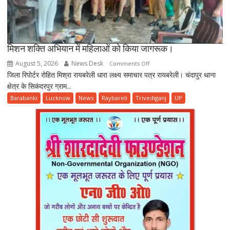
आत्महत्या
की
आशंका
मिशन शक्ति अभियान में महिलाओं को किया जागरूक।
August 5, 2026
News Desk
on
Comments Off
जिला रिपोर्टर रोहित मिश्रा रायबरेली धारा लक्ष्य समाचार पत्र रायबरेली। चंदापुर थाना
मिशन
क्षेत्र के सिकंदरपुर ग्राम...
शक्ति
अभियान
Barabanki
Lucknow
News
Raybareli
Trivediganj
UP
में
महिलाओं
को
किया
जागरूक।