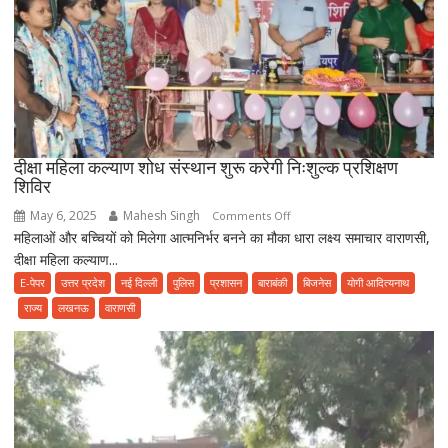
की
रकम
दीक्षा महिला कल्याण शोध संस्थान शुरू करेगी निःशुल्क प्रशिक्षण
शिविर
May 6, 2025
Mahesh Singh
on
Comments Off
महिलाओं और बच्चियों को मिलेगा आत्मनिर्भर बनने का मौका धारा लक्ष्य समाचार वाराणसी,
दीक्षा
दीक्षा महिला कल्याण...
महिला
कल्याण
E-पेपर
उत्तर प्रदेश
नई दिल्ली
पुलिस
प्रशासन
बाराबंकी
बिजनेस
योगी आदित्यनाथ
शोध
राज्य
लखनऊ
वाराणसी
संस्थान
शुरू
करेगी
निःशुल्क
प्रशिक्षण
शिविर