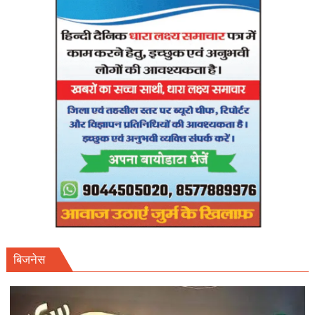
अप्रैल
तक
फाइनल
शेड्यूल
तलब।
बिजनेस