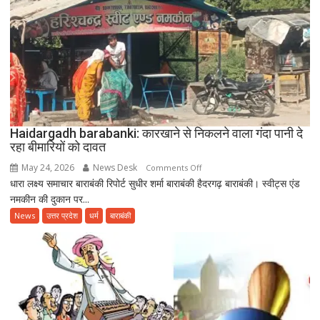
के
साथ
उत्साहपूर्वक
मनाया
गया
12वां
अंतरराष्ट्रीय
योग
दिवस
Haidargadh barabanki: कारखाने से निकलने वाला गंदा पानी दे
रहा बीमारियों को दावत
May 24, 2026
News Desk
on
Comments Off
धारा लक्ष्य समाचार बाराबंकी रिपोर्ट सुधीर शर्मा बाराबंकी हैदरगढ़ बाराबंकी। स्वीट्स एंड
Haidargadh
नमकीन की दुकान पर...
barabanki:
कारखाने
News
उत्तर प्रदेश
धर्म
बाराबंकी
से
निकलने
वाला
गंदा
पानी
दे