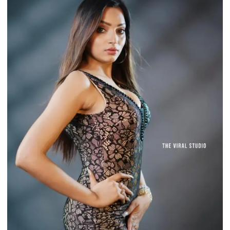
कार
पर
अज्ञात
लोगों
ने
हमला
कर
कार