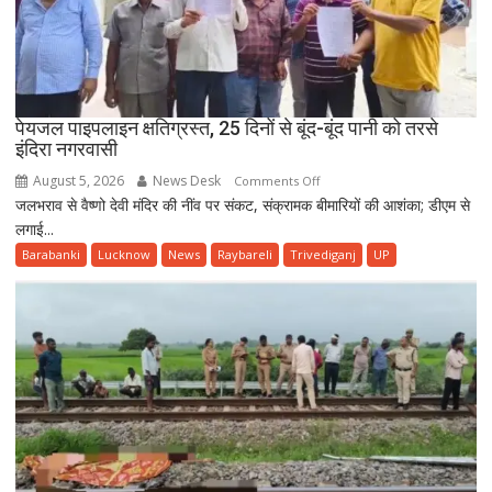
हेल्पलाइन
की
दी
जानकारी
पेयजल पाइपलाइन क्षतिग्रस्त, 25 दिनों से बूंद-बूंद पानी को तरसे
इंदिरा नगरवासी
August 5, 2026
News Desk
on
Comments Off
जलभराव से वैष्णो देवी मंदिर की नींव पर संकट, संक्रामक बीमारियों की आशंका; डीएम से
पेयजल
लगाई...
पाइपलाइन
क्षतिग्रस्त,
Barabanki
Lucknow
News
Raybareli
Trivediganj
UP
25
दिनों
से
बूंद-
बूंद
पानी
को
तरसे
इंदिरा