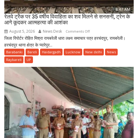
नगरवासी
रेलवे ट्रैक पर 35 वर्षीय विवाहिता का शव मिलने से सनसनी, ट्रेन के
आगे कूदकर आत्महत्या की आशंका
August 5, 2026
News Desk
on
Comments Off
जिला रिपोर्टर रोहित मिश्रा रायबरेली धारा लक्ष्य समाचार पत्र हरचंदपुर, रायबरेली।
रेलवे
हरचंदपुर थाना क्षेत्र के प्यारेपुर...
ट्रैक
पर
Barabanki
Bareli
Haidargadh
Lucknow
New delhi
News
35
Raybareli
UP
वर्षीय
विवाहिता
का
शव
मिलने
से
सनसनी,
ट्रेन
के
आगे
कूदकर