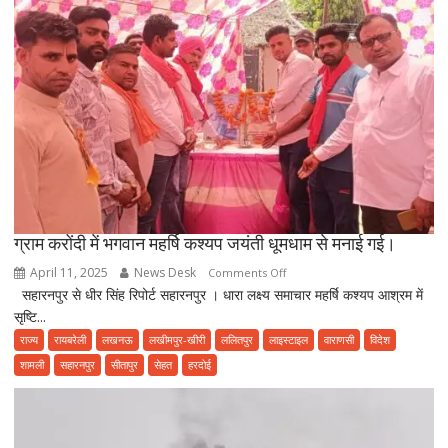
मनरेगा
में
लगा
रही
फ़र्ज़ी
हाजिरी
ग्राम करोंदी में भगवान महर्षि कश्यप जयंती धूमधाम से मनाई गई।
April 11, 2025
News Desk
on
Comments Off
सहारनपुर से धीर सिंह रिपोर्ट सहारनपुर । धारा लक्ष्य समाचार महर्षि कश्यप आश्रम में
ग्राम
सृष्टि...
करोंदी
में
राज्य
रायबरेली
लखनऊ
लखीमपुर-खीरी
ललितपुर
लाइस्टाइल
वाराणसी
विदेश
भगवान
शामली
सहारनपुर
सीतापुर
सेहत
हरदोई
महर्षि
कश्यप
जयंती
धूमधाम