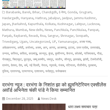
,
,
,
,
,
,
,
Barabanki
Bareli
Bihar
Chandigdh
E-पेपर
Gonda
Grugram
,
,
,
,
,
,
Haidargadh
Hariyana
Hathras
Jabalpur
Jaidpur
Jammu Kashmir
,
,
,
,
,
,
,
Japan
Jharkahnd
Kapurthala
Kolkata
Kushinagar
Lalitpur
Lucknow
,
,
,
,
,
,
,
Mathura
Mumbai
New delhi
News
Panchkula
Panchkulaa
Panipat
,
,
,
,
,
,
,
Panjab
Raybareli
Revadi
Riva
Sangrur
Shrinagar
Sonipath
,
,
,
,
,
,
Trivediganj
Ujjain
Uncategorized
UP
Yamunanagar
अजब गजब
,
,
,
,
,
,
,
,
,
,
अंबेडकरनगर
अमेठी
अयोध्या
असम
आग
आगरा
आजमगढ़
इटावा
उत्तर प्रदेश
उत्तराखंड
,
,
,
,
,
,
,
,
,
,
,
उन्नाव
करियर
कविता
काठमांडू
कानपुर
कुंडा
कुशीनगर
कैराना
कोलंबो
गाजियाबाद
गोंडा
,
,
,
,
,
,
,
,
,
,
गोरखपुर
चित्रकूट
छुटमुल
जम्मू कश्मीर
जयपुर
जालौन
जौनपुर
झारखंड
झांसी
टेक्नोलॉजी
,
,
,
,
,
,
,
,
,
,
,
दरभंगा
देवघर
देश
धर्म
नई दिल्ली
नेपाल
न्यूयार्क
पंजाब
पटियाला
पीलीभीत
पुलबामा
,
,
,
,
,
पुलिस
प्रतापगढ़
प्रयागराज
प्रशासन
फतेहपुर
फर्रुखाबाद
दरभंगा न्यूज : दरभंगा के निशांत झा को ह्यूमनिटेरियन एक्सीलेंस
अवॉर्ड अभिनेता चंकी पांडे ने किया सम्मानित
December 28, 2025
News Desk
धारा लक्ष्य समाचार पत्र