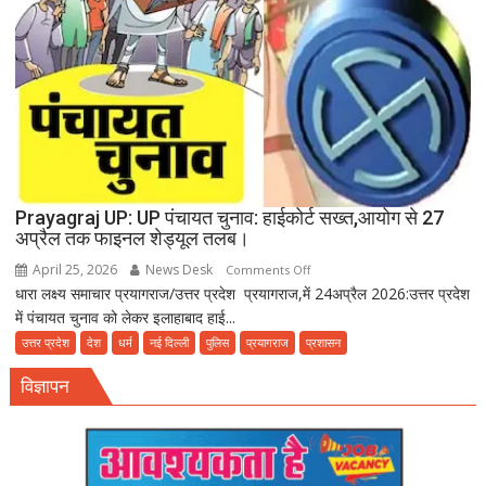
रहा
बीमारियों
को
दावत
Prayagraj UP: UP पंचायत चुनाव: हाईकोर्ट सख्त,आयोग से 27
अप्रैल तक फाइनल शेड्यूल तलब।
April 25, 2026
News Desk
on
Comments Off
धारा लक्ष्य समाचार प्रयागराज/उत्तर प्रदेश प्रयागराज,में 24अप्रैल 2026:उत्तर प्रदेश
Prayagraj
में पंचायत चुनाव को लेकर इलाहाबाद हाई...
UP:
UP
उत्तर प्रदेश
देश
धर्म
नई दिल्ली
पुलिस
प्रयागराज
प्रशासन
पंचायत
विज्ञापन
चुनाव:
हाईकोर्ट
सख्त,आयोग
से
27