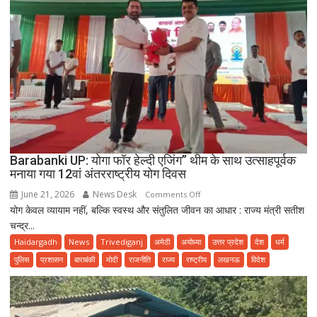
Barabanki UP: योगा फॉर हेल्दी एजिंग” थीम के साथ उत्साहपूर्वक
मनाया गया 12वां अंतरराष्ट्रीय योग दिवस
June 21, 2026
News Desk
on
Comments Off
योग केवल व्यायाम नहीं, बल्कि स्वस्थ और संतुलित जीवन का आधार : राज्य मंत्री सतीश
Barabanki
चन्द्र...
UP:
योगा
Haidargadh
News
Trivediganj
अमेठी
अयोध्या
उत्तर प्रदेश
देश
धर्म
फॉर
पुलिस
प्रशासन
बाराबंकी
मोदी
राजनीति
राज्य
राष्ट्रीय
लखनऊ
विदेश
हेल्दी
एजिंग”
थीम