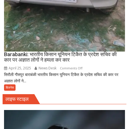
Barabanki: भारतीय किसान यूनियन टिकैत के प्रदेश सचिव की
कार पर अज्ञात लोगों ने हमला कर कार
April 25, 2025
News Desk
on
Comments Off
सिरौली गौसपुर बाराबंकी भारतीय किसान यूनियन टिकैत के प्रदेश सचिव की कार पर
Barabanki:
अज्ञात लोगों ने...
भारतीय
किसान
बिजनेस
यूनियन
लाइफ स्टाइल
टिकैत
के
प्रदेश
सचिव
की