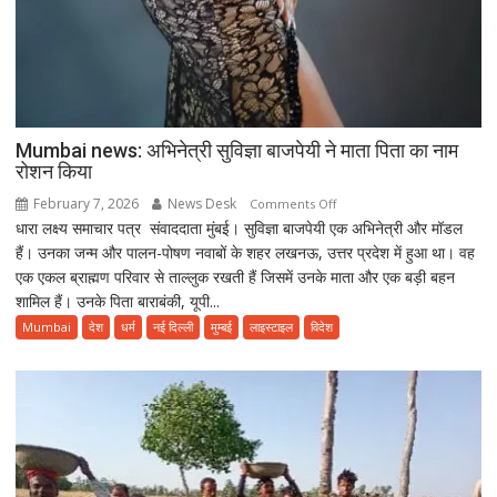
Mumbai news: अभिनेत्री सुविज्ञा बाजपेयी ने माता पिता का नाम
रोशन किया
February 7, 2026
News Desk
on
Comments Off
धारा लक्ष्य समाचार पत्र संवाददाता मुंबई। सुविज्ञा बाजपेयी एक अभिनेत्री और मॉडल
Mumbai
हैं। उनका जन्म और पालन-पोषण नवाबों के शहर लखनऊ, उत्तर प्रदेश में हुआ था। वह
news:
एक एकल ब्राह्मण परिवार से ताल्लुक रखती हैं जिसमें उनके माता और एक बड़ी बहन
अभिनेत्री
शामिल हैं। उनके पिता बाराबंकी, यूपी...
सुविज्ञा
बाजपेयी
Mumbai
देश
धर्म
नई दिल्ली
मुम्बई
लाइस्टाइल
विदेश
ने
माता
पिता
का
नाम
रोशन
किया