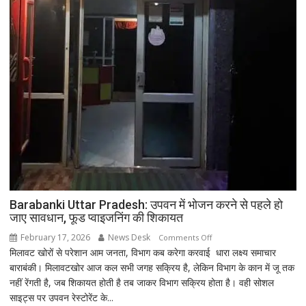
Barabanki Uttar Pradesh: उपवन में भोजन करने से पहले हो
जाए सावधान, फूड प्वाइजनिंग की शिकायत
February 17, 2026
News Desk
on
Comments Off
मिलावट खोरों से परेशान आम जनता, विभाग कब करेगा करवाई धारा लक्ष्य समाचार
Barabanki
बाराबंकी। मिलावटखोर आज कल सभी जगह सक्रिय है, लेकिन विभाग के कान में जू तक
Uttar
नहीं रेंगती है, जब शिकायत होती है तब जाकर विभाग सक्रिय होता है। वही सोशल
Pradesh:
साइट्स पर उपवन रेस्टोरेंट के...
उपवन