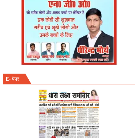
बहादुरी
से
टला
बड़ा
हादसा,
सीसीटीवी
में
कैद
हुई
घटना
E- पेपर