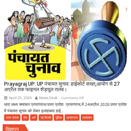
वाला
गंदा
पानी
दे
रहा
बीमारियों
को
दावत
Prayagraj UP: UP पंचायत चुनाव: हाईकोर्ट सख्त,आयोग से 27
अप्रैल तक फाइनल शेड्यूल तलब।
April 25, 2026
News Desk
on
Comments Off
धारा लक्ष्य समाचार प्रयागराज/उत्तर प्रदेश प्रयागराज,में 24अप्रैल 2026:उत्तर प्रदेश
Prayagraj
में पंचायत चुनाव को लेकर इलाहाबाद हाई...
UP:
UP
उत्तर प्रदेश
देश
धर्म
नई दिल्ली
पुलिस
प्रयागराज
प्रशासन
पंचायत
विज्ञापन
चुनाव: