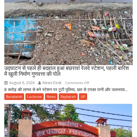
तत्परता
से
टला
बड़ा
हादसा
उद्घाटन से पहले ही बदहाल हुआ बछरावां रेलवे स्टेशन, पहली बारिश
में खुली निर्माण गुणवत्ता की पोल
August 6, 2026
News Desk
on
Comments Off
8 करोड़ की लागत से बने स्टेशन पर टूटी पुलिया, छत से टपका पानी और जलभराव...
उद्घाटन
से
Barabanki
Lucknow
News
Raybareli
UP
पहले
ही
बदहाल
हुआ
बछरावां
रेलवे