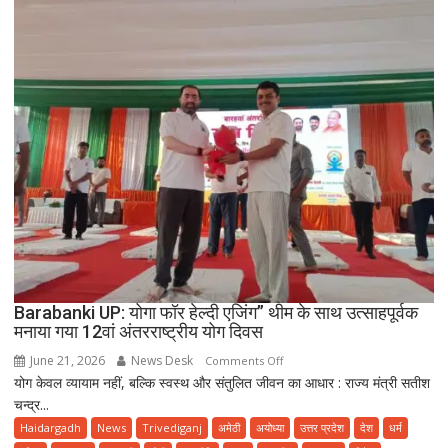
Barabanki UP: योगा फॉर हेल्दी एजिंग” थीम के साथ उत्साहपूर्वक
मनाया गया 12वां अंतरराष्ट्रीय योग दिवस
June 21, 2026
News Desk
on
Comments Off
योग केवल व्यायाम नहीं, बल्कि स्वस्थ और संतुलित जीवन का आधार : राज्य मंत्री सतीश
Barabanki
चन्द्र...
UP:
योगा
Haidargadh
News
Trivediganj
अमेठी
अयोध्या
उत्तर प्रदेश
देश
धर्म
फॉर