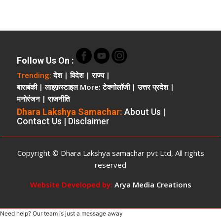
पाए
सुरक्षित
भूमि
चकमार्ग
की
मिट्टी
Follow Us On
:
खोदने
Trending:
देश
|
विदेश
|
राज्य
|
पर
बाराबंकी
|
लाइफ़स्टाइल
More:
टेक्नोलॉजी
|
उत्तर प्रदेश
|
कार्यवाही
मनोरंजन
|
राजनीति
ऊंची
पहुंच
Dhara Lakshya Samachar:
About Us
|
Contact Us
|
Disclaimer
और
रसूखदार
होने
Copyright © Dhara Lakshya samachar pvt Ltd, All rights
का
दबदबा
reserved
Website Developed by:
Arya Media Creations
Need help? Our team is just a message away