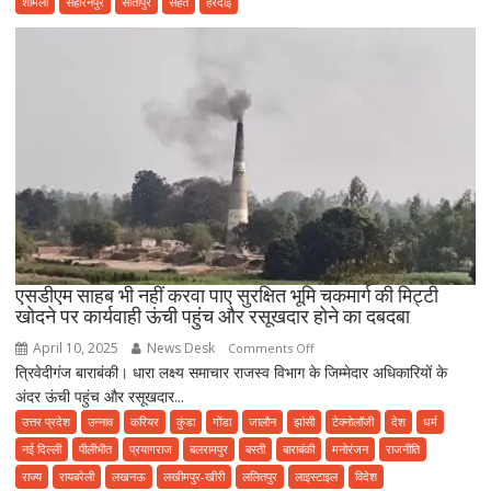
शामली
सहारनपुर
सीतापुर
सेहत
हरदोई
महर्षि
कश्यप
जयंती
धूमधाम
से
मनाई
गई।
एसडीएम साहब भी नहीं करवा पाए सुरक्षित भूमि चकमार्ग की मिट्टी
खोदने पर कार्यवाही ऊंची पहुंच और रसूखदार होने का दबदबा
April 10, 2025
News Desk
on
Comments Off
त्रिवेदीगंज बाराबंकी। धारा लक्ष्य समाचार राजस्व विभाग के जिम्मेदार अधिकारियों के
एसडीएम
अंदर ऊंची पहुंच और रसूखदार...
साहब
भी
उत्तर प्रदेश
उन्नाव
करियर
कुंडा
गोंडा
जालौन
झांसी
टेक्नोलॉजी
देश
धर्म
नहीं
नई दिल्ली
पीलीभीत
प्रयागराज
बलरामपुर
बस्ती
बाराबंकी
मनोरंजन
राजनीति
करवा
राज्य
रायबरेली
लखनऊ
लखीमपुर-खीरी
ललितपुर
लाइस्टाइल
विदेश