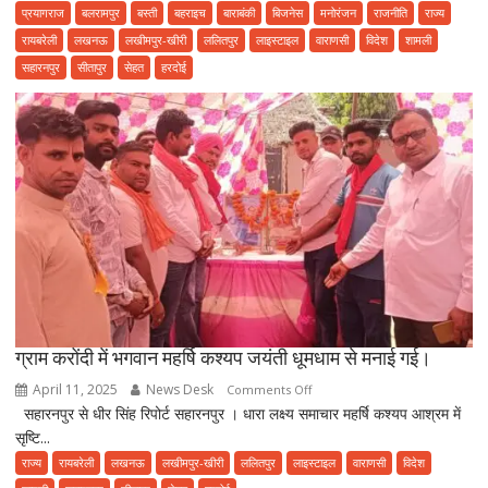
महिला
प्रयागराज
बलरामपुर
बस्ती
बहराइच
बाराबंकी
बिजनेस
मनोरंजन
राजनीति
राज्य
मेट
रायबरेली
लखनऊ
लखीमपुर-खीरी
ललितपुर
लाइस्टाइल
वाराणसी
विदेश
शामली
ज्योति
सहारनपुर
सीतापुर
सेहत
हरदोई
देवी
मनरेगा
में
लगा
रही
फ़र्ज़ी
हाजिरी
ग्राम करोंदी में भगवान महर्षि कश्यप जयंती धूमधाम से मनाई गई।
April 11, 2025
News Desk
on
Comments Off
सहारनपुर से धीर सिंह रिपोर्ट सहारनपुर । धारा लक्ष्य समाचार महर्षि कश्यप आश्रम में
ग्राम
सृष्टि...
करोंदी
में
राज्य
रायबरेली
लखनऊ
लखीमपुर-खीरी
ललितपुर
लाइस्टाइल
वाराणसी
विदेश
भगवान