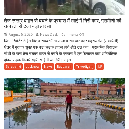
तेज रफ्तार वाहन से बचने के प्रयास में खाई में गिरी कार, ग्रामीणों की
तत्परता से टला बड़ा हादसा
August 6, 2026
News Desk
on
Comments Off
जिला रिपोर्टर रोहित मिश्रा रायबरेली धारा लक्ष्य समाचार पत्र महराजगंज (रायबरेली)।
तेज
क्षेत्र में गुरुवार सुबह एक बड़ा सड़क हादसा होते-होते टल गया। प्राथमिक विद्यालय
रफ्तार
सोथी के पास तेज रफ्तार वाहन से बचने के प्रयास में एक डिजायर कार अनियंत्रित
वाहन
होकर सड़क किनारे गहरी खाई में जा गिरी। राहत...
से
बचने
Barabanki
Lucknow
News
Raybareli
Trivediganj
UP
के
प्रयास
में
खाई
में
गिरी
कार,
ग्रामीणों
की