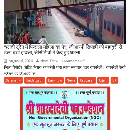
ख़राब,
दो
दर्जन
परिवारों
को
पेयजल
संकट।
चलती ट्रेन में फिसला महिला का पैर, जीआरपी सिपाही की बहादुरी से
टला बड़ा हादसा, सीसीटीवी में कैद हुई घटना
August 6, 2026
News Desk
on
Comments Off
जिला रिपोर्टर रोहित मिश्रा रायबरेली धारा लक्ष्य समाचार पत्र रायबरेली। रायबरेली रेलवे
चलती
स्टेशन पर जीआरपी के...
ट्रेन
में
Barabanki
Haidargadh
Lucknow
News
Raybareli
Ujjain
UP
फिसला
महिला
का
पैर,
जीआरपी
सिपाही
की