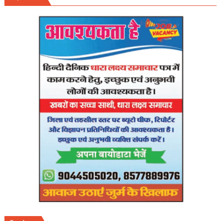
हाईकोर्ट
सख्त,आयोग
से
27
अप्रैल
तक
फाइनल
शेड्यूल
तलब।