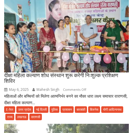
नहीं
देते
खून
पसीने
की
रकम
दीक्षा महिला कल्याण शोध संस्थान शुरू करेगी निःशुल्क प्रशिक्षण
शिविर
May 6, 2025
Mahesh Singh
on
Comments Off
महिलाओं और बच्चियों को मिलेगा आत्मनिर्भर बनने का मौका धारा लक्ष्य समाचार वाराणसी,
दीक्षा
दीक्षा महिला कल्याण...
महिला
कल्याण
E-पेपर
उत्तर प्रदेश
नई दिल्ली
पुलिस
प्रशासन
बाराबंकी
बिजनेस
योगी आदित्यनाथ
शोध
राज्य
लखनऊ
वाराणसी
संस्थान
शुरू