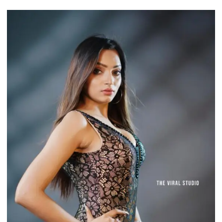
के
प्रदेश
सचिव
की
कार
पर
अज्ञात
लोगों
ने
हमला
कर
कार