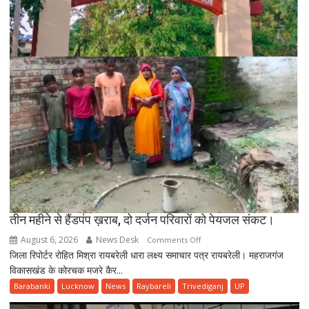
स्टेशन,
पहली
बारिश
में
खुली
निर्माण
गुणवत्ता
की
पोल
तीन महीने से हैंडपंप ख़राब, दो दर्जन परिवारों को पेयजल संकट।
August 6, 2026
News Desk
on
Comments Off
जिला रिपोर्टर रोहित मिश्रा रायबरेली धारा लक्ष्य समाचार पत्र रायबरेली। महराजगंज
तीन
विकासखंड के कोरचक मजरे कैर...
महीने
से
Barabanki
Lucknow
News
Raybareli
Trivediganj
UP
हैंडपंप