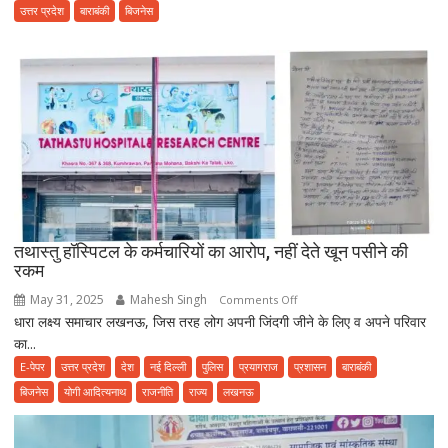
में
उत्तर प्रदेश
बाराबंकी
बिजनेस
भोजन
करने
से
पहले
हो
जाए
सावधान,
फूड
प्वाइजनिंग
की
तथास्तु हॉस्पिटल के कर्मचारियों का आरोप, नहीं देते खून पसीने की
शिकायत
रकम
May 31, 2025
Mahesh Singh
on
Comments Off
धारा लक्ष्य समाचार लखनऊ, जिस तरह लोग अपनी जिंदगी जीने के लिए व अपने परिवार
तथास्तु
का...
हॉस्पिटल
के
E-पेपर
उत्तर प्रदेश
देश
नई दिल्ली
पुलिस
प्रयागराज
प्रशासन
बाराबंकी
कर्मचारियों
बिजनेस
योगी आदित्यनाथ
राजनीति
राज्य
लखनऊ
का
आरोप,