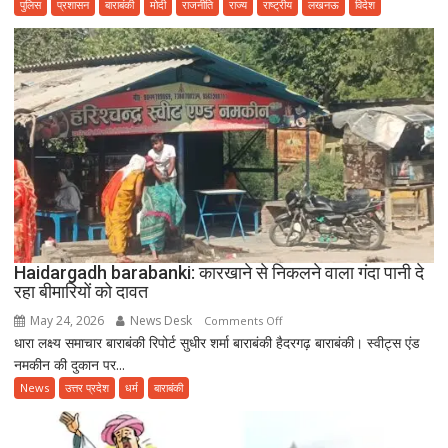
पुलिस
प्रशासन
बाराबंकी
मोदी
राजनीति
राज्य
राष्ट्रीय
लखनऊ
विदेश
हेल्दी
एजिंग”
थीम
के
साथ
उत्साहपूर्वक
मनाया
गया
12वां
अंतरराष्ट्रीय
योग
दिवस
Haidargadh barabanki: कारखाने से निकलने वाला गंदा पानी दे
रहा बीमारियों को दावत
May 24, 2026
News Desk
on
Comments Off
धारा लक्ष्य समाचार बाराबंकी रिपोर्ट सुधीर शर्मा बाराबंकी हैदरगढ़ बाराबंकी। स्वीट्स एंड
Haidargadh
नमकीन की दुकान पर...
barabanki:
कारखाने
News
उत्तर प्रदेश
धर्म
बाराबंकी
से
निकलने