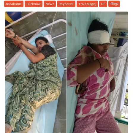
के
Barabanki
Lucknow
News
Raybareli
Trivediganj
UP
सीतापुर
कटान
पर
डीएम
सख्त,
प्रभावित
गांवों
में
बढ़ाई
निगरानी