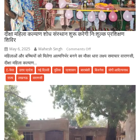
दीक्षा महिला कल्याण शोध संस्थान शुरू करेगी निःशुल्क प्रशिक्षण
शिविर
May 6, 2025
Mahesh Singh
on
Comments Off
महिलाओं और बच्चियों को मिलेगा आत्मनिर्भर बनने का मौका धारा लक्ष्य समाचार वाराणसी,
दीक्षा
दीक्षा महिला कल्याण...
महिला
कल्याण
E-पेपर
उत्तर प्रदेश
नई दिल्ली
पुलिस
प्रशासन
बाराबंकी
बिजनेस
योगी आदित्यनाथ
शोध
राज्य
लखनऊ
वाराणसी
संस्थान
शुरू
करेगी
निःशुल्क
प्रशिक्षण
शिविर