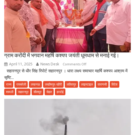
रही
फ़र्ज़ी
हाजिरी
ग्राम करोंदी में भगवान महर्षि कश्यप जयंती धूमधाम से मनाई गई।
April 11, 2025
News Desk
on
Comments Off
सहारनपुर से धीर सिंह रिपोर्ट सहारनपुर । धारा लक्ष्य समाचार महर्षि कश्यप आश्रम में
ग्राम
सृष्टि...
करोंदी
में
राज्य
रायबरेली
लखनऊ
लखीमपुर-खीरी
ललितपुर
लाइस्टाइल
वाराणसी
विदेश
भगवान
शामली
सहारनपुर
सीतापुर
सेहत
हरदोई
महर्षि
कश्यप
जयंती
धूमधाम
से
मनाई