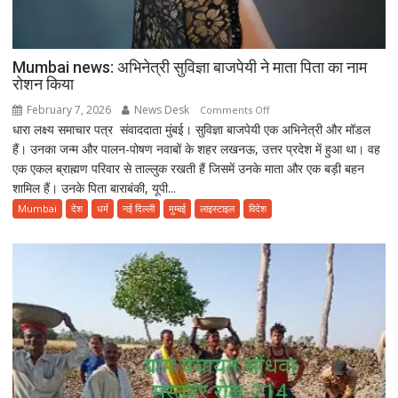
Mumbai news: अभिनेत्री सुविज्ञा बाजपेयी ने माता पिता का नाम
रोशन किया
February 7, 2026
News Desk
on
Comments Off
धारा लक्ष्य समाचार पत्र संवाददाता मुंबई। सुविज्ञा बाजपेयी एक अभिनेत्री और मॉडल
Mumbai
हैं। उनका जन्म और पालन-पोषण नवाबों के शहर लखनऊ, उत्तर प्रदेश में हुआ था। वह
news:
एक एकल ब्राह्मण परिवार से ताल्लुक रखती हैं जिसमें उनके माता और एक बड़ी बहन
अभिनेत्री
शामिल हैं। उनके पिता बाराबंकी, यूपी...
सुविज्ञा
बाजपेयी
Mumbai
देश
धर्म
नई दिल्ली
मुम्बई
लाइस्टाइल
विदेश
ने
माता
पिता
का
नाम
रोशन
किया