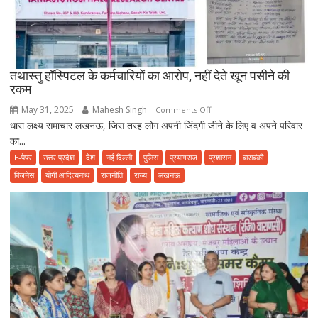
सावधान,
फूड
प्वाइजनिंग
की
तथास्तु हॉस्पिटल के कर्मचारियों का आरोप, नहीं देते खून पसीने की
शिकायत
रकम
May 31, 2025
Mahesh Singh
on
Comments Off
धारा लक्ष्य समाचार लखनऊ, जिस तरह लोग अपनी जिंदगी जीने के लिए व अपने परिवार
तथास्तु
का...
हॉस्पिटल
के
E-पेपर
उत्तर प्रदेश
देश
नई दिल्ली
पुलिस
प्रयागराज
प्रशासन
बाराबंकी
कर्मचारियों
बिजनेस
योगी आदित्यनाथ
राजनीति
राज्य
लखनऊ
का
आरोप,
नहीं
देते
खून
पसीने
की
रकम