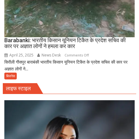
Barabanki: भारतीय किसान यूनियन टिकैत के प्रदेश सचिव की
कार पर अज्ञात लोगों ने हमला कर कार
April 25, 2025
News Desk
on
Comments Off
सिरौली गौसपुर बाराबंकी भारतीय किसान यूनियन टिकैत के प्रदेश सचिव की कार पर
Barabanki:
अज्ञात लोगों ने...
भारतीय
किसान
बिजनेस
यूनियन
लाइफ स्टाइल
टिकैत
के
प्रदेश
सचिव
की
कार
पर
अज्ञात