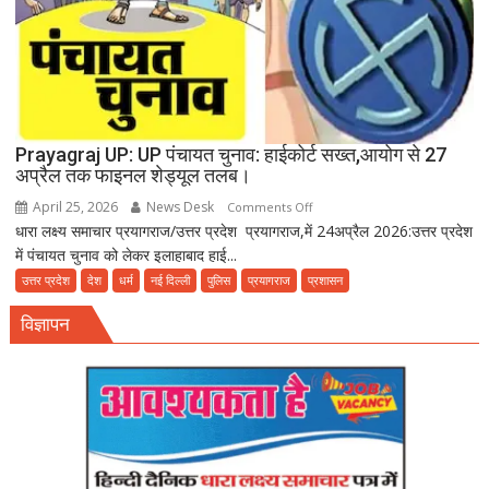
दावत
Prayagraj UP: UP पंचायत चुनाव: हाईकोर्ट सख्त,आयोग से 27
अप्रैल तक फाइनल शेड्यूल तलब।
April 25, 2026
News Desk
on
Comments Off
धारा लक्ष्य समाचार प्रयागराज/उत्तर प्रदेश प्रयागराज,में 24अप्रैल 2026:उत्तर प्रदेश
Prayagraj
में पंचायत चुनाव को लेकर इलाहाबाद हाई...
UP:
UP
उत्तर प्रदेश
देश
धर्म
नई दिल्ली
पुलिस
प्रयागराज
प्रशासन
पंचायत
विज्ञापन
चुनाव:
हाईकोर्ट
सख्त,आयोग
से
27
अप्रैल
तक