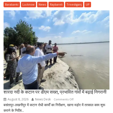
में
Barabanki
Lucknow
News
Raybareli
Trivediganj
UP
पहुंचीं
10
शिकायतें,
पांच
के
त्वरित
निस्तारण
के
दिए
निर्देश
शारदा नदी के कटान पर डीएम सख्त, प्रभावित गांवों में बढ़ाई निगरानी
August 8, 2026
News Desk
on
Comments Off
बसंतापुर-लखनीपुर में कटान रोधी कार्यों का निरीक्षण, खाना मड़ोर में तत्काल काम शुरू
शारदा
कराने के निर्देश...
नदी