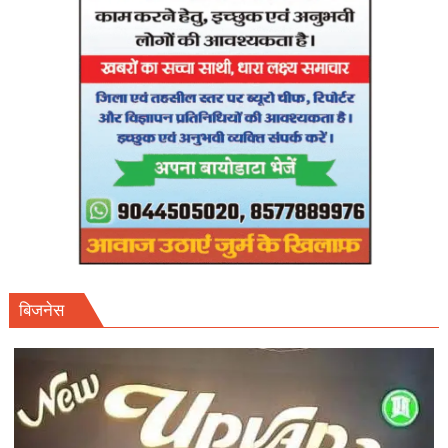
फाइनल
शेड्यूल
तलब।
बिजनेस