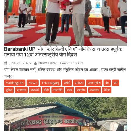
Barabanki UP: योगा फॉर हेल्दी एजिंग” थीम के साथ उत्साहपूर्वक
मनाया गया 12वां अंतरराष्ट्रीय योग दिवस
June 21, 2026
News Desk
on
Comments Off
योग केवल व्यायाम नहीं, बल्कि स्वस्थ और संतुलित जीवन का आधार : राज्य मंत्री सतीश
Barabanki
चन्द्र...
UP:
योगा
Haidargadh
News
Trivediganj
अमेठी
अयोध्या
उत्तर प्रदेश
देश
धर्म
फॉर
पुलिस
प्रशासन
बाराबंकी
मोदी
राजनीति
राज्य
राष्ट्रीय
लखनऊ
विदेश
हेल्दी
एजिंग”
थीम
के
साथ
उत्साहपूर्वक