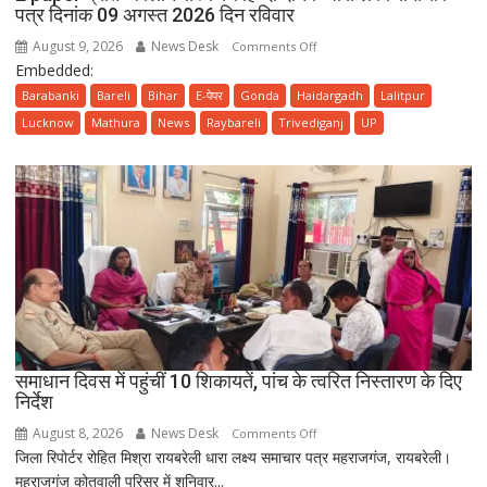
पत्र दिनांक 09 अगस्त 2026 दिन रविवार
August 9, 2026
News Desk
on
Comments Off
Embedded:
E
paper
Barabanki
Bareli
Bihar
E-पेपर
Gonda
Haidargadh
Lalitpur
प्रातः
Lucknow
Mathura
News
Raybareli
Trivediganj
UP
कालीन
संस्करण
हिन्दी
दैनिक
धारा
लक्ष्य
समाचार
पत्र
दिनांक
09
समाधान दिवस में पहुंचीं 10 शिकायतें, पांच के त्वरित निस्तारण के दिए
अगस्त
निर्देश
2026
दिन
August 8, 2026
News Desk
on
Comments Off
रविवार
जिला रिपोर्टर रोहित मिश्रा रायबरेली धारा लक्ष्य समाचार पत्र महराजगंज, रायबरेली।
समाधान
महराजगंज कोतवाली परिसर में शनिवार...
दिवस