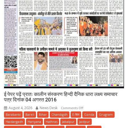
ई पेपर पढ़ें प्रातः कालीन संस्करण हिन्दी दैनिक धारा लक्ष्य समाचार
पत्र दिनांक 04 अगस्त 2016
August 4, 2026
News Desk
on
Comments Off
ई
Barabanki
Bareli
Bihar
Chandigdh
E-पेपर
Gonda
Grugram
पेपर
Haidargadh
Hariyana
Hathras
Jabalpur
Jaidpur
पढ़ें