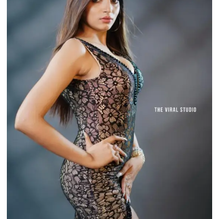
लोगों
ने
हमला
कर
कार