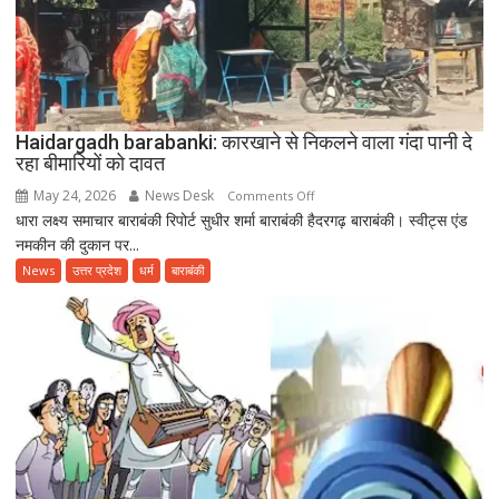
मनाया
गया
12वां
अंतरराष्ट्रीय
योग
दिवस
Haidargadh barabanki: कारखाने से निकलने वाला गंदा पानी दे
रहा बीमारियों को दावत
May 24, 2026
News Desk
on
Comments Off
धारा लक्ष्य समाचार बाराबंकी रिपोर्ट सुधीर शर्मा बाराबंकी हैदरगढ़ बाराबंकी। स्वीट्स एंड
Haidargadh
नमकीन की दुकान पर...
barabanki:
कारखाने
News
उत्तर प्रदेश
धर्म
बाराबंकी
से
निकलने
वाला
गंदा
पानी
दे
रहा
बीमारियों
को