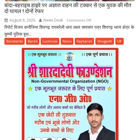
बांदा-बहराइच हाइवे पर अज्ञात वाहन की टक्कर से एक युवक की मौत
दो घायल ! दोनों रेफर
August 8, 2026
News Desk
on
Comments Off
रिपोर्ट विजय कनौजिया शिवगढ़ रायबरेली धारा लक्ष्य समाचार पत्र शिवगढ़ थाना क्षेत्र के
बांदा-
कुम्भी पुलिस बूथ...
बहराइच
हाइवे
Barabanki
Bareli
Lucknow
News
Raybareli
Shivgadh
UP
पर
अज्ञात
वाहन
की
टक्कर
से
एक
युवक
की
मौत
दो
घायल
!
दोनों