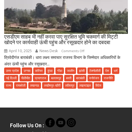
गई।
एसडीएम साहब भी नहीं करवा पाए सुरक्षित भूमि चकमार्ग की मिट्टी
खोदने पर कार्यवाही ऊंची पहुंच और रसूखदार होने का दबदबा
April 10, 2025
News Desk
on
Comments Off
त्रिवेदीगंज बाराबंकी। धारा लक्ष्य समाचार राजस्व विभाग के जिम्मेदार अधिकारियों के
एसडीएम
अंदर ऊंची पहुंच और रसूखदार...
साहब
भी
उत्तर प्रदेश
उन्नाव
करियर
कुंडा
गोंडा
जालौन
झांसी
टेक्नोलॉजी
देश
धर्म
नहीं
नई दिल्ली
पीलीभीत
प्रयागराज
बलरामपुर
बस्ती
बाराबंकी
मनोरंजन
राजनीति
करवा
राज्य
रायबरेली
लखनऊ
लखीमपुर-खीरी
ललितपुर
लाइस्टाइल
विदेश
पाए
सुरक्षित
भूमि
चकमार्ग
की
मिट्टी
Follow Us On
:
खोदने