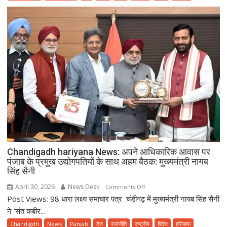
एक
उच्च-
स्तरीय
कार्यक्रम
में
हरियाणा
के
राज्यपाल
असीम
कुमार
घोष
ने
किया
शिरकत
Chandigadh hariyana News: अपने आधिकारिक आवास पर
पंजाब के प्रमुख उद्योगपतियों के साथ अहम बैठक: मुख्यमंत्री नायब
सिंह सैनी
April 30, 2026
News Desk
on
Comments Off
Post Views: 98 धारा लक्ष्य समाचार पत्र चंडीगढ़ में मुख्यमंत्री नायब सिंह सैनी
Chandigadh
hariyana
ने ‘संत कबीर...
News:
Chandigdh
News
Panjab
देश
राजनीति
राष्ट्रीय
विदेश
हरियाणा