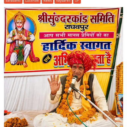
Barabanki
Lucknow
News
Raybareli
UP
में
मिशन
शक्ति
का
बहू-
बेटी
सम्मेलन,
महिलाओं
को
हेल्पलाइन
और
योजनाओं
की
दी
जानकारी