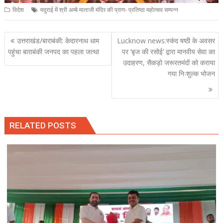
विदेश
मदुराई में श्री अम्बे माताजी मंदिर की प्राण- प्रतिष्ठा महोत्सव सम्पन्न
Post
उत्तराखंड/बाराबंकी: केदारनाथ धाम
Lucknow news:स्कंद षष्ठी के अवसर
navigation
पहुंचा बाराबंकी जनपद का पहला जत्था
पर ‘बृज की रसोई’ द्वारा मानवीय सेवा का
उदाहरण, सैकड़ो जरूरतमंदों को कराया
गया निःशुल्क भोजन
RELATED POSTS