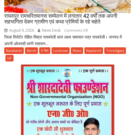
राघवपुर रामचरितमानस सम्मेलन में लगातार 42 वर्षों तक अपनी
सहभागिता देकर ग्रामीण एवं कथा प्रेमियों के रहे चहेते
August 9, 2026
News Desk
on
Comments Off
जिला रिपोर्टर रोहित मिश्रा रायबरेली धारा लक्ष्य समाचार पत्र रायबरेली। जनपद में
राघवपुर
अपनी ओजस्वी वाणी रामायण...
रामचरितमानस
सम्मेलन
Barabanki
Bareli
E-पेपर
Lucknow
News
Raybareli
Trivediganj
में
UP
लगातार
42
वर्षों
तक
अपनी
सहभागिता
देकर
ग्रामीण
एवं
कथा
प्रेमियों