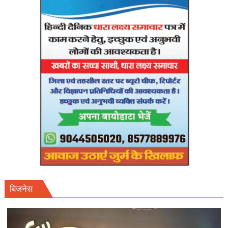
अप्रैल
तक
फाइनल
शेड्यूल
तलब।
बिजनेस