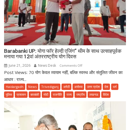
Barabanki UP: योगा फॉर हेल्दी एजिंग” थीम के साथ उत्साहपूर्वक
मनाया गया 12वां अंतरराष्ट्रीय योग दिवस
June 21, 2026
News Desk
on
Comments Off
Post Views: 70 योग केवल व्यायाम नहीं, बल्कि स्वस्थ और संतुलित जीवन का
Barabanki
UP:
आधार : राज्य...
योगा
Haidargadh
News
Trivediganj
अमेठी
अयोध्या
उत्तर प्रदेश
देश
धर्म
फॉर
पुलिस
प्रशासन
बाराबंकी
मोदी
राजनीति
राज्य
राष्ट्रीय
लखनऊ
विदेश
हेल्दी
एजिंग”
थीम
के
साथ
उत्साहपूर्वक