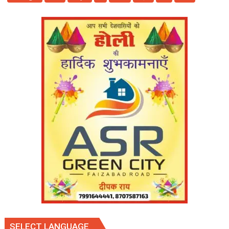
अपने
आधिकारिक
आवास
पर
पंजाब
के
प्रमुख
उद्योगपतियों
के
साथ
अहम
बैठक:
मुख्यमंत्री
नायब
सिंह
सैनी
SELECT LANGUAGE