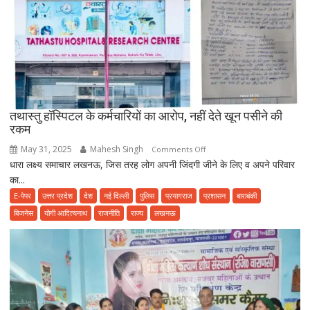
पहले
हो
जाए
सावधान,
फूड
प्वाइजनिंग
की
तथास्तु हॉस्पिटल के कर्मचारियों का आरोप, नहीं देते खून पसीने की
शिकायत
रकम
May 31, 2025
Mahesh Singh
on
Comments Off
धारा लक्ष्य समाचार लखनऊ, जिस तरह लोग अपनी जिंदगी जीने के लिए व अपने परिवार
तथास्तु
का...
हॉस्पिटल
के
E-पेपर
उत्तर प्रदेश
देश
नई दिल्ली
पुलिस
प्रयागराज
प्रशासन
बाराबंकी
कर्मचारियों
बिजनेस
योगी आदित्यनाथ
राजनीति
राज्य
लखनऊ
का
आरोप,
नहीं
देते
खून
पसीने