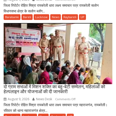
जिला रिपोर्टर रोहित मिश्रा रायबरेली धारा लक्ष्य समाचार पत्र रायबरेली सलोन
सलोन
विधानसभा क्षेत्र के सलोन ब्लॉग...
ब्लॉग
सभागार
Barabanki
Bareli
Lucknow
News
Raybareli
UP
मे
पत्रकार
सुरक्षा
परिषद
की
बैठक
हुई
संपन्न
दो ग्राम सभाओं में मिशन शक्ति का बहू-बेटी सम्मेलन, महिलाओं को
हेल्पलाइन और योजनाओं की दी जानकारी
August 9, 2026
News Desk
on
Comments Off
जिला रिपोर्टर रोहित मिश्रा रायबरेली धारा लक्ष्य समाचार पत्र महराजगंज, रायबरेली।
दो
रविवार को थाना महाराजगंज क्षेत्र...
ग्राम
सभाओं