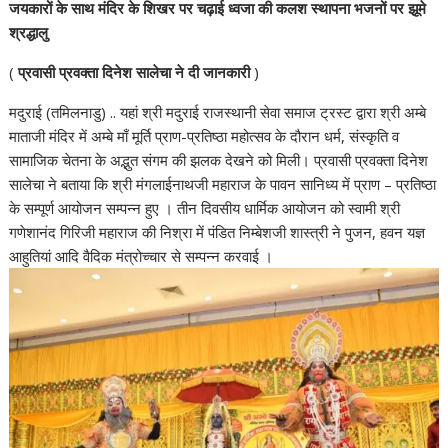
s
b
t
e
g
e
जयकारों के साथ मंदिर के शिखर पर चढ़ाई ध्वजा की कलश स्थापना भजनों पर झूमे
A
o
e
d
r
श्रद्धालु
p
o
r
I
a
(
प्रवासी प्रवक्ता दिनेश सालेचा ने दी जानकारी
)
p
k
n
m
मदुराई (तमिलनाडु) .. यहां श्री मदुराई राजस्थानी सेवा समाज ट्रस्ट द्वारा श्री अम्बे
माताजी मंदिर में अम्बे माँ मूर्ति प्राण-प्रतिष्ठा महोत्सव के दौरान धर्म, संस्कृति व
सामाजिक चेतना के अद्भुत संगम की झलक देखने को मिली। प्रवासी प्रवक्ता दिनेश
सालेचा ने बताया कि श्री मंगलाईनाथजी महाराज के पावन सानिध्य में प्राण – प्रतिष्ठा
के सम्पूर्ण आयोजन सम्पन्न हुए । तीन दिवसीय धार्मिक आयोजन को स्वामी श्री
गणेशानंद गिरिजी महाराज की निश्रा में पंडित निम्बेशजी शास्त्री ने पुजन, हवन यज्ञ
आहुतियां आदि वैदिक मंत्रोच्चार से सम्पन्न करवाई ।