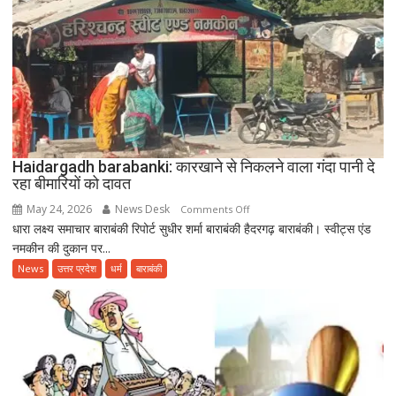
के
साथ
उत्साहपूर्वक
मनाया
गया
12वां
अंतरराष्ट्रीय
योग
दिवस
Haidargadh barabanki: कारखाने से निकलने वाला गंदा पानी दे
रहा बीमारियों को दावत
May 24, 2026
News Desk
on
Comments Off
धारा लक्ष्य समाचार बाराबंकी रिपोर्ट सुधीर शर्मा बाराबंकी हैदरगढ़ बाराबंकी। स्वीट्स एंड
Haidargadh
नमकीन की दुकान पर...
barabanki:
कारखाने
News
उत्तर प्रदेश
धर्म
बाराबंकी
से
निकलने
वाला
गंदा
पानी
दे