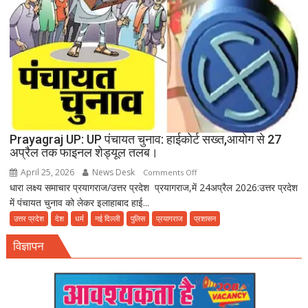
रहा
बीमारियों
को
दावत
Prayagraj UP: UP पंचायत चुनाव: हाईकोर्ट सख्त,आयोग से 27
अप्रैल तक फाइनल शेड्यूल तलब।
April 25, 2026
News Desk
on
Comments Off
धारा लक्ष्य समाचार प्रयागराज/उत्तर प्रदेश प्रयागराज,में 24अप्रैल 2026:उत्तर प्रदेश
Prayagraj
में पंचायत चुनाव को लेकर इलाहाबाद हाई...
UP:
UP
उत्तर प्रदेश
देश
धर्म
नई दिल्ली
पुलिस
प्रयागराज
प्रशासन
पंचायत
विज्ञापन
चुनाव:
हाईकोर्ट
सख्त,आयोग
से
27