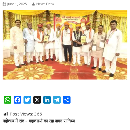
June 1, 2025
News Desk
W
F
T
X
L
T
S
h
a
w
i
e
h
Post Views:
366
a
c
i
n
l
a
महोत्सव में संत – महात्माओं का रहा पावन सानिध्य
t
e
t
k
e
r