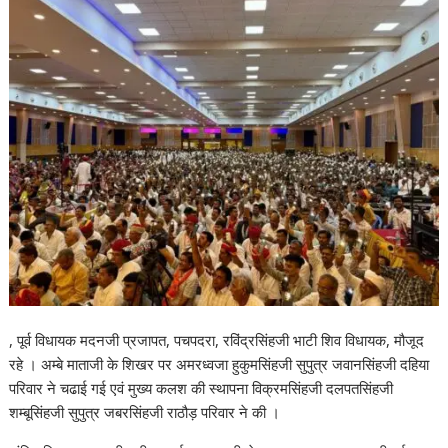
, पूर्व विधायक मदनजी प्रजापत, पचपदरा, रविंद्रसिंहजी भाटी शिव विधायक, मौजूद
रहे । अम्बे माताजी के शिखर पर अमरध्वजा हुकुमसिंहजी सुपुत्र जवानसिंहजी दहिया
परिवार ने चढाई गई एवं मुख्य कलश की स्थापना विक्रमसिंहजी दलपतसिंहजी
शम्बूसिंहजी सुपुत्र जबरसिंहजी राठौड़ परिवार ने की ।