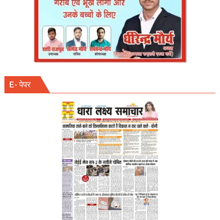
के
रहे
चहेते
E- पेपर