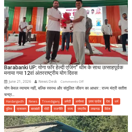
Barabanki UP: योगा फॉर हेल्दी एजिंग” थीम के साथ उत्साहपूर्वक
मनाया गया 12वां अंतरराष्ट्रीय योग दिवस
June 21, 2026
News Desk
on
Comments Off
योग केवल व्यायाम नहीं, बल्कि स्वस्थ और संतुलित जीवन का आधार : राज्य मंत्री सतीश
Barabanki
चन्द्र...
UP:
योगा
Haidargadh
News
Trivediganj
अमेठी
अयोध्या
उत्तर प्रदेश
देश
धर्म
फॉर
पुलिस
प्रशासन
बाराबंकी
मोदी
राजनीति
राज्य
राष्ट्रीय
लखनऊ
विदेश
हेल्दी
एजिंग”
थीम