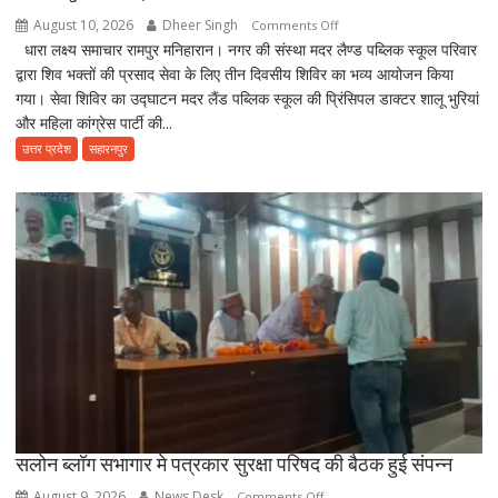
August 10, 2026
Dheer Singh
on
Comments Off
धारा लक्ष्य समाचार रामपुर मनिहारान। नगर की संस्था मदर लैण्ड पब्लिक स्कूल परिवार
Saharanpur
द्वारा शिव भक्तों की प्रसाद सेवा के लिए तीन दिवसीय शिविर का भव्य आयोजन किया
NEWS
गया। सेवा शिविर का उद्घाटन मदर लैंड पब्लिक स्कूल की प्रिंसिपल डाक्टर शालू भुरियां
नगर
और महिला कांग्रेस पार्टी की...
की
संस्था
उत्तर प्रदेश
सहारनपुर
मदर
लैण्ड
पब्लिक
स्कूल
परिवार
द्वारा
तीन
दिवसीय
शिविर
का
भव्य
आयोजन
सलोन ब्लॉग सभागार मे पत्रकार सुरक्षा परिषद की बैठक हुई संपन्न
August 9, 2026
News Desk
on
Comments Off