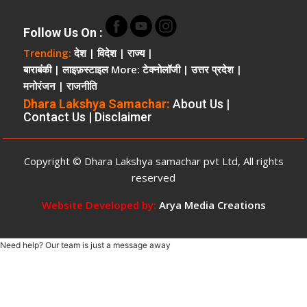
की
मिट्टी
Follow Us On
:
खोदने
Trending:
देश
|
विदेश
|
राज्य
|
पर
बाराबंकी
|
लाइफ़स्टाइल
More:
टेक्नोलॉजी
|
उत्तर प्रदेश
|
कार्यवाही
मनोरंजन
|
राजनीति
ऊंची
पहुंच
Dhara Lakshya Samachar:
About Us
|
Contact Us
|
Disclaimer
और
रसूखदार
होने
Copyright © Dhara Lakshya samachar pvt Ltd, All rights
का
दबदबा
reserved
Website Developed by:
Arya Media Creations
Need help? Our team is just a message away