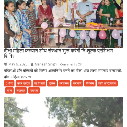
की
रकम
दीक्षा महिला कल्याण शोध संस्थान शुरू करेगी निःशुल्क प्रशिक्षण
शिविर
May 6, 2025
Mahesh Singh
on
Comments Off
महिलाओं और बच्चियों को मिलेगा आत्मनिर्भर बनने का मौका धारा लक्ष्य समाचार वाराणसी,
दीक्षा
दीक्षा महिला कल्याण...
महिला
कल्याण
E-पेपर
उत्तर प्रदेश
नई दिल्ली
पुलिस
प्रशासन
बाराबंकी
बिजनेस
योगी आदित्यनाथ
शोध
राज्य
लखनऊ
वाराणसी
संस्थान
शुरू
करेगी
निःशुल्क
प्रशिक्षण
शिविर