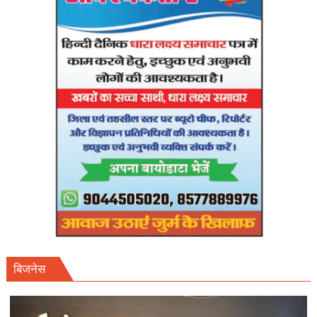
27
अप्रैल
तक
फाइनल
शेड्यूल
तलब।
बिजनेस