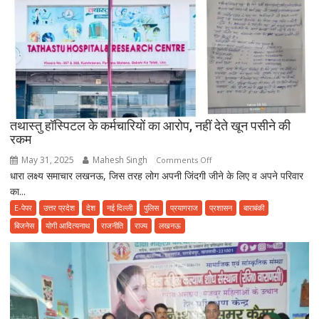
पहले
हो
जाए
सावधान,
फूड
प्वाइजनिंग
की
तथास्तु हॉस्पिटल के कर्मचारियों का आरोप, नहीं देते खून पसीने की
शिकायत
रकम
May 31, 2025
Mahesh Singh
on
Comments Off
धारा लक्ष्य समाचार लखनऊ, जिस तरह लोग अपनी जिंदगी जीने के लिए व अपने परिवार
तथास्तु
का...
हॉस्पिटल
के
E-पेपर
उत्तर प्रदेश
देश
नई दिल्ली
पुलिस
प्रयागराज
प्रशासन
बाराबंकी
कर्मचारियों
बिजनेस
योगी आदित्यनाथ
राजनीति
राज्य
लखनऊ
का
आरोप,
नहीं
देते
खून
पसीने