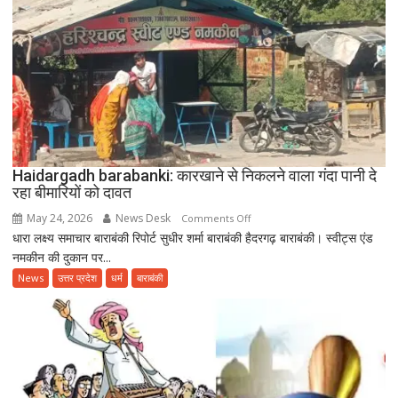
के
साथ
उत्साहपूर्वक
मनाया
गया
12वां
अंतरराष्ट्रीय
योग
दिवस
Haidargadh barabanki: कारखाने से निकलने वाला गंदा पानी दे
रहा बीमारियों को दावत
May 24, 2026
News Desk
on
Comments Off
धारा लक्ष्य समाचार बाराबंकी रिपोर्ट सुधीर शर्मा बाराबंकी हैदरगढ़ बाराबंकी। स्वीट्स एंड
Haidargadh
नमकीन की दुकान पर...
barabanki:
कारखाने
News
उत्तर प्रदेश
धर्म
बाराबंकी
से
निकलने
वाला
गंदा
पानी
दे