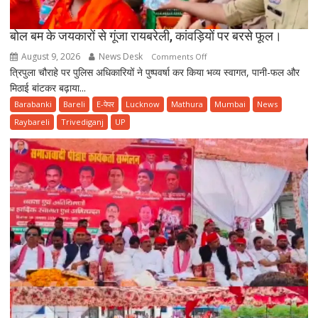
बोल बम के जयकारों से गूंजा रायबरेली, कांवड़ियों पर बरसे फूल।
August 9, 2026
News Desk
on
Comments Off
त्रिपुला चौराहे पर पुलिस अधिकारियों ने पुष्पवर्षा कर किया भव्य स्वागत, पानी-फल और
बोल
मिठाई बांटकर बढ़ाया...
बम
के
Barabanki
Bareli
E-पेपर
Lucknow
Mathura
Mumbai
News
जयकारों
Raybareli
Trivediganj
UP
से
गूंजा
रायबरेली,
कांवड़ियों
पर
बरसे
फूल।