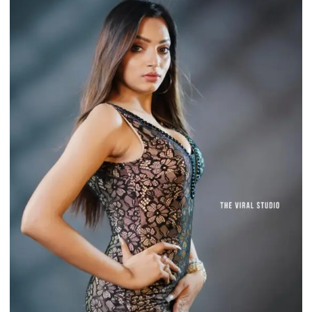
कार
पर
अज्ञात
लोगों
ने
हमला
कर
कार