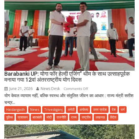
Barabanki UP: योगा फॉर हेल्दी एजिंग” थीम के साथ उत्साहपूर्वक
मनाया गया 12वां अंतरराष्ट्रीय योग दिवस
June 21, 2026
News Desk
on
Comments Off
योग केवल व्यायाम नहीं, बल्कि स्वस्थ और संतुलित जीवन का आधार : राज्य मंत्री सतीश
Barabanki
चन्द्र...
UP:
योगा
Haidargadh
News
Trivediganj
अमेठी
अयोध्या
उत्तर प्रदेश
देश
धर्म
फॉर
पुलिस
प्रशासन
बाराबंकी
मोदी
राजनीति
राज्य
राष्ट्रीय
लखनऊ
विदेश
हेल्दी
एजिंग”
थीम