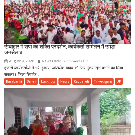
ऊंचाहार में सपा का शक्ति प्रदर्शन, कार्यकर्ता सम्मेलन में उमड़ा
जनसैलाब
August 9, 2026
News Desk
on
Comments Off
हजारों कार्यकर्ताओं ने भरी हुंकार, अखिलेश यादव को फिर मुख्यमंत्री बनाने का लिया
ऊंचाहार
संकल्प। जिला रिपोर्टर...
में
सपा
Barabanki
Bareli
Lucknow
News
Raybareli
Trivediganj
UP
का
शक्ति
प्रदर्शन,
कार्यकर्ता
सम्मेलन
में
उमड़ा
जनसैलाब