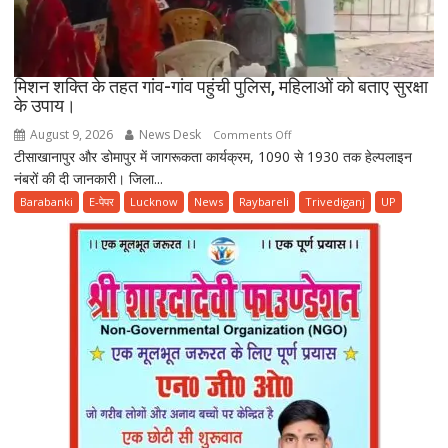
मिशन शक्ति के तहत गांव-गांव पहुंची पुलिस, महिलाओं को बताए सुरक्षा
के उपाय।
August 9, 2026
News Desk
on
Comments Off
टीसाखानापुर और डोमापुर में जागरूकता कार्यक्रम, 1090 से 1930 तक हेल्पलाइन
मिशन
नंबरों की दी जानकारी। जिला...
शक्ति
के
Barabanki
E-पेपर
Lucknow
News
Raybareli
Trivediganj
UP
तहत
गांव-
गांव
पहुंची
पुलिस,
महिलाओं
को
बताए
सुरक्षा
के
उपाय।