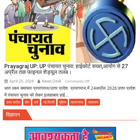
रहा
बीमारियों
को
दावत
Prayagraj UP: UP पंचायत चुनाव: हाईकोर्ट सख्त,आयोग से 27
अप्रैल तक फाइनल शेड्यूल तलब।
April 25, 2026
News Desk
on
Comments Off
धारा लक्ष्य समाचार प्रयागराज/उत्तर प्रदेश प्रयागराज,में 24अप्रैल 2026:उत्तर प्रदेश
Prayagraj
में पंचायत चुनाव को लेकर इलाहाबाद हाई...
UP:
UP
उत्तर प्रदेश
देश
धर्म
नई दिल्ली
पुलिस
प्रयागराज
प्रशासन
पंचायत
विज्ञापन
चुनाव:
हाईकोर्ट
सख्त,आयोग
से