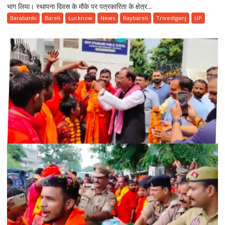
भाग लिया। स्थापना दिवस के मौके पर पत्रकारिता के क्षेत्र...
के
प्रथम
Barabanki
Bareli
Lucknow
News
Raybareli
Trivediganj
UP
स्थापना
दिवस
पर
पत्रकारों
का
सम्मान,
पदाधिकारियों
ने
जताया
आपसी
एकजुटता
का
संकल्प