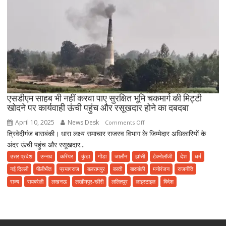
धूमधाम
से
मनाई
गई।
एसडीएम साहब भी नहीं करवा पाए सुरक्षित भूमि चकमार्ग की मिट्टी
खोदने पर कार्यवाही ऊंची पहुंच और रसूखदार होने का दबदबा
April 10, 2025
News Desk
on
Comments Off
त्रिवेदीगंज बाराबंकी। धारा लक्ष्य समाचार राजस्व विभाग के जिम्मेदार अधिकारियों के
एसडीएम
अंदर ऊंची पहुंच और रसूखदार...
साहब
भी
उत्तर प्रदेश
उन्नाव
करियर
कुंडा
गोंडा
जालौन
झांसी
टेक्नोलॉजी
देश
धर्म
नहीं
नई दिल्ली
पीलीभीत
प्रयागराज
बलरामपुर
बस्ती
बाराबंकी
मनोरंजन
राजनीति
करवा
राज्य
रायबरेली
लखनऊ
लखीमपुर-खीरी
ललितपुर
लाइस्टाइल
विदेश
पाए
सुरक्षित
भूमि
चकमार्ग