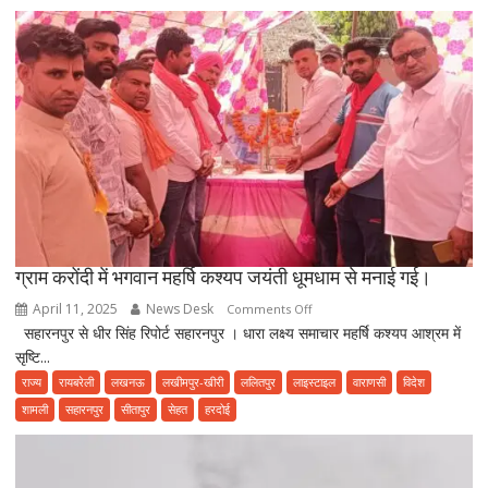
मनरेगा
में
लगा
रही
फ़र्ज़ी
हाजिरी
ग्राम करोंदी में भगवान महर्षि कश्यप जयंती धूमधाम से मनाई गई।
April 11, 2025
News Desk
on
Comments Off
सहारनपुर से धीर सिंह रिपोर्ट सहारनपुर । धारा लक्ष्य समाचार महर्षि कश्यप आश्रम में
ग्राम
सृष्टि...
करोंदी
में
राज्य
रायबरेली
लखनऊ
लखीमपुर-खीरी
ललितपुर
लाइस्टाइल
वाराणसी
विदेश
भगवान
शामली
सहारनपुर
सीतापुर
सेहत
हरदोई
महर्षि
कश्यप
जयंती