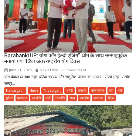
Barabanki UP: योगा फॉर हेल्दी एजिंग” थीम के साथ उत्साहपूर्वक
मनाया गया 12वां अंतरराष्ट्रीय योग दिवस
June 21, 2026
News Desk
on
Comments Off
योग केवल व्यायाम नहीं, बल्कि स्वस्थ और संतुलित जीवन का आधार : राज्य मंत्री सतीश
Barabanki
चन्द्र...
UP:
योगा
Haidargadh
News
Trivediganj
अमेठी
अयोध्या
उत्तर प्रदेश
देश
धर्म
फॉर
पुलिस
प्रशासन
बाराबंकी
मोदी
राजनीति
राज्य
राष्ट्रीय
लखनऊ
विदेश
हेल्दी
एजिंग”
थीम
के
साथ