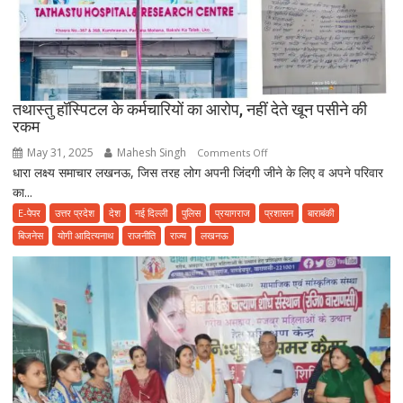
जाए
सावधान,
फूड
प्वाइजनिंग
की
तथास्तु हॉस्पिटल के कर्मचारियों का आरोप, नहीं देते खून पसीने की
शिकायत
रकम
May 31, 2025
Mahesh Singh
on
Comments Off
धारा लक्ष्य समाचार लखनऊ, जिस तरह लोग अपनी जिंदगी जीने के लिए व अपने परिवार
तथास्तु
का...
हॉस्पिटल
के
E-पेपर
उत्तर प्रदेश
देश
नई दिल्ली
पुलिस
प्रयागराज
प्रशासन
बाराबंकी
कर्मचारियों
बिजनेस
योगी आदित्यनाथ
राजनीति
राज्य
लखनऊ
का
आरोप,
नहीं
देते
खून
पसीने
की
रकम