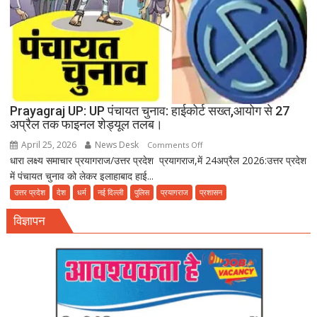
को
दावत
Prayagraj UP: UP पंचायत चुनाव: हाईकोर्ट सख्त,आयोग से 27
अप्रैल तक फाइनल शेड्यूल तलब।
April 25, 2026
News Desk
on
Comments Off
धारा लक्ष्य समाचार प्रयागराज/उत्तर प्रदेश प्रयागराज,में 24अप्रैल 2026:उत्तर प्रदेश
Prayagraj
में पंचायत चुनाव को लेकर इलाहाबाद हाई...
UP:
UP
उत्तर प्रदेश
देश
धर्म
नई दिल्ली
पुलिस
प्रयागराज
प्रशासन
पंचायत
विज्ञापन
चुनाव:
हाईकोर्ट
सख्त,आयोग
से
27
अप्रैल
तक