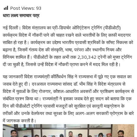
h
a
w
i
e
h
Post Views:
93
a
c
i
n
l
a
धारा लक्ष्य समाचार पत्र
t
e
t
k
e
r
s
b
t
e
g
e
नई दिल्ली। विदेश मंत्रालय का प्री-डिपार्चर ओरिएंटेशन ट्रेनिंग (पीडीओटी)
A
o
e
d
r
कार्यक्रम विदेश में नौकरी पाने की चाहत रखने वाले भारतीयों के लिए काफी मददगार
p
o
r
I
a
साबित हो रहा है। कार्यक्रम का उद्देश्य भारतीय प्रवासी श्रमिकों के सॉफ्ट स्किल्स को
p
k
n
m
बढ़ाना है, जिसमें गंतव्य देश की संस्कृति, भाषा, परंपरा और स्थानीय नियम और
विनियम शामिल हैं। पीडीओटी के तहत अभी तक 2,30,342 ट्रेनी को मुफ्त ट्रेनिंग
दी जा चुकी है, जिससे उन्हें विदेश में नौकरी प्राप्त करने में मदद मिल रही है।
यह जानकारी विदेश राज्यमंत्री कीर्तिवर्धन सिंह ने राज्यसभा में पूछे गए एक सवाल का
जवाब देते हुए दी। दरअसल राज्यसभा सांसद डॉ. भीम सिंह ने विदेश मंत्रालय से
विदेश में युवाओं के लिए रोजगार, कौशल-आधारित अवसरों और प्रशिक्षण कार्यक्रम से
संबंधित प्रश्न किया था। राज्यमंत्री ने इसका जवाब देते हुए सदन को बताया कि एक
दिन की पीडीओटी ट्रेनिंग प्रवासी मजदूरों को सुरक्षित एवं कानूनी माइग्रेशन के
तरीकों और उनके वेलफेयर तथा सुरक्षा के लिए अलग-अलग सरकारी प्रोग्राम के बारे
में जागरूक करती है।