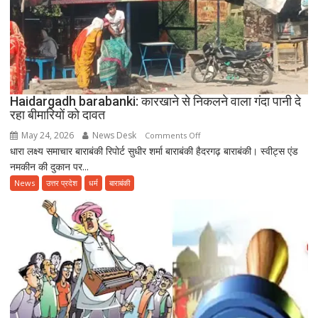
उत्साहपूर्वक
मनाया
गया
12वां
अंतरराष्ट्रीय
योग
दिवस
Haidargadh barabanki: कारखाने से निकलने वाला गंदा पानी दे
रहा बीमारियों को दावत
May 24, 2026
News Desk
on
Comments Off
धारा लक्ष्य समाचार बाराबंकी रिपोर्ट सुधीर शर्मा बाराबंकी हैदरगढ़ बाराबंकी। स्वीट्स एंड
Haidargadh
नमकीन की दुकान पर...
barabanki:
कारखाने
News
उत्तर प्रदेश
धर्म
बाराबंकी
से
निकलने
वाला
गंदा
पानी
दे
रहा
बीमारियों