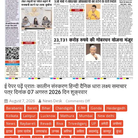
ई पेपर पढ़ें प्रातः कालीन संस्करण हिन्दी दैनिक धारा लक्ष्य समाचार
पत्र दिनांक 07 अगस्त 2026 दिन शुक्रवार
August 7, 2026
News Desk
on
Comments Off
ई
Barabanki
Bareli
Bihar
Chandigdh
E-पेपर
Gonda
Haidargadh
पेपर
Kolkata
Lalitpur
Lucknow
Mathura
Mumbai
New delhi
पढ़ें
News
Raybareli
Revadi
Riva
Trivediganj
UP
अमेठी
अयोध्या
प्रातः
इटावा
उत्तर प्रदेश
उत्तराखंड
उन्नाव
करियर
कविता
काठमांडू
कानपुर
कुंडा
कालीन