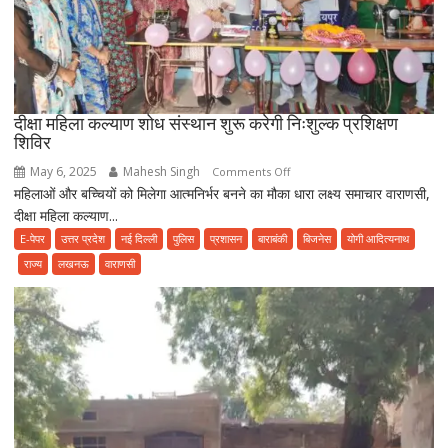
दीक्षा महिला कल्याण शोध संस्थान शुरू करेगी निःशुल्क प्रशिक्षण
शिविर
May 6, 2025
Mahesh Singh
on
Comments Off
महिलाओं और बच्चियों को मिलेगा आत्मनिर्भर बनने का मौका धारा लक्ष्य समाचार वाराणसी,
दीक्षा
दीक्षा महिला कल्याण...
महिला
कल्याण
E-पेपर
उत्तर प्रदेश
नई दिल्ली
पुलिस
प्रशासन
बाराबंकी
बिजनेस
योगी आदित्यनाथ
शोध
राज्य
लखनऊ
वाराणसी
संस्थान
शुरू
करेगी
निःशुल्क
प्रशिक्षण
शिविर