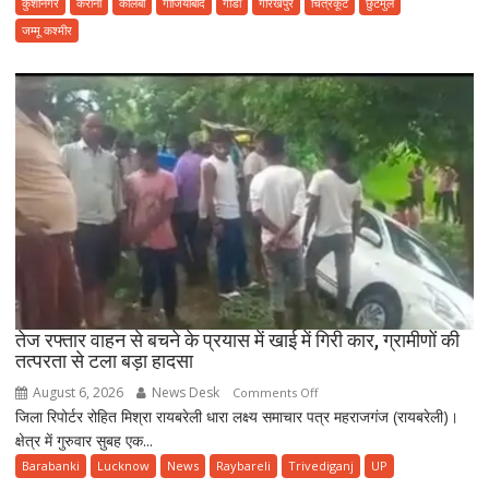
कुशीनगर
कैराना
कोलंबो
गाजियाबाद
गोंडा
गोरखपुर
चित्रकूट
छुटमुल
संस्करण
जम्मू कश्मीर
हिन्दी
दैनिक
धारा
लक्ष्य
समाचार
पत्र
दिनांक
07
अगस्त
2026
दिन
शुक्रवार
तेज रफ्तार वाहन से बचने के प्रयास में खाई में गिरी कार, ग्रामीणों की
तत्परता से टला बड़ा हादसा
August 6, 2026
News Desk
on
Comments Off
जिला रिपोर्टर रोहित मिश्रा रायबरेली धारा लक्ष्य समाचार पत्र महराजगंज (रायबरेली)।
तेज
क्षेत्र में गुरुवार सुबह एक...
रफ्तार
वाहन
Barabanki
Lucknow
News
Raybareli
Trivediganj
UP
से