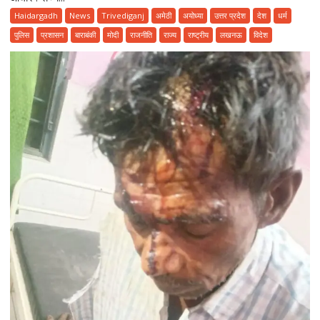
योगा
Haidargadh
News
Trivediganj
अमेठी
अयोध्या
उत्तर प्रदेश
देश
धर्म
फॉर
पुलिस
प्रशासन
बाराबंकी
मोदी
राजनीति
राज्य
राष्ट्रीय
लखनऊ
विदेश
हेल्दी
एजिंग”
थीम
के
साथ
उत्साहपूर्वक
मनाया
गया
12वां
अंतरराष्ट्रीय
योग
दिवस