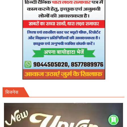
फाइनल
शेड्यूल
तलब।
बिजनेस