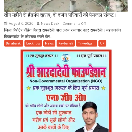
तीन महीने से हैंडपंप ख़राब, दो दर्जन परिवारों को पेयजल संकट।
August 6, 2026
News Desk
on
Comments Off
जिला रिपोर्टर रोहित मिश्रा रायबरेली धारा लक्ष्य समाचार पत्र रायबरेली। महराजगंज
तीन
विकासखंड के कोरचक मजरे कैर...
महीने
से
Barabanki
Lucknow
News
Raybareli
Trivediganj
UP
हैंडपंप
ख़राब,
दो
दर्जन
परिवारों
को
पेयजल
संकट।