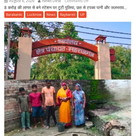
August 6, 2026
News Desk
on
Comments Off
8 करोड़ की लागत से बने स्टेशन पर टूटी पुलिया, छत से टपका पानी और जलभराव...
उद्घाटन
से
Barabanki
Lucknow
News
Raybareli
UP
पहले
ही
बदहाल
हुआ
बछरावां
रेलवे
स्टेशन,
पहली
बारिश
में
खुली
निर्माण
गुणवत्ता
की
पोल