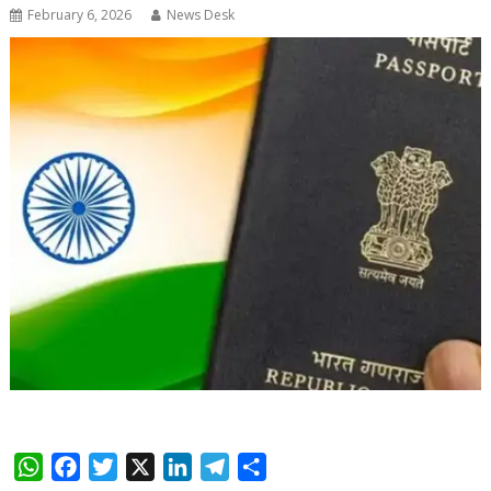
February 6, 2026
News Desk
W
F
T
X
L
T
S