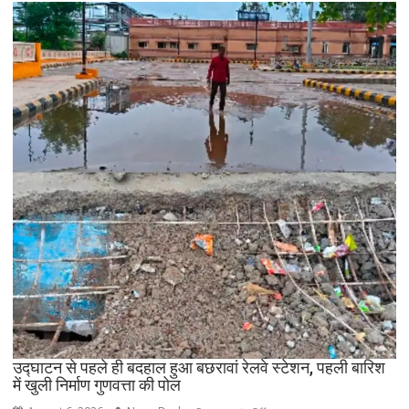
बचने
के
प्रयास
में
खाई
में
गिरी
कार,
ग्रामीणों
की
तत्परता
से
टला
बड़ा
हादसा
उद्घाटन से पहले ही बदहाल हुआ बछरावां रेलवे स्टेशन, पहली बारिश
में खुली निर्माण गुणवत्ता की पोल