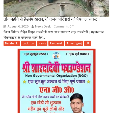
तीन महीने से हैंडपंप ख़राब, दो दर्जन परिवारों को पेयजल संकट।
August 6, 2026
News Desk
on
Comments Off
जिला रिपोर्टर रोहित मिश्रा रायबरेली धारा लक्ष्य समाचार पत्र रायबरेली। महराजगंज
तीन
विकासखंड के कोरचक मजरे कैर...
महीने
से
Barabanki
Lucknow
News
Raybareli
Trivediganj
UP
हैंडपंप
ख़राब,
दो
दर्जन
परिवारों
को
पेयजल
संकट।