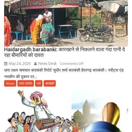
साथ
उत्साहपूर्वक
मनाया
गया
12वां
अंतरराष्ट्रीय
योग
दिवस
Haidargadh barabanki: कारखाने से निकलने वाला गंदा पानी दे
रहा बीमारियों को दावत
May 24, 2026
News Desk
on
Comments Off
धारा लक्ष्य समाचार बाराबंकी रिपोर्ट सुधीर शर्मा बाराबंकी हैदरगढ़ बाराबंकी। स्वीट्स एंड
Haidargadh
नमकीन की दुकान पर...
barabanki:
कारखाने
News
उत्तर प्रदेश
धर्म
बाराबंकी
से
निकलने
वाला
गंदा
पानी
दे
रहा