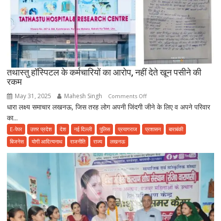
हो
जाए
सावधान,
फूड
प्वाइजनिंग
की
तथास्तु हॉस्पिटल के कर्मचारियों का आरोप, नहीं देते खून पसीने की
शिकायत
रकम
May 31, 2025
Mahesh Singh
on
Comments Off
धारा लक्ष्य समाचार लखनऊ, जिस तरह लोग अपनी जिंदगी जीने के लिए व अपने परिवार
तथास्तु
का...
हॉस्पिटल
के
E-पेपर
उत्तर प्रदेश
देश
नई दिल्ली
पुलिस
प्रयागराज
प्रशासन
बाराबंकी
कर्मचारियों
बिजनेस
योगी आदित्यनाथ
राजनीति
राज्य
लखनऊ
का
आरोप,
नहीं
देते
खून
पसीने
की