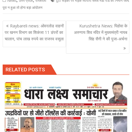
,
,
News
उत्तर प्रदेश
रायबरेली
टूटी सड़कों पर भड़के व्यापारी सब्जी मंडी रोड का निर्माण जल्द
पूरा न हुआ तो होगा बड़ा आंदोलन
Post
Raybareli news: ओवरलोड वाहनों
Kurushetra News: पिहोवा के
navigation
पर खनन विभाग का शिकंजा 11 डंपरों का
अरुणाय शिव मंदिर में मुख्यमंत्री नायब
चालान, पांच लाख रुपये का राजस्व वसूला
सिंह सैनी ने की पूजा-अर्चना
RELATED POSTS