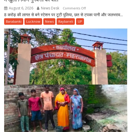
August 6, 2026
News Desk
on
Comments Off
8 करोड़ की लागत से बने स्टेशन पर टूटी पुलिया, छत से टपका पानी और जलभराव...
उद्घाटन
से
Barabanki
Lucknow
News
Raybareli
UP
पहले
ही
बदहाल
हुआ
बछरावां
रेलवे
स्टेशन,
पहली
बारिश
में
खुली
निर्माण
गुणवत्ता
की
पोल