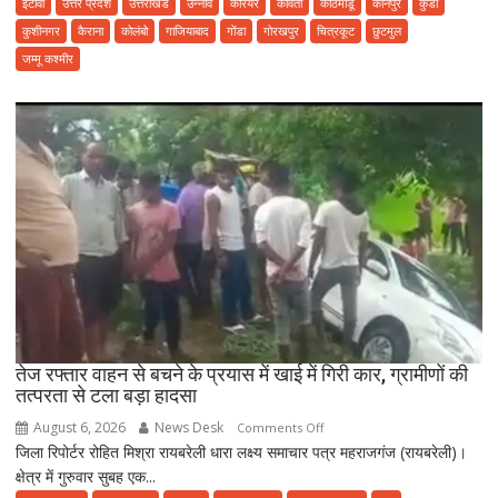
इटावा
उत्तर प्रदेश
उत्तराखंड
उन्नाव
करियर
कविता
काठमांडू
कानपुर
कुंडा
कालीन
कुशीनगर
कैराना
कोलंबो
गाजियाबाद
गोंडा
गोरखपुर
चित्रकूट
छुटमुल
संस्करण
जम्मू कश्मीर
हिन्दी
दैनिक
धारा
लक्ष्य
समाचार
पत्र
दिनांक
07
अगस्त
2026
दिन
शुक्रवार
तेज रफ्तार वाहन से बचने के प्रयास में खाई में गिरी कार, ग्रामीणों की
तत्परता से टला बड़ा हादसा
August 6, 2026
News Desk
on
Comments Off
जिला रिपोर्टर रोहित मिश्रा रायबरेली धारा लक्ष्य समाचार पत्र महराजगंज (रायबरेली)।
तेज
क्षेत्र में गुरुवार सुबह एक...
रफ्तार