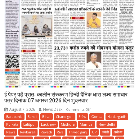
ई पेपर पढ़ें प्रातः कालीन संस्करण हिन्दी दैनिक धारा लक्ष्य समाचार
पत्र दिनांक 07 अगस्त 2026 दिन शुक्रवार
August 7, 2026
News Desk
on
Comments Off
ई
Barabanki
Bareli
Bihar
Chandigdh
E-पेपर
Gonda
Haidargadh
पेपर
Kolkata
Lalitpur
Lucknow
Mathura
Mumbai
New delhi
पढ़ें
News
Raybareli
Revadi
Riva
Trivediganj
UP
अमेठी
अयोध्या
प्रातः