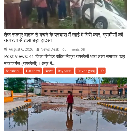
2026
दिन
शुक्रवार
तेज रफ्तार वाहन से बचने के प्रयास में खाई में गिरी कार, ग्रामीणों की
तत्परता से टला बड़ा हादसा
August 6, 2026
News Desk
on
Comments Off
Post Views: 41 जिला रिपोर्टर रोहित मिश्रा रायबरेली धारा लक्ष्य समाचार पत्र
तेज
रफ्तार
महराजगंज (रायबरेली)। क्षेत्र में...
वाहन
Barabanki
Lucknow
News
Raybareli
Trivediganj
UP
से
बचने
के
प्रयास
में
खाई
में
गिरी
कार,