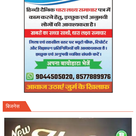
अप्रैल
तक
फाइनल
शेड्यूल
तलब।
बिजनेस