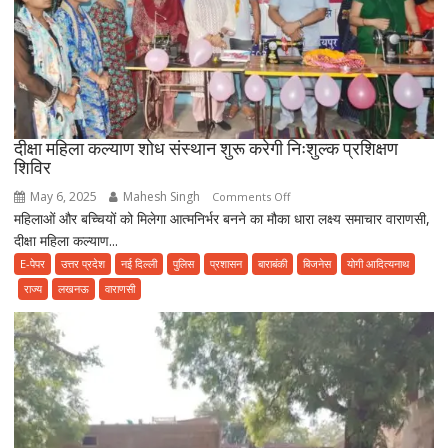
रकम
दीक्षा महिला कल्याण शोध संस्थान शुरू करेगी निःशुल्क प्रशिक्षण
शिविर
May 6, 2025
Mahesh Singh
on
Comments Off
महिलाओं और बच्चियों को मिलेगा आत्मनिर्भर बनने का मौका धारा लक्ष्य समाचार वाराणसी,
दीक्षा
दीक्षा महिला कल्याण...
महिला
कल्याण
E-पेपर
उत्तर प्रदेश
नई दिल्ली
पुलिस
प्रशासन
बाराबंकी
बिजनेस
योगी आदित्यनाथ
शोध
राज्य
लखनऊ
वाराणसी
संस्थान
शुरू
करेगी
निःशुल्क
प्रशिक्षण
शिविर