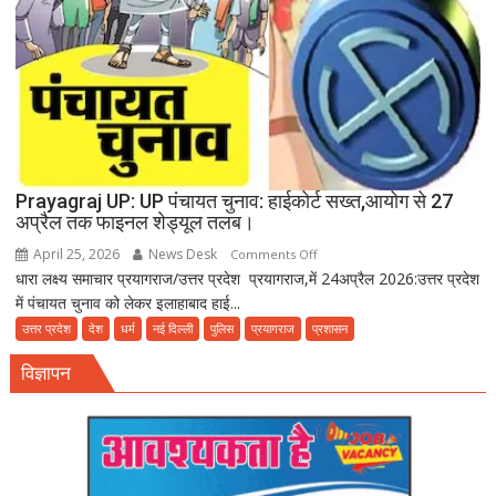
बीमारियों
को
दावत
Prayagraj UP: UP पंचायत चुनाव: हाईकोर्ट सख्त,आयोग से 27
अप्रैल तक फाइनल शेड्यूल तलब।
April 25, 2026
News Desk
on
Comments Off
धारा लक्ष्य समाचार प्रयागराज/उत्तर प्रदेश प्रयागराज,में 24अप्रैल 2026:उत्तर प्रदेश
Prayagraj
में पंचायत चुनाव को लेकर इलाहाबाद हाई...
UP:
UP
उत्तर प्रदेश
देश
धर्म
नई दिल्ली
पुलिस
प्रयागराज
प्रशासन
पंचायत
विज्ञापन
चुनाव:
हाईकोर्ट
सख्त,आयोग
से
27