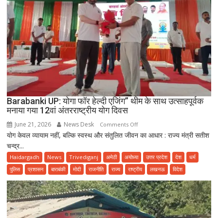
Barabanki UP: योगा फॉर हेल्दी एजिंग” थीम के साथ उत्साहपूर्वक
मनाया गया 12वां अंतरराष्ट्रीय योग दिवस
June 21, 2026
News Desk
on
Comments Off
योग केवल व्यायाम नहीं, बल्कि स्वस्थ और संतुलित जीवन का आधार : राज्य मंत्री सतीश
Barabanki
चन्द्र...
UP:
योगा
Haidargadh
News
Trivediganj
अमेठी
अयोध्या
उत्तर प्रदेश
देश
धर्म
फॉर
पुलिस
प्रशासन
बाराबंकी
मोदी
राजनीति
राज्य
राष्ट्रीय
लखनऊ
विदेश
हेल्दी
एजिंग”
थीम
के