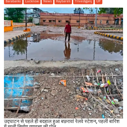
वाहन
Barabanki
Lucknow
News
Raybareli
Trivediganj
UP
से
बचने
के
प्रयास
में
खाई
में
गिरी
कार,
ग्रामीणों
की
तत्परता
से
टला
बड़ा
हादसा
उद्घाटन से पहले ही बदहाल हुआ बछरावां रेलवे स्टेशन, पहली बारिश
में खुली निर्माण गुणवत्ता की पोल