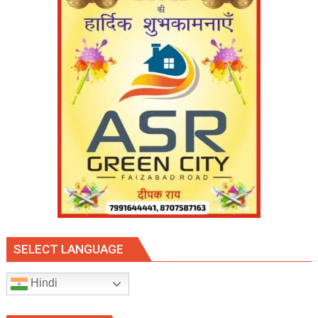
रेलवे
स्टेशन,
पहली
बारिश
में
खुली
निर्माण
गुणवत्ता
की
पोल
SELECT LANGUAGE
Hindi