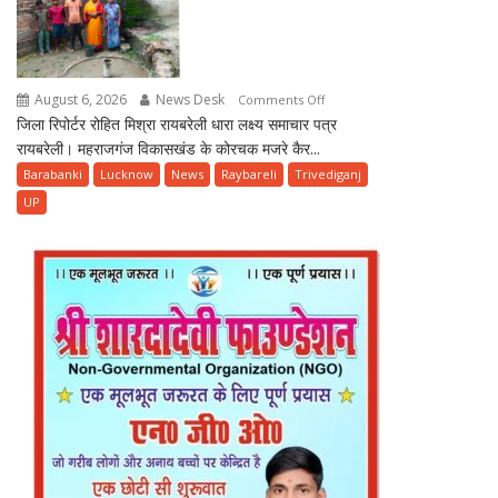
रेलवे
स्टेशन,
पहली
बारिश
August 6, 2026
News Desk
on
Comments Off
में
जिला रिपोर्टर रोहित मिश्रा रायबरेली धारा लक्ष्य समाचार पत्र
तीन
खुली
रायबरेली। महराजगंज विकासखंड के कोरचक मजरे कैर...
महीने
निर्माण
से
Barabanki
Lucknow
News
Raybareli
Trivediganj
गुणवत्ता
हैंडपंप
UP
की
ख़राब,
पोल
दो
दर्जन
परिवारों
को
पेयजल
संकट।