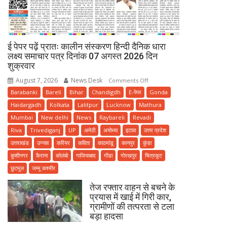
ई पेपर पढ़ें प्रातः कालीन संस्करण हिन्दी दैनिक धारा
लक्ष्य समाचार पत्र दिनांक 07 अगस्त 2026 दिन
शुक्रवार
August 7, 2026
News Desk
on
Comments Off
ई
Barabanki
Bareli
Bihar
Chandigdh
E-पेपर
Gonda
पेपर
Haidargadh
Kolkata
Lalitpur
Lucknow
Mathura
पढ़ें
Mumbai
New delhi
News
Raybareli
Revadi
प्रातः
Riva
Trivediganj
UP
अमेठी
अयोध्या
इटावा
उत्तर प्रदेश
कालीन
उत्तराखंड
उन्नाव
करियर
कविता
काठमांडू
कानपुर
कुंडा
संस्करण
कुशीनगर
कैराना
कोलंबो
गाजियाबाद
गोंडा
गोरखपुर
चित्रकूट
हिन्दी
छुटमुल
जम्मू कश्मीर
दैनिक
धारा
तेज रफ्तार वाहन से बचने के
लक्ष्य
प्रयास में खाई में गिरी कार,
समाचार
ग्रामीणों की तत्परता से टला
पत्र
बड़ा हादसा
दिनांक