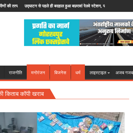
हाल हुआ बछरावां रेलवे स्टेशन, पहली बारिश में खुली निर्माण गुणवत्ता की पोल
तीन महीने से हैंडपंप ख़राब, दो दर्
राजनीति
मनोरंजन
बिजनेस
धर्म
लाइस्टाइल
अजब गजब
 की किताब कॉपी खराब