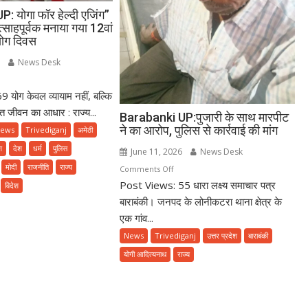
 योगा फॉर हेल्दी एजिंग”
्साहपूर्वक मनाया गया 12वां
 योग दिवस
6
News Desk
n
योग केवल व्यायाम नहीं, बल्कि
rabanki
:
त जीवन का आधार : राज्य...
Barabanki UP:पुजारी के साथ मारपीट
ा
ने का आरोप, पुलिस से कार्रवाई की मांग
ews
Trivediganj
अमेठी
र
श
देश
धर्म
पुलिस
June 11, 2026
News Desk
दी
मोदी
राजनीति
राज्य
on
Comments Off
ंग”
Post Views: 55 धारा लक्ष्य समाचार पत्र
Barabanki
म
विदेश
UP:पुजारी
बाराबंकी। जनपद के लोनीकटरा थाना क्षेत्र के
के
थ
एक गांव...
साथ
साहपूर्वक
News
Trivediganj
उत्तर प्रदेश
बाराबंकी
मारपीट
या
योगी आदित्यनाथ
राज्य
ने
ा
का
ां
आरोप,
रराष्ट्रीय
पुलिस
ग