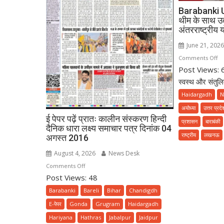
Barabanki UP:
थीम के साथ उत
अंतरराष्ट्रीय
June 21, 202
o
Comments Off
Post Views: 69 
Ba
UP
स्वस्थ और संतुलि
योग
Haidargadh
N
फॉ
अयोध्या
उत्तर प्रदे
हेल्
ई पेपर पढ़ें प्रातः कालीन संस्करण हिन्दी
प्रशासन
बाराबंकी
एजि
दैनिक धारा लक्ष्य समाचार पत्र दिनांक 04
थी
राष्ट्रीय
लखनऊ
अगस्त 2016
के
August 4, 2026
News Desk
सा
on
Comments Off
उत्
Post Views: 48
ई
मना
पेपर
गय
Barabanki
Bareli
Bihar
Chandigdh
पढ़ें
12व
E-पेपर
Gonda
Grugram
Haidargadh
प्रातः
अंत
Hariyana
Hathras
Jabalpur
Jaidpur
कालीन
यो