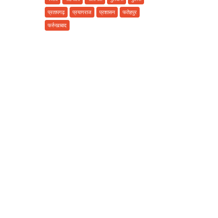
प्रतापगढ़
प्रयागराज
प्रशासन
फतेहपुर
फर्रुखाबाद