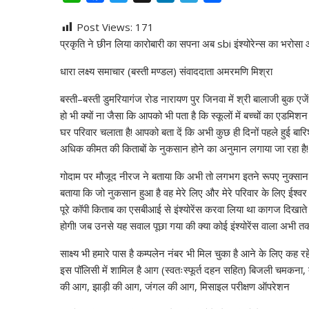
h
a
w
i
e
h
Post Views:
171
a
c
i
n
l
a
प्रकृति ने छीन लिया कारोबारी का सपना अब sbi इंश्योरेन्स का भरोसा 
t
e
t
k
e
r
s
b
t
e
g
e
धारा लक्ष्य समाचार (बस्ती मण्डल) संवाददाता अमरमणि मिश्रा
A
o
e
d
r
बस्ती–बस्ती डुमरियागंज रोड नारायण पुर जिनवा में श्री बालाजी बुक एजें
p
o
r
I
a
हो भी क्यों ना जैसा कि आपको भी पता है कि स्कूलों में बच्चों का एडमि
p
k
n
m
घर परिवार चलाता है! आपको बता दें कि अभी कुछ ही दिनों पहले हुई बार
अधिक कीमत की किताबों के नुकसान होने का अनुमान लगाया जा रहा है!
गोदाम पर मौजूद नीरज ने बताया कि अभी तो लगभग इतने रूपए नुक्सान
बताया कि जो नुकसान हुआ है वह मेरे लिए और मेरे परिवार के लिए ईश्वर का 
पूरे कॉपी किताब का एसबीआई से इंश्योरेंस करवा लिया था कागज दिखाते हुए
होगी! जब उनसे यह सवाल पूछा गया की क्या कोई इंश्योरेंस वाला अभी 
साक्ष्य भी हमारे पास है कम्पलेन नंबर भी मिल चुका है आने के लिए कह र
इस पॉलिसी में शामिल है आग (स्वतःस्फूर्त दहन सहित) बिजली चमकना,
की आग, झाड़ी की आग, जंगल की आग, मिसाइल परीक्षण ऑपरेशन