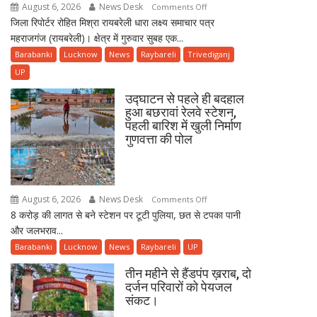
August 6, 2026
News Desk
on
Comments Off
07
जिला रिपोर्टर रोहित मिश्रा रायबरेली धारा लक्ष्य समाचार पत्र
तेज
अगस्त
महराजगंज (रायबरेली)। क्षेत्र में गुरुवार सुबह एक...
रफ्तार
2026
वाहन
Barabanki
Lucknow
News
Raybareli
Trivediganj
दिन
से
UP
शुक्रवार
बचने
उद्घाटन से पहले ही बदहाल
के
हुआ बछरावां रेलवे स्टेशन,
प्रयास
पहली बारिश में खुली निर्माण
में
गुणवत्ता की पोल
खाई
में
गिरी
कार,
August 6, 2026
News Desk
on
Comments Off
ग्रामीणों
8 करोड़ की लागत से बने स्टेशन पर टूटी पुलिया, छत से टपका पानी
उद्घाटन
की
और जलभराव...
से
तत्परता
पहले
Barabanki
Lucknow
News
Raybareli
UP
से
ही
टला
तीन महीने से हैंडपंप ख़राब, दो
बदहाल
दर्जन परिवारों को पेयजल
बड़ा
हुआ
संकट।
हादसा
बछरावां