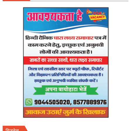
हाईकोर्ट
सख्त,आयोग
से
27
अप्रैल
तक
फाइनल
शेड्यूल
तलब।
बिजनेस