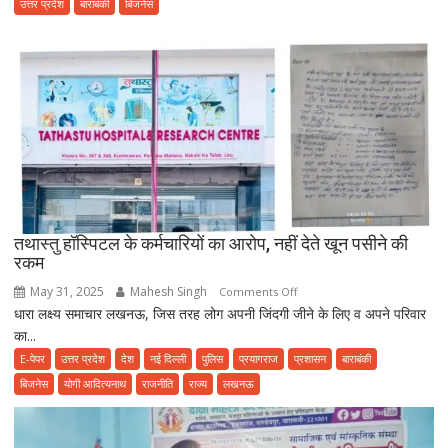
में
उत्तर प्रदेश
बाराबंकी
बिजनेस
भोजन
करने
से
पहले
हो
जाए
सावधान,
फूड
प्वाइजनिंग
की
तथास्तु हॉस्पिटल के कर्मचारियों का आरोप, नहीं देते खून पसीने की
शिकायत
रकम
May 31, 2025
Mahesh Singh
on
Comments Off
धारा लक्ष्य समाचार लखनऊ, जिस तरह लोग अपनी जिंदगी जीने के लिए व अपने परिवार
तथास्तु
का...
हॉस्पिटल
के
E-पेपर
उत्तर प्रदेश
देश
नई दिल्ली
पुलिस
प्रयागराज
प्रशासन
बाराबंकी
कर्मचारियों
बिजनेस
योगी आदित्यनाथ
राजनीति
राज्य
लखनऊ
का
आरोप,
नहीं