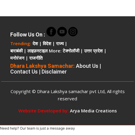
सुरक्षित
भूमि
चकमार्ग
की
मिट्टी
Follow Us On
:
खोदने
Trending:
देश
|
विदेश
|
राज्य
|
पर
बाराबंकी
|
लाइफ़स्टाइल
More:
टेक्नोलॉजी
|
उत्तर प्रदेश
|
कार्यवाही
मनोरंजन
|
राजनीति
ऊंची
पहुंच
Dhara Lakshya Samachar:
About Us
|
Contact Us
|
Disclaimer
और
रसूखदार
होने
Copyright © Dhara Lakshya samachar pvt Ltd, All rights
का
दबदबा
reserved
Website Developed by:
Arya Media Creations
Need help? Our team is just a message away