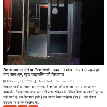
Barabanki Uttar Pradesh: उपवन में भोजन करने से पहले हो
जाए सावधान, फूड प्वाइजनिंग की शिकायत
February 17, 2026
News Desk
on
Comments Off
मिलावट खोरों से परेशान आम जनता, विभाग कब करेगा करवाई धारा लक्ष्य समाचार
Barabanki
बाराबंकी। मिलावटखोर आज कल सभी जगह सक्रिय है, लेकिन विभाग के कान में जू तक
Uttar
नहीं रेंगती है, जब शिकायत होती है तब जाकर विभाग सक्रिय होता है। वही सोशल
Pradesh:
साइट्स पर उपवन रेस्टोरेंट के...
उपवन