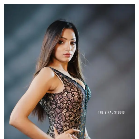
प्रदेश
सचिव
की
कार
पर
अज्ञात
लोगों
ने
हमला
कर
कार