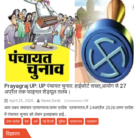
गंदा
पानी
दे
रहा
बीमारियों
को
दावत
Prayagraj UP: UP पंचायत चुनाव: हाईकोर्ट सख्त,आयोग से 27
अप्रैल तक फाइनल शेड्यूल तलब।
April 25, 2026
News Desk
on
Comments Off
धारा लक्ष्य समाचार प्रयागराज/उत्तर प्रदेश प्रयागराज,में 24अप्रैल 2026:उत्तर प्रदेश
Prayagraj
में पंचायत चुनाव को लेकर इलाहाबाद हाई...
UP:
UP
उत्तर प्रदेश
देश
धर्म
नई दिल्ली
पुलिस
प्रयागराज
प्रशासन
पंचायत
विज्ञापन
चुनाव: