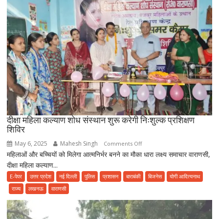
देते
खून
पसीने
की
रकम
दीक्षा महिला कल्याण शोध संस्थान शुरू करेगी निःशुल्क प्रशिक्षण
शिविर
May 6, 2025
Mahesh Singh
on
Comments Off
महिलाओं और बच्चियों को मिलेगा आत्मनिर्भर बनने का मौका धारा लक्ष्य समाचार वाराणसी,
दीक्षा
दीक्षा महिला कल्याण...
महिला
कल्याण
E-पेपर
उत्तर प्रदेश
नई दिल्ली
पुलिस
प्रशासन
बाराबंकी
बिजनेस
योगी आदित्यनाथ
शोध
राज्य
लखनऊ
वाराणसी
संस्थान
शुरू
करेगी