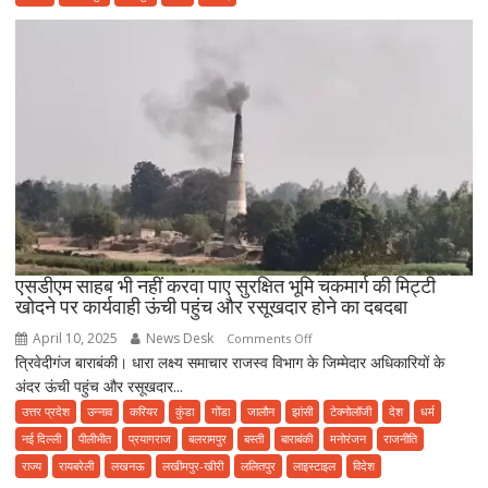
महर्षि
कश्यप
जयंती
धूमधाम
से
मनाई
गई।
एसडीएम साहब भी नहीं करवा पाए सुरक्षित भूमि चकमार्ग की मिट्टी
खोदने पर कार्यवाही ऊंची पहुंच और रसूखदार होने का दबदबा
April 10, 2025
News Desk
on
Comments Off
त्रिवेदीगंज बाराबंकी। धारा लक्ष्य समाचार राजस्व विभाग के जिम्मेदार अधिकारियों के
एसडीएम
अंदर ऊंची पहुंच और रसूखदार...
साहब
भी
उत्तर प्रदेश
उन्नाव
करियर
कुंडा
गोंडा
जालौन
झांसी
टेक्नोलॉजी
देश
धर्म
नहीं
नई दिल्ली
पीलीभीत
प्रयागराज
बलरामपुर
बस्ती
बाराबंकी
मनोरंजन
राजनीति
करवा
राज्य
रायबरेली
लखनऊ
लखीमपुर-खीरी
ललितपुर
लाइस्टाइल
विदेश
पाए