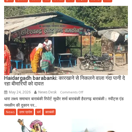
हेल्दी
एजिंग”
थीम
के
साथ
उत्साहपूर्वक
मनाया
गया
12वां
अंतरराष्ट्रीय
योग
दिवस
Haidargadh barabanki: कारखाने से निकलने वाला गंदा पानी दे
रहा बीमारियों को दावत
May 24, 2026
News Desk
on
Comments Off
धारा लक्ष्य समाचार बाराबंकी रिपोर्ट सुधीर शर्मा बाराबंकी हैदरगढ़ बाराबंकी। स्वीट्स एंड
Haidargadh
नमकीन की दुकान पर...
barabanki:
कारखाने
News
उत्तर प्रदेश
धर्म
बाराबंकी
से
निकलने
वाला