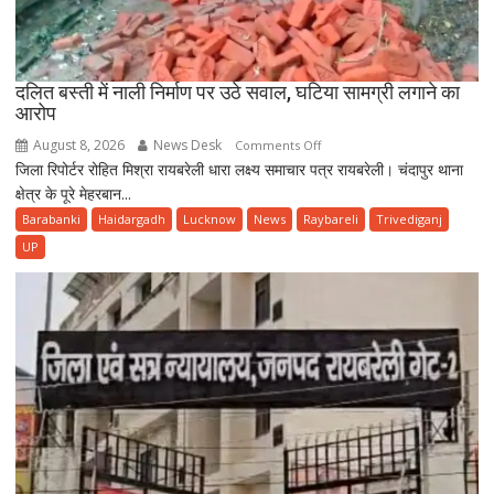
दलित बस्ती में नाली निर्माण पर उठे सवाल, घटिया सामग्री लगाने का
आरोप
August 8, 2026
News Desk
on
Comments Off
जिला रिपोर्टर रोहित मिश्रा रायबरेली धारा लक्ष्य समाचार पत्र रायबरेली। चंदापुर थाना
दलित
क्षेत्र के पूरे मेहरबान...
बस्ती
में
Barabanki
Haidargadh
Lucknow
News
Raybareli
Trivediganj
नाली
UP
निर्माण
पर
उठे
सवाल,
घटिया
सामग्री
लगाने
का
आरोप