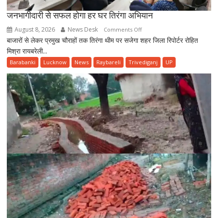
जनभागीदारी से सफल होगा हर घर तिरंगा अभियान
August 8, 2026
News Desk
on
Comments Off
बाजारों से लेकर प्रमुख चौराहों तक तिरंगा थीम पर सजेगा शहर जिला रिपोर्टर रोहित
जनभागीदारी
मिश्रा रायबरेली...
से
सफल
Barabanki
Lucknow
News
Raybareli
Trivediganj
UP
होगा
हर
घर
तिरंगा
अभियान