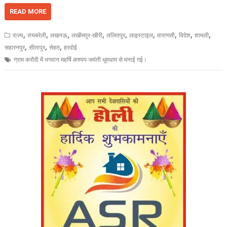
READ MORE
,
,
,
,
,
,
,
,
,
राज्य
रायबरेली
लखनऊ
लखीमपुर-खीरी
ललितपुर
लाइस्टाइल
वाराणसी
विदेश
शामली
,
,
,
सहारनपुर
सीतापुर
सेहत
हरदोई
ग्राम करोंदी में भगवान महर्षि कश्यप जयंती धूमधाम से मनाई गई।