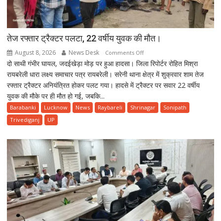
तेज रफ्तार ट्रैक्टर पलटा, 22 वर्षीय युवक की मौत।
August 8, 2026
News Desk
on
Comments Off
दो साथी गंभीर घायल, जदईखेड़ा मोड़ पर हुआ हादसा। जिला रिपोर्टर रोहित मिश्रा
तेज
रायबरेली धारा लक्ष्य समाचार पत्र रायबरेली। सरेनी थाना क्षेत्र में शुक्रवार शाम तेज
रफ्तार
रफ्तार ट्रैक्टर अनियंत्रित होकर पलट गया। हादसे में ट्रैक्टर पर सवार 22 वर्षीय
ट्रैक्टर
युवक की मौके पर ही मौत हो गई, जबकि...
पलटा,
22
Barabanki
Lucknow
News
Raybareli
Shrinagar
Sonipath
वर्षीय
Trivediganj
UP
युवक
की
मौत।