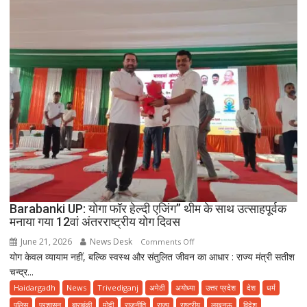
Barabanki UP: योगा फॉर हेल्दी एजिंग” थीम के साथ उत्साहपूर्वक
मनाया गया 12वां अंतरराष्ट्रीय योग दिवस
June 21, 2026
News Desk
on
Comments Off
योग केवल व्यायाम नहीं, बल्कि स्वस्थ और संतुलित जीवन का आधार : राज्य मंत्री सतीश
Barabanki
चन्द्र...
UP:
योगा
Haidargadh
News
Trivediganj
अमेठी
अयोध्या
उत्तर प्रदेश
देश
धर्म
फॉर
पुलिस
प्रशासन
बाराबंकी
मोदी
राजनीति
राज्य
राष्ट्रीय
लखनऊ
विदेश