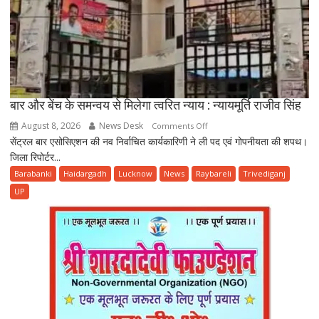
बार और बेंच के समन्वय से मिलेगा त्वरित न्याय : न्यायमूर्ति राजीव सिंह
August 8, 2026
News Desk
on
Comments Off
सेंट्रल बार एसोसिएशन की नव निर्वाचित कार्यकारिणी ने ली पद एवं गोपनीयता की शपथ।
बार
जिला रिपोर्टर...
और
बेंच
Barabanki
Haidargadh
Lucknow
News
Raybareli
Trivediganj
के
UP
समन्वय
से
मिलेगा
त्वरित
न्याय
:
न्यायमूर्ति
राजीव