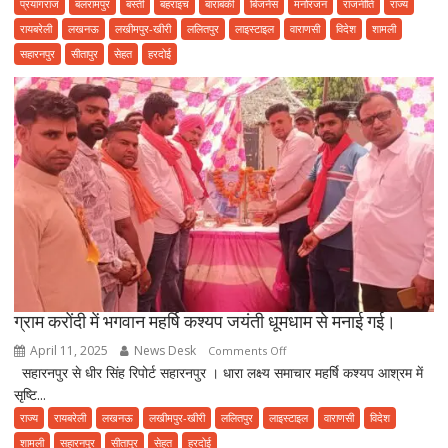
प्रयागराज
बलरामपुर
बस्ती
बहराइच
बाराबंकी
बिजनेस
मनोरंजन
राजनीति
राज्य
मेट
रायबरेली
लखनऊ
लखीमपुर-खीरी
ललितपुर
लाइस्टाइल
वाराणसी
विदेश
शामली
ज्योति
सहारनपुर
सीतापुर
सेहत
हरदोई
देवी
मनरेगा
में
लगा
रही
फ़र्ज़ी
हाजिरी
ग्राम करोंदी में भगवान महर्षि कश्यप जयंती धूमधाम से मनाई गई।
April 11, 2025
News Desk
on
Comments Off
सहारनपुर से धीर सिंह रिपोर्ट सहारनपुर । धारा लक्ष्य समाचार महर्षि कश्यप आश्रम में
ग्राम
सृष्टि...
करोंदी
में
राज्य
रायबरेली
लखनऊ
लखीमपुर-खीरी
ललितपुर
लाइस्टाइल
वाराणसी
विदेश
भगवान
शामली
सहारनपुर
सीतापुर
सेहत
हरदोई