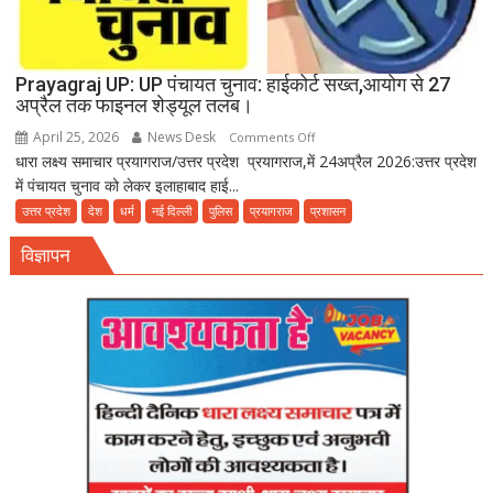
Prayagraj UP: UP पंचायत चुनाव: हाईकोर्ट सख्त,आयोग से 27
अप्रैल तक फाइनल शेड्यूल तलब।
April 25, 2026
News Desk
on
Comments Off
धारा लक्ष्य समाचार प्रयागराज/उत्तर प्रदेश प्रयागराज,में 24अप्रैल 2026:उत्तर प्रदेश
Prayagraj
में पंचायत चुनाव को लेकर इलाहाबाद हाई...
UP:
UP
उत्तर प्रदेश
देश
धर्म
नई दिल्ली
पुलिस
प्रयागराज
प्रशासन
पंचायत
विज्ञापन
चुनाव:
हाईकोर्ट
सख्त,आयोग
से
27
अप्रैल
तक
फाइनल
शेड्यूल
तलब।