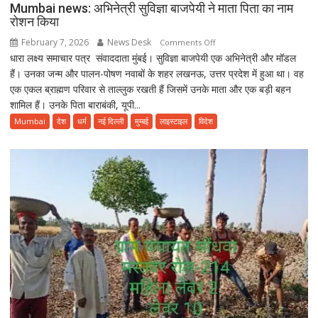
Mumbai news: अभिनेत्री सुविज्ञा बाजपेयी ने माता पिता का नाम
रोशन किया
February 7, 2026
News Desk
on
Comments Off
धारा लक्ष्य समाचार पत्र संवाददाता मुंबई। सुविज्ञा बाजपेयी एक अभिनेत्री और मॉडल
Mumbai
हैं। उनका जन्म और पालन-पोषण नवाबों के शहर लखनऊ, उत्तर प्रदेश में हुआ था। वह
news:
एक एकल ब्राह्मण परिवार से ताल्लुक रखती हैं जिसमें उनके माता और एक बड़ी बहन
अभिनेत्री
शामिल हैं। उनके पिता बाराबंकी, यूपी...
सुविज्ञा
बाजपेयी
Mumbai
देश
धर्म
नई दिल्ली
मुम्बई
लाइस्टाइल
विदेश
ने
माता
पिता
का
नाम
रोशन
किया