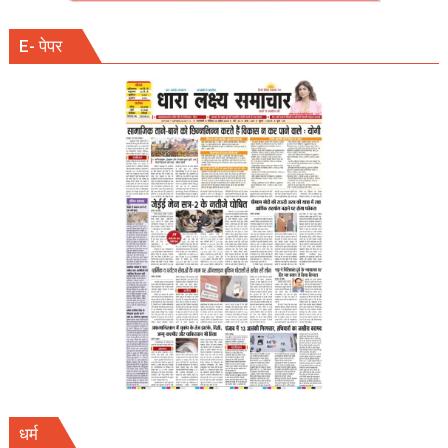
E- पेपर
धर्म