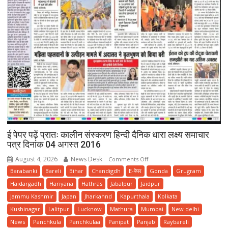
ई पेपर पढ़ें प्रातः कालीन संस्करण हिन्दी दैनिक धारा लक्ष्य समाचार
पत्र दिनांक 04 अगस्त 2016
August 4, 2026
News Desk
on
Comments Off
ई
Barabanki
Bareli
Bihar
Chandigdh
E-पेपर
Gonda
Grugram
पेपर
Haidargadh
Hariyana
Hathras
Jabalpur
Jaidpur
पढ़ें
Jammu Kashmir
Japan
Jharkahnd
Kapurthala
Kolkata
प्रातः
Kushinagar
Lalitpur
Lucknow
Mathura
Mumbai
New delhi
कालीन
News
Panchkula
Panchkulaa
Panipat
Panjab
Raybareli
संस्करण