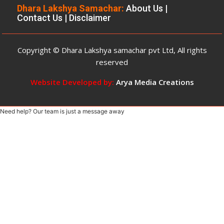
पहुंच
Dhara Lakshya Samachar:
About Us
|
Contact Us
|
Disclaimer
और
रसूखदार
होने
Copyright © Dhara Lakshya samachar pvt Ltd, All rights
का
दबदबा
reserved
Website Developed by:
Arya Media Creations
Need help? Our team is just a message away