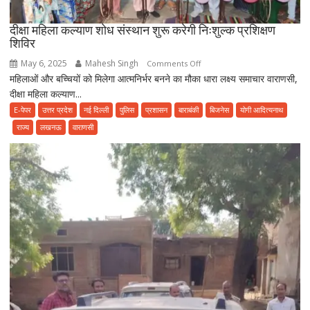
दीक्षा महिला कल्याण शोध संस्थान शुरू करेगी निःशुल्क प्रशिक्षण
शिविर
May 6, 2025
Mahesh Singh
on
Comments Off
महिलाओं और बच्चियों को मिलेगा आत्मनिर्भर बनने का मौका धारा लक्ष्य समाचार वाराणसी,
दीक्षा
दीक्षा महिला कल्याण...
महिला
कल्याण
E-पेपर
उत्तर प्रदेश
नई दिल्ली
पुलिस
प्रशासन
बाराबंकी
बिजनेस
योगी आदित्यनाथ
शोध
राज्य
लखनऊ
वाराणसी
संस्थान
शुरू
करेगी
निःशुल्क
प्रशिक्षण
शिविर