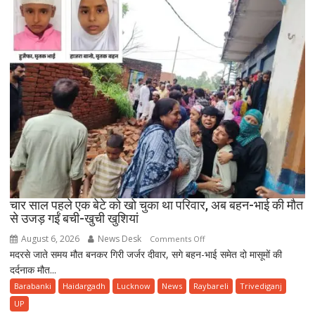
सिपाही
की
बहादुरी
से
टला
बड़ा
हादसा,
सीसीटीवी
में
कैद
हुई
घटना
चार साल पहले एक बेटे को खो चुका था परिवार, अब बहन-भाई की मौत
से उजड़ गईं बची-खुची खुशियां
August 6, 2026
News Desk
on
Comments Off
मदरसे जाते समय मौत बनकर गिरी जर्जर दीवार, सगे बहन-भाई समेत दो मासूमों की
चार
दर्दनाक मौत...
साल
पहले
Barabanki
Haidargadh
Lucknow
News
Raybareli
Trivediganj
एक
UP