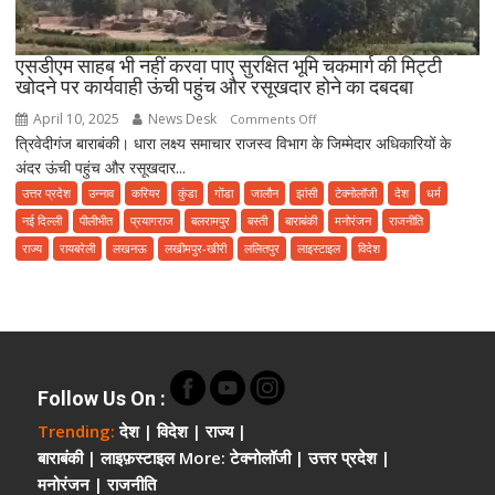
एसडीएम साहब भी नहीं करवा पाए सुरक्षित भूमि चकमार्ग की मिट्टी
खोदने पर कार्यवाही ऊंची पहुंच और रसूखदार होने का दबदबा
April 10, 2025
News Desk
on
Comments Off
त्रिवेदीगंज बाराबंकी। धारा लक्ष्य समाचार राजस्व विभाग के जिम्मेदार अधिकारियों के
एसडीएम
अंदर ऊंची पहुंच और रसूखदार...
साहब
भी
उत्तर प्रदेश
उन्नाव
करियर
कुंडा
गोंडा
जालौन
झांसी
टेक्नोलॉजी
देश
धर्म
नहीं
नई दिल्ली
पीलीभीत
प्रयागराज
बलरामपुर
बस्ती
बाराबंकी
मनोरंजन
राजनीति
करवा
राज्य
रायबरेली
लखनऊ
लखीमपुर-खीरी
ललितपुर
लाइस्टाइल
विदेश
पाए
सुरक्षित
भूमि
चकमार्ग
की
मिट्टी
Follow Us On
:
खोदने
Trending:
देश
|
विदेश
|
राज्य
|
पर
बाराबंकी
|
लाइफ़स्टाइल
More:
टेक्नोलॉजी
|
उत्तर प्रदेश
|
कार्यवाही
मनोरंजन
|
राजनीति
ऊंची