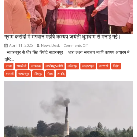
ग्राम करोंदी में भगवान महर्षि कश्यप जयंती धूमधाम से मनाई गई।
April 11, 2025
News Desk
on
Comments Off
सहारनपुर से धीर सिंह रिपोर्ट सहारनपुर । धारा लक्ष्य समाचार महर्षि कश्यप आश्रम में
ग्राम
सृष्टि...
करोंदी
में
राज्य
रायबरेली
लखनऊ
लखीमपुर-खीरी
ललितपुर
लाइस्टाइल
वाराणसी
विदेश
भगवान
शामली
सहारनपुर
सीतापुर
सेहत
हरदोई
महर्षि
कश्यप
जयंती
धूमधाम
से
मनाई
गई।