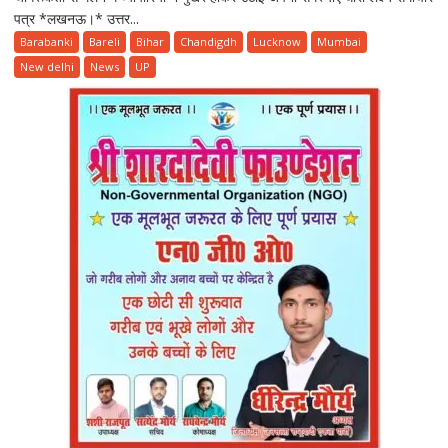
पत्र *लखनऊ।* उत्तर...
भी
कीमत
Barabanki
Bareli
Bihar
Chandigdh
Lucknow
Mumbai
पर
New delhi
News
UP
व्यापारियों
का
उत्पीड़न
बर्दाश्त
नहीं
किया
जाएगा
:संजय
गुप्ता