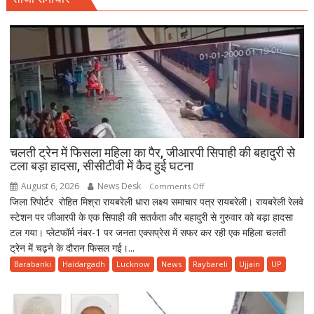
चलती ट्रेन में फिसला महिला का पैर, जीआरपी सिपाही की बहादुरी से
टला बड़ा हादसा, सीसीटीवी में कैद हुई घटना
August 6, 2026
News Desk
on
Comments Off
जिला रिपोर्टर रोहित मिश्रा रायबरेली धारा लक्ष्य समाचार पत्र रायबरेली। रायबरेली रेलवे
चलती
स्टेशन पर जीआरपी के एक सिपाही की सतर्कता और बहादुरी से गुरुवार को बड़ा हादसा
ट्रेन
टल गया। प्लेटफॉर्म नंबर-1 पर जनता एक्सप्रेस में सफर कर रही एक महिला चलती
में
ट्रेन में चढ़ने के दौरान फिसल गई।...
फिसला
महिला
Barabanki
Haidargadh
Lucknow
News
Raybareli
Ujjain
UP
का
पैर,
जीआरपी