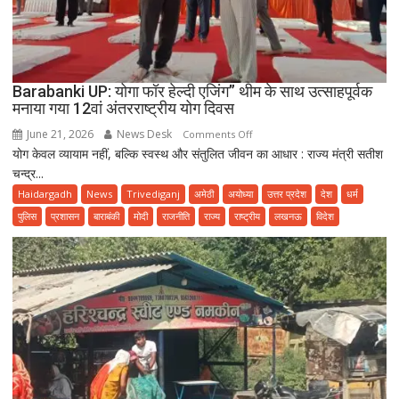
Barabanki UP: योगा फॉर हेल्दी एजिंग” थीम के साथ उत्साहपूर्वक
मनाया गया 12वां अंतरराष्ट्रीय योग दिवस
June 21, 2026
News Desk
on
Comments Off
योग केवल व्यायाम नहीं, बल्कि स्वस्थ और संतुलित जीवन का आधार : राज्य मंत्री सतीश
Barabanki
चन्द्र...
UP:
योगा
Haidargadh
News
Trivediganj
अमेठी
अयोध्या
उत्तर प्रदेश
देश
धर्म
फॉर
पुलिस
प्रशासन
बाराबंकी
मोदी
राजनीति
राज्य
राष्ट्रीय
लखनऊ
विदेश
हेल्दी
एजिंग”
थीम
के
साथ
उत्साहपूर्वक
मनाया
गया
12वां