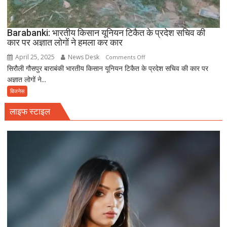
Barabanki: भारतीय किसान यूनियन टिकैत के प्रदेश सचिव की
कार पर अज्ञात लोगों ने हमला कर कार
April 25, 2025
News Desk
on
Comments Off
सिरौली गौसपुर बाराबंकी भारतीय किसान यूनियन टिकैत के प्रदेश सचिव की कार पर
Barabanki:
अज्ञात लोगों ने...
भारतीय
किसान
बिजनेस
यूनियन
लाइफ स्टाइल
टिकैत
के
प्रदेश
सचिव
की
कार
पर
अज्ञात
लोगों
ने
हमला