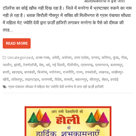
आलाधिकारियों में इस जीरो
टॉलरेंस का कोई खौफ नही दिख रहा है। जिले में मनरेगा में भ्रष्टाचार रुकने का नाम
नही ले रहा है। ब्लाक सिरौली गौसपुर में सचिव की मिलीभगत से ग्राम पंचायत सोंधवा
में महिला मेट ज्योति देवी द्वारा फ़र्ज़ी हाजिरी लगाकर मनरेगा के पैसे को दीमक की
तरह…
READ MORE
,
,
,
,
,
,
,
,
,
Uncategorized
अजब गजब
अमेठी
अयोध्या
उत्तर प्रदेश
उन्नाव
करियर
कुंडा
गोंडा
,
,
,
,
,
,
,
,
,
,
जालौन
झांसी
टेक्नोलॉजी
देश
धर्म
नई दिल्ली
पीलीभीत
प्रतापगढ़
प्रयागराज
बलरामपुर
,
,
,
,
,
,
,
,
,
बस्ती
बहराइच
बाराबंकी
बिजनेस
मनोरंजन
राजनीति
राज्य
रायबरेली
लखनऊ
लखीमपुर-
,
,
,
,
,
,
,
,
,
खीरी
ललितपुर
लाइस्टाइल
वाराणसी
विदेश
शामली
सहारनपुर
सीतापुर
सेहत
हरदोई
ग्राम पंचायत सोंधवा में महिला मेट ज्योति देवी मनरेगा में लगा रही फ़र्ज़ी हाजिरी