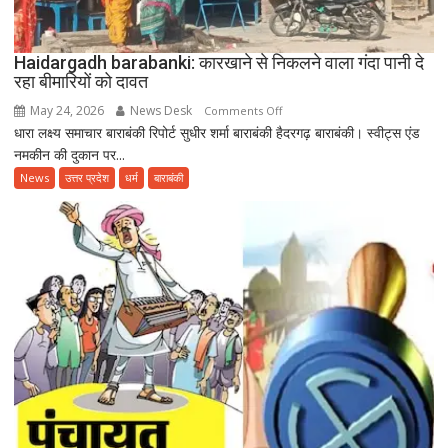
अंतरराष्ट्रीय
योग
दिवस
Haidargadh barabanki: कारखाने से निकलने वाला गंदा पानी दे
रहा बीमारियों को दावत
May 24, 2026
News Desk
on
Comments Off
धारा लक्ष्य समाचार बाराबंकी रिपोर्ट सुधीर शर्मा बाराबंकी हैदरगढ़ बाराबंकी। स्वीट्स एंड
Haidargadh
नमकीन की दुकान पर...
barabanki:
कारखाने
News
उत्तर प्रदेश
धर्म
बाराबंकी
से
निकलने
वाला
गंदा
पानी
दे
रहा
बीमारियों
को
दावत