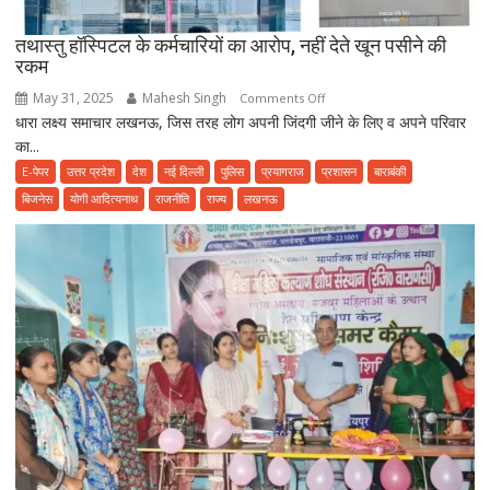
की
तथास्तु हॉस्पिटल के कर्मचारियों का आरोप, नहीं देते खून पसीने की
शिकायत
रकम
May 31, 2025
Mahesh Singh
on
Comments Off
धारा लक्ष्य समाचार लखनऊ, जिस तरह लोग अपनी जिंदगी जीने के लिए व अपने परिवार
तथास्तु
का...
हॉस्पिटल
के
E-पेपर
उत्तर प्रदेश
देश
नई दिल्ली
पुलिस
प्रयागराज
प्रशासन
बाराबंकी
कर्मचारियों
बिजनेस
योगी आदित्यनाथ
राजनीति
राज्य
लखनऊ
का
आरोप,
नहीं
देते
खून
पसीने
की
रकम