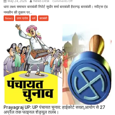
May 24, 2026
News Desk
on
Comments Off
धारा लक्ष्य समाचार बाराबंकी रिपोर्ट सुधीर शर्मा बाराबंकी हैदरगढ़ बाराबंकी। स्वीट्स एंड
Haidargadh
नमकीन की दुकान पर...
barabanki:
कारखाने
News
उत्तर प्रदेश
धर्म
बाराबंकी
से
निकलने
वाला
गंदा
पानी
दे
रहा
बीमारियों
को
दावत
Prayagraj UP: UP पंचायत चुनाव: हाईकोर्ट सख्त,आयोग से 27
अप्रैल तक फाइनल शेड्यूल तलब।