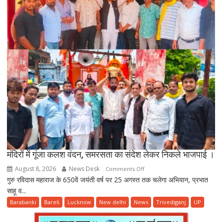
उपभोक्ताओं
को
मिलेगी
राहत
मंदिरों में गूंजा कलश वंदन, समरसता का संदेश लेकर निकले भाजपाई ।
August 8, 2026
News Desk
on
Comments Off
गुरु रविदास महाराज के 650वें जयंती वर्ष पर 25 अगस्त तक चलेगा अभियान, प्रभात
मंदिरों
साहू व...
में
गूंजा
Barabanki
Bareli
Lucknow
New delhi
News
Trivediganj
UP
कलश