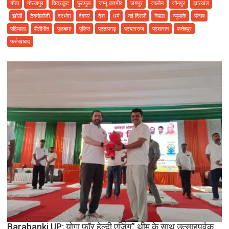
गोंडा
गोरखपुर
चित्रकूट
छुटमुल
जम्मू कश्मीर
जयपुर
जालौन
जौनपुर
झारखंड
पत्र
झांसी
टेक्नोलॉजी
दरभंगा
देवघर
देश
धर्म
नई दिल्ली
नेपाल
न्यूयार्क
पंजाब
दिनांक
पटियाला
पीलीभीत
पुलबामा
पुलिस
प्रतापगढ़
प्रयागराज
प्रशासन
फतेहपुर
04
फर्रुखाबाद
अगस्त
2016
Barabanki UP: योगा फॉर हेल्दी एजिंग” थीम के साथ उत्साहपूर्वक