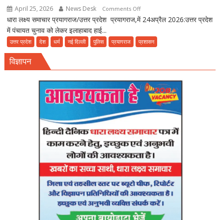
April 25, 2026
News Desk
on
Comments Off
धारा लक्ष्य समाचार प्रयागराज/उत्तर प्रदेश प्रयागराज,में 24अप्रैल 2026:उत्तर प्रदेश
Prayagraj
में पंचायत चुनाव को लेकर इलाहाबाद हाई...
UP:
UP
उत्तर प्रदेश
देश
धर्म
नई दिल्ली
पुलिस
प्रयागराज
प्रशासन
पंचायत
विज्ञापन
चुनाव:
हाईकोर्ट
सख्त,आयोग
से
27
अप्रैल
तक
फाइनल
शेड्यूल
तलब।