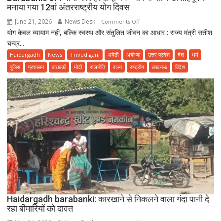
मनाया गया 12वां अंतरराष्ट्रीय योग दिवस
June 21, 2026
News Desk
on
Comments Off
योग केवल व्यायाम नहीं, बल्कि स्वस्थ और संतुलित जीवन का आधार : राज्य मंत्री सतीश
Barabanki
चन्द्र...
UP:
योगा
Haidargadh
News
Trivediganj
अमेठी
अयोध्या
उत्तर प्रदेश
देश
धर्म
फॉर
पुलिस
प्रशासन
बाराबंकी
मोदी
राजनीति
राज्य
राष्ट्रीय
लखनऊ
विदेश
हेल्दी
एजिंग”
थीम
के
साथ
उत्साहपूर्वक
मनाया
गया
12वां
अंतरराष्ट्रीय
योग
दिवस
Haidargadh barabanki: कारखाने से निकलने वाला गंदा पानी दे
रहा बीमारियों को दावत