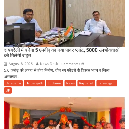
अनशन
पर
बैठे
व्यापारी
नेता
रायबरेली में बनेगा 5 एमवीए का नया पावर प्लांट, 5000 उपभोक्ताओं
को मिलेगी राहत
August 8, 2026
News Desk
on
Comments Off
5.6 करोड़ की लागत से होगा निर्माण, तीन नए फीडरों से विकास भवन व जिला
रायबरेली
अस्पताल...
में
बनेगा
Barabanki
Haidargadh
Lucknow
News
Raybareli
Trivediganj
5
UP
एमवीए
का
नया
पावर
प्लांट,
5000