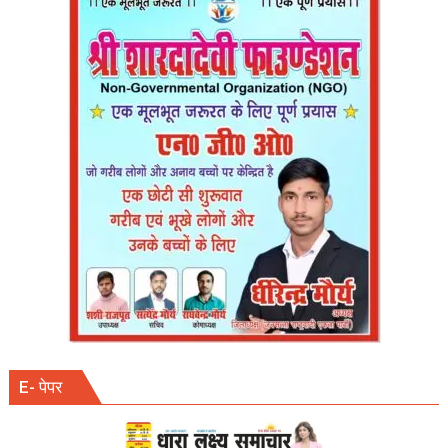
वंदन,
समरसता
का
संदेश
लेकर
निकले
भाजपाई
।
E- पेपर