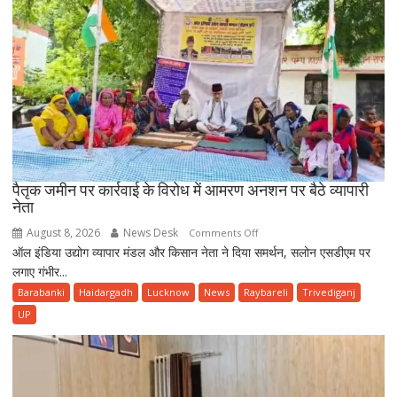
ऑटो
में
मारी
टक्कर,
कई
घायल।
पैतृक जमीन पर कार्रवाई के विरोध में आमरण अनशन पर बैठे व्यापारी
नेता
August 8, 2026
News Desk
on
Comments Off
ऑल इंडिया उद्योग व्यापार मंडल और किसान नेता ने दिया समर्थन, सलोन एसडीएम पर
पैतृक
लगाए गंभीर...
जमीन
पर
Barabanki
Haidargadh
Lucknow
News
Raybareli
Trivediganj
कार्रवाई
UP
के
विरोध
में
आमरण