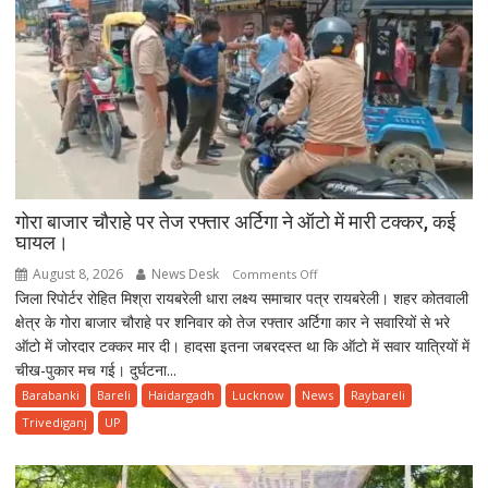
गोरा बाजार चौराहे पर तेज रफ्तार अर्टिगा ने ऑटो में मारी टक्कर, कई
घायल।
August 8, 2026
News Desk
on
Comments Off
जिला रिपोर्टर रोहित मिश्रा रायबरेली धारा लक्ष्य समाचार पत्र रायबरेली। शहर कोतवाली
गोरा
क्षेत्र के गोरा बाजार चौराहे पर शनिवार को तेज रफ्तार अर्टिगा कार ने सवारियों से भरे
बाजार
ऑटो में जोरदार टक्कर मार दी। हादसा इतना जबरदस्त था कि ऑटो में सवार यात्रियों में
चौराहे
चीख-पुकार मच गई। दुर्घटना...
पर
तेज
Barabanki
Bareli
Haidargadh
Lucknow
News
Raybareli
रफ्तार
Trivediganj
UP
अर्टिगा
ने