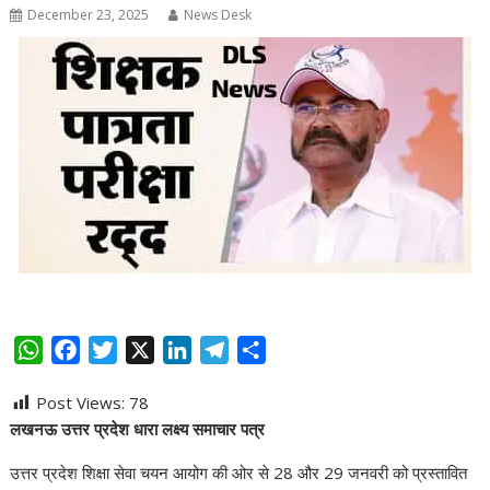
December 23, 2025
News Desk
W
F
T
X
L
T
S
h
a
w
i
e
h
Post Views:
78
a
c
i
n
l
a
लखनऊ उत्तर प्रदेश धारा लक्ष्य समाचार पत्र
t
e
t
k
e
r
s
b
t
e
g
e
उत्तर प्रदेश शिक्षा सेवा चयन आयोग की ओर से 28 और 29 जनवरी को प्रस्तावित