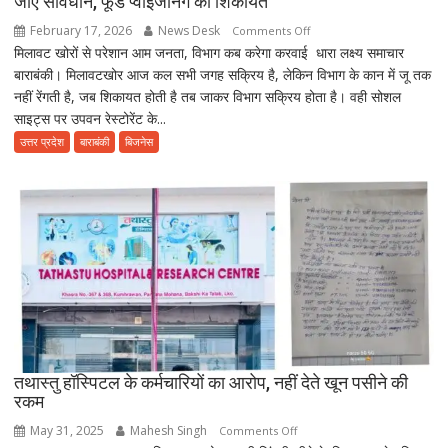
जाए सावधान, फूड प्वाइजनिंग की शिकायत
February 17, 2026
News Desk
on
Comments Off
मिलावट खोरों से परेशान आम जनता, विभाग कब करेगा करवाई धारा लक्ष्य समाचार
Barabanki
बाराबंकी। मिलावटखोर आज कल सभी जगह सक्रिय है, लेकिन विभाग के कान में जू तक
Uttar
नहीं रेंगती है, जब शिकायत होती है तब जाकर विभाग सक्रिय होता है। वही सोशल
Pradesh:
साइट्स पर उपवन रेस्टोरेंट के...
उपवन
में
उत्तर प्रदेश
बाराबंकी
बिजनेस
भोजन
करने
से
पहले
हो
जाए
सावधान,
फूड
प्वाइजनिंग
की
तथास्तु हॉस्पिटल के कर्मचारियों का आरोप, नहीं देते खून पसीने की
शिकायत
रकम
May 31, 2025
Mahesh Singh
on
Comments Off