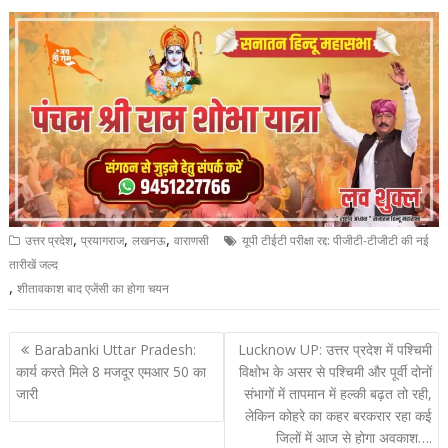
,
,
,
उत्तर प्रदेश
प्रयागराज
लखनऊ
वाराणसी
यूपी टीईटी परीक्षा रद्द: पीजीटी-टीजीटी की नई
तारीखें जल्द
,
शीतावकाश बाद एजेंसी का होगा चयन
Post
Barabanki Uttar Pradesh:
Lucknow UP: उत्तर प्रदेश में पश्चिमी
navigation
कार्य करते मिले 8 मजदूर एमआर 50 का
विक्षोभ के असर से पश्चिमी और पूर्वी दोनों
जारी
संभागों में तापमान में हल्की बढ़त तो रही,
लेकिन कोहरे का कहर बरकरार रहा कई
जिलों में आज से होगा अवकाश….