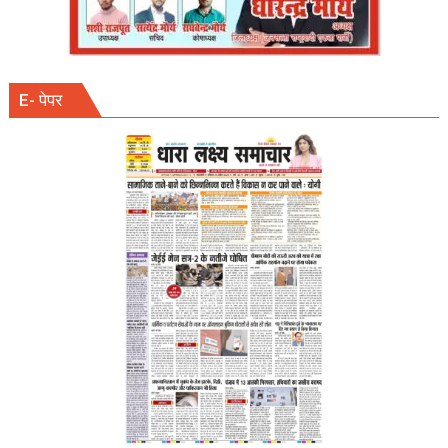
E- पेपर