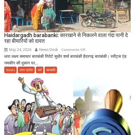
गया
12वां
अंतरराष्ट्रीय
योग
दिवस
Haidargadh barabanki: कारखाने से निकलने वाला गंदा पानी दे
रहा बीमारियों को दावत
May 24, 2026
News Desk
on
Comments Off
धारा लक्ष्य समाचार बाराबंकी रिपोर्ट सुधीर शर्मा बाराबंकी हैदरगढ़ बाराबंकी। स्वीट्स एंड
Haidargadh
नमकीन की दुकान पर...
barabanki:
कारखाने
News
उत्तर प्रदेश
धर्म
बाराबंकी
से
निकलने
वाला
गंदा
पानी
दे
रहा
बीमारियों
को