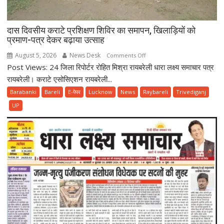
दास दिवसीय कराटे प्रशिक्षण शिविर का समापन, खिलाड़ियों को
प्रमाण-पत्र देकर बढ़ाया उत्साह
August 5, 2026
News Desk
on
Comments Off
Post Views: 24 जिला रिपोर्टर रोहित मिश्रा रायबरेली धारा लक्ष्य समाचार पत्र
दास
दिवसीय
रायबरेली। कराटे एसोसिएशन रायबरेली...
कराटे
Barabanki
Bareli
E-पेपर
Lucknow
News
Raybareli
Trivediganj
प्रशिक्षण
UP
शिविर
का
समापन,
खिलाड़ियों
को
प्रमाण-
पत्र
देकर
बढ़ाया
उत्साह