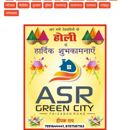
अगस्त
पटियाला
पीलीभीत
पुलबामा
पुलिस
प्रतापगढ़
प्रयागराज
प्रशासन
फतेहपुर
2016
फर्रुखाबाद