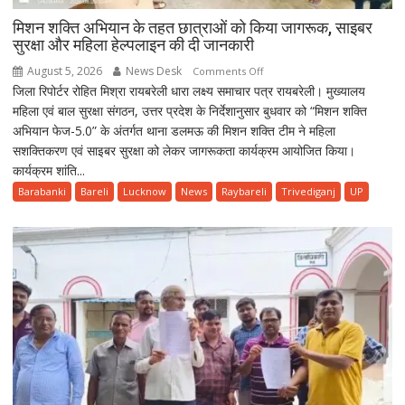
मिशन शक्ति अभियान के तहत छात्राओं को किया जागरूक, साइबर
सुरक्षा और महिला हेल्पलाइन की दी जानकारी
August 5, 2026
News Desk
on
Comments Off
जिला रिपोर्टर रोहित मिश्रा रायबरेली धारा लक्ष्य समाचार पत्र रायबरेली। मुख्यालय
मिशन
महिला एवं बाल सुरक्षा संगठन, उत्तर प्रदेश के निर्देशानुसार बुधवार को “मिशन शक्ति
शक्ति
अभियान फेज-5.0” के अंतर्गत थाना डलमऊ की मिशन शक्ति टीम ने महिला
अभियान
सशक्तिकरण एवं साइबर सुरक्षा को लेकर जागरूकता कार्यक्रम आयोजित किया।
के
कार्यक्रम शांति...
तहत
छात्राओं
Barabanki
Bareli
Lucknow
News
Raybareli
Trivediganj
UP
को
किया
जागरूक,
साइबर
सुरक्षा
और
महिला
हेल्पलाइन
की
दी