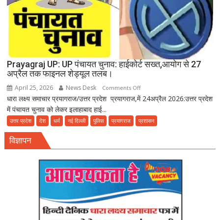
दावत
Prayagraj UP: UP पंचायत चुनाव: हाईकोर्ट सख्त,आयोग से 27
अप्रैल तक फाइनल शेड्यूल तलब।
April 25, 2026
News Desk
on
Comments Off
धारा लक्ष्य समाचार प्रयागराज/उत्तर प्रदेश प्रयागराज,में 24अप्रैल 2026:उत्तर प्रदेश
Prayagraj
में पंचायत चुनाव को लेकर इलाहाबाद हाई...
UP:
UP
उत्तर प्रदेश
देश
धर्म
नई दिल्ली
पुलिस
प्रयागराज
प्रशासन
पंचायत
विज्ञापन
चुनाव:
हाईकोर्ट
सख्त,आयोग
से
27
अप्रैल
तक
फाइनल