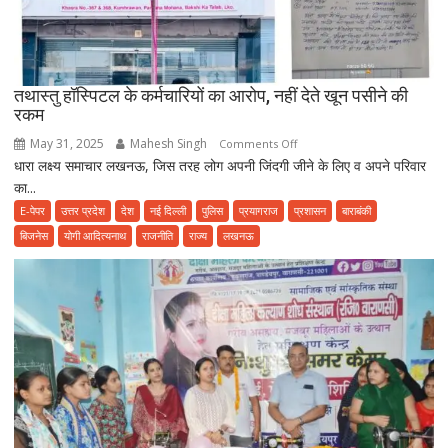
सावधान,
फूड
प्वाइजनिंग
की
तथास्तु हॉस्पिटल के कर्मचारियों का आरोप, नहीं देते खून पसीने की
शिकायत
रकम
May 31, 2025
Mahesh Singh
on
Comments Off
धारा लक्ष्य समाचार लखनऊ, जिस तरह लोग अपनी जिंदगी जीने के लिए व अपने परिवार
तथास्तु
का...
हॉस्पिटल
के
E-पेपर
उत्तर प्रदेश
देश
नई दिल्ली
पुलिस
प्रयागराज
प्रशासन
बाराबंकी
कर्मचारियों
बिजनेस
योगी आदित्यनाथ
राजनीति
राज्य
लखनऊ
का
आरोप,
नहीं
देते
खून
पसीने
की
रकम