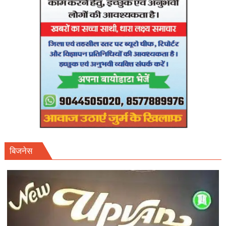
शेड्यूल
तलब।
बिजनेस