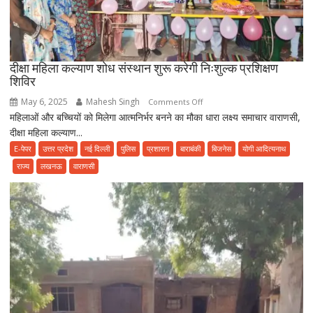
दीक्षा महिला कल्याण शोध संस्थान शुरू करेगी निःशुल्क प्रशिक्षण
शिविर
May 6, 2025
Mahesh Singh
on
Comments Off
महिलाओं और बच्चियों को मिलेगा आत्मनिर्भर बनने का मौका धारा लक्ष्य समाचार वाराणसी,
दीक्षा
दीक्षा महिला कल्याण...
महिला
कल्याण
E-पेपर
उत्तर प्रदेश
नई दिल्ली
पुलिस
प्रशासन
बाराबंकी
बिजनेस
योगी आदित्यनाथ
शोध
राज्य
लखनऊ
वाराणसी
संस्थान
शुरू
करेगी
निःशुल्क
प्रशिक्षण
शिविर