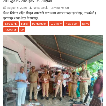
आगे कूदकर आत्महत्या की आशंका
August 5, 2026
News Desk
on
Comments Off
जिला रिपोर्टर रोहित मिश्रा रायबरेली धारा लक्ष्य समाचार पत्र हरचंदपुर, रायबरेली।
रेलवे
हरचंदपुर थाना क्षेत्र के प्यारेपुर...
ट्रैक
पर
Barabanki
Bareli
Haidargadh
Lucknow
New delhi
News
35
Raybareli
UP
वर्षीय
विवाहिता
का
शव
मिलने
से
सनसनी,
ट्रेन
के
आगे
कूदकर
आत्महत्या
की
आशंका