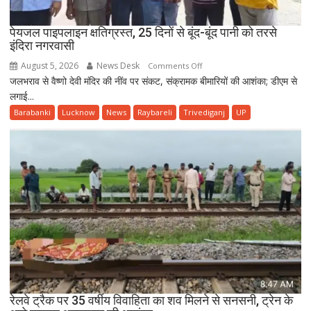
जानकारी
पेयजल पाइपलाइन क्षतिग्रस्त, 25 दिनों से बूंद-बूंद पानी को तरसे
इंदिरा नगरवासी
August 5, 2026
News Desk
on
Comments Off
जलभराव से वैष्णो देवी मंदिर की नींव पर संकट, संक्रामक बीमारियों की आशंका; डीएम से
पेयजल
लगाई...
पाइपलाइन
क्षतिग्रस्त,
Barabanki
Lucknow
News
Raybareli
Trivediganj
UP
25
दिनों
से
बूंद-
बूंद
पानी
को
तरसे
इंदिरा
नगरवासी
रेलवे ट्रैक पर 35 वर्षीय विवाहिता का शव मिलने से सनसनी, ट्रेन के