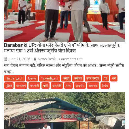
Barabanki UP: योगा फॉर हेल्दी एजिंग” थीम के साथ उत्साहपूर्वक
मनाया गया 12वां अंतरराष्ट्रीय योग दिवस
June 21, 2026
News Desk
on
Comments Off
योग केवल व्यायाम नहीं, बल्कि स्वस्थ और संतुलित जीवन का आधार : राज्य मंत्री सतीश
Barabanki
चन्द्र...
UP:
योगा
Haidargadh
News
Trivediganj
अमेठी
अयोध्या
उत्तर प्रदेश
देश
धर्म
फॉर
पुलिस
प्रशासन
बाराबंकी
मोदी
राजनीति
राज्य
राष्ट्रीय
लखनऊ
विदेश
हेल्दी
एजिंग”
थीम
के
साथ
उत्साहपूर्वक
मनाया