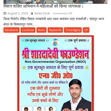
मिशन शक्ति अभियान में महिलाओं को किया जागरूक।
August 5, 2026
News Desk
on
Comments Off
जिला रिपोर्टर रोहित मिश्रा रायबरेली धारा लक्ष्य समाचार पत्र रायबरेली। चंदापुर थाना
मिशन
क्षेत्र के सिकंदरपुर ग्राम...
शक्ति
अभियान
Barabanki
Lucknow
News
Raybareli
Trivediganj
UP
में
महिलाओं
को
किया
जागरूक।