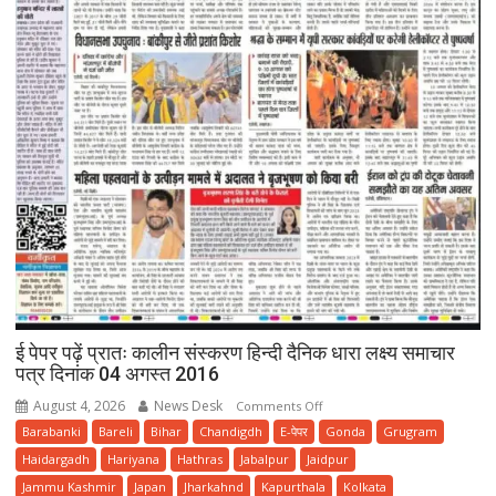
ई पेपर पढ़ें प्रातः कालीन संस्करण हिन्दी दैनिक धारा लक्ष्य समाचार
पत्र दिनांक 04 अगस्त 2016
August 4, 2026
News Desk
on
Comments Off
ई
Barabanki
Bareli
Bihar
Chandigdh
E-पेपर
Gonda
Grugram
पेपर
Haidargadh
Hariyana
Hathras
Jabalpur
Jaidpur
पढ़ें
Jammu Kashmir
Japan
Jharkahnd
Kapurthala
Kolkata