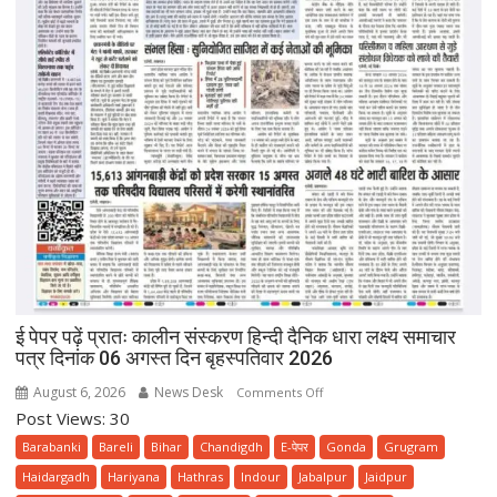
ई पेपर पढ़ें प्रातः कालीन संस्करण हिन्दी दैनिक धारा लक्ष्य समाचार
पत्र दिनांक 06 अगस्त दिन बृहस्पतिवार 2026
August 6, 2026
News Desk
on
Comments Off
Post Views: 30
ई
पेपर
Barabanki
Bareli
Bihar
Chandigdh
E-पेपर
Gonda
Grugram
पढ़ें
Haidargadh
Hariyana
Hathras
Indour
Jabalpur
Jaidpur
प्रातः