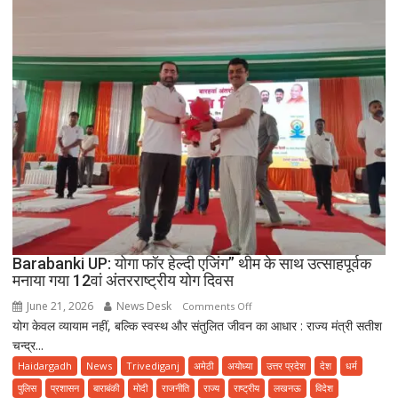
Barabanki UP: योगा फॉर हेल्दी एजिंग” थीम के साथ उत्साहपूर्वक
मनाया गया 12वां अंतरराष्ट्रीय योग दिवस
June 21, 2026
News Desk
on
Comments Off
योग केवल व्यायाम नहीं, बल्कि स्वस्थ और संतुलित जीवन का आधार : राज्य मंत्री सतीश
Barabanki
चन्द्र...
UP:
योगा
Haidargadh
News
Trivediganj
अमेठी
अयोध्या
उत्तर प्रदेश
देश
धर्म
फॉर
पुलिस
प्रशासन
बाराबंकी
मोदी
राजनीति
राज्य
राष्ट्रीय
लखनऊ
विदेश