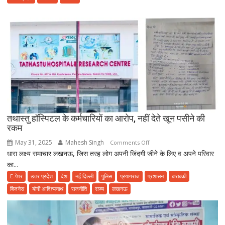
भोजन
करने
से
पहले
हो
जाए
सावधान,
फूड
प्वाइजनिंग
की
तथास्तु हॉस्पिटल के कर्मचारियों का आरोप, नहीं देते खून पसीने की
शिकायत
रकम
May 31, 2025
Mahesh Singh
on
Comments Off
धारा लक्ष्य समाचार लखनऊ, जिस तरह लोग अपनी जिंदगी जीने के लिए व अपने परिवार
तथास्तु
का...
हॉस्पिटल
के
E-पेपर
उत्तर प्रदेश
देश
नई दिल्ली
पुलिस
प्रयागराज
प्रशासन
बाराबंकी
कर्मचारियों
बिजनेस
योगी आदित्यनाथ
राजनीति
राज्य
लखनऊ
का
आरोप,
नहीं