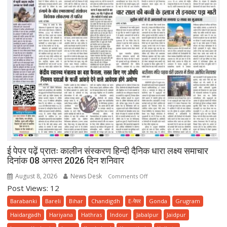
ई पेपर पढ़ें प्रातः कालीन संस्करण हिन्दी दैनिक धारा लक्ष्य समाचार
दिनांक 08 अगस्त 2026 दिन शनिवार
August 8, 2026
News Desk
on
Comments Off
Post Views: 12
ई
पेपर
Barabanki
Bareli
Bihar
Chandigdh
E-पेपर
Gonda
Grugram
पढ़ें
Haidargadh
Hariyana
Hathras
Indour
Jabalpur
Jaidpur
प्रातः