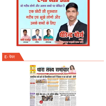
की
मौत
दो
घायल
!
दोनों
रेफर
E- पेपर