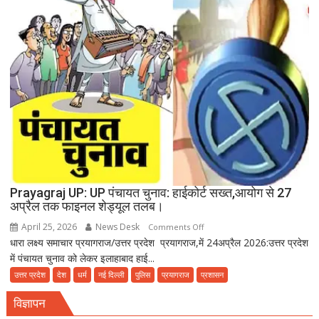
गंदा
पानी
दे
रहा
बीमारियों
को
दावत
Prayagraj UP: UP पंचायत चुनाव: हाईकोर्ट सख्त,आयोग से 27
अप्रैल तक फाइनल शेड्यूल तलब।
April 25, 2026
News Desk
on
Comments Off
धारा लक्ष्य समाचार प्रयागराज/उत्तर प्रदेश प्रयागराज,में 24अप्रैल 2026:उत्तर प्रदेश
Prayagraj
में पंचायत चुनाव को लेकर इलाहाबाद हाई...
UP:
UP
उत्तर प्रदेश
देश
धर्म
नई दिल्ली
पुलिस
प्रयागराज
प्रशासन
पंचायत
विज्ञापन
चुनाव: