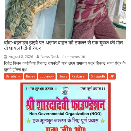
बांदा-बहराइच हाइवे पर अज्ञात वाहन की टक्कर से एक युवक की मौत
दो घायल ! दोनों रेफर
August 8, 2026
News Desk
on
Comments Off
रिपोर्ट विजय कनौजिया शिवगढ़ रायबरेली धारा लक्ष्य समाचार पत्र शिवगढ़ थाना क्षेत्र के
बांदा-
कुम्भी पुलिस बूथ...
बहराइच
हाइवे
Barabanki
Bareli
Lucknow
News
Raybareli
Shivgadh
UP
पर
अज्ञात
वाहन
की
टक्कर
से
एक
युवक