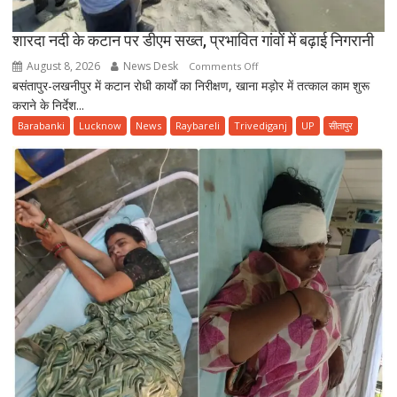
शारदा नदी के कटान पर डीएम सख्त, प्रभावित गांवों में बढ़ाई निगरानी
August 8, 2026
News Desk
on
Comments Off
बसंतापुर-लखनीपुर में कटान रोधी कार्यों का निरीक्षण, खाना मड़ोर में तत्काल काम शुरू
शारदा
कराने के निर्देश...
नदी
के
Barabanki
Lucknow
News
Raybareli
Trivediganj
UP
सीतापुर
कटान
पर
डीएम
सख्त,
प्रभावित
गांवों
में
बढ़ाई
निगरानी