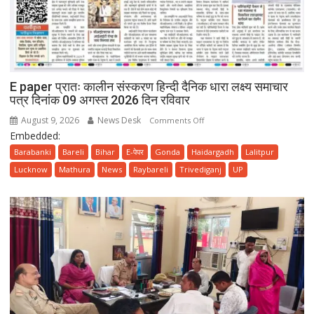
E paper प्रातः कालीन संस्करण हिन्दी दैनिक धारा लक्ष्य समाचार
पत्र दिनांक 09 अगस्त 2026 दिन रविवार
August 9, 2026
News Desk
on
Comments Off
Embedded:
E
paper
Barabanki
Bareli
Bihar
E-पेपर
Gonda
Haidargadh
Lalitpur
प्रातः
Lucknow
Mathura
News
Raybareli
Trivediganj
UP
कालीन
संस्करण
हिन्दी
दैनिक
धारा
लक्ष्य
समाचार
पत्र
दिनांक