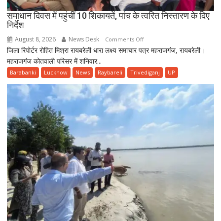
09
समाधान दिवस में पहुंचीं 10 शिकायतें, पांच के त्वरित निस्तारण के दिए
अगस्त
निर्देश
2026
दिन
August 8, 2026
News Desk
on
Comments Off
रविवार
जिला रिपोर्टर रोहित मिश्रा रायबरेली धारा लक्ष्य समाचार पत्र महराजगंज, रायबरेली।
समाधान
महराजगंज कोतवाली परिसर में शनिवार...
दिवस
में
Barabanki
Lucknow
News
Raybareli
Trivediganj
UP
पहुंचीं
10
शिकायतें,
पांच
के
त्वरित
निस्तारण
के
दिए
निर्देश