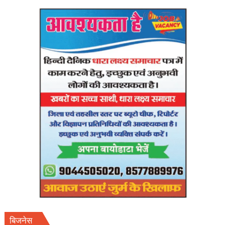
हाईकोर्ट
सख्त,आयोग
से
27
अप्रैल
तक
फाइनल
शेड्यूल
तलब।
बिजनेस