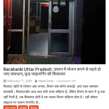
Barabanki Uttar Pradesh: उपवन में भोजन करने से पहले हो
जाए सावधान, फूड प्वाइजनिंग की शिकायत
February 17, 2026
News Desk
on
Comments Off
मिलावट खोरों से परेशान आम जनता, विभाग कब करेगा करवाई धारा लक्ष्य समाचार
Barabanki
बाराबंकी। मिलावटखोर आज कल सभी जगह सक्रिय है, लेकिन विभाग के कान में जू तक
Uttar
नहीं रेंगती है, जब शिकायत होती है तब जाकर विभाग सक्रिय होता है। वही सोशल
Pradesh:
साइट्स पर उपवन रेस्टोरेंट के...
उपवन
में
उत्तर प्रदेश
बाराबंकी
बिजनेस