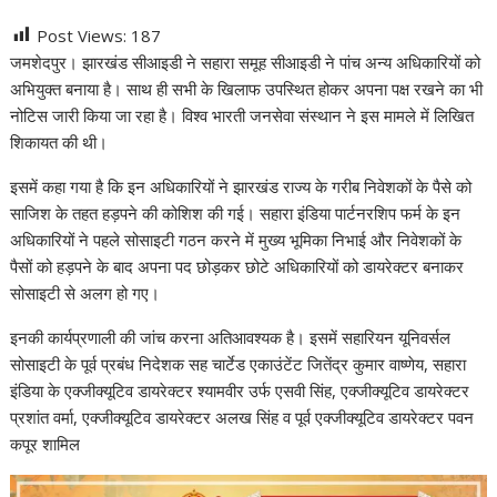
h
a
w
i
e
h
Post Views:
187
a
c
i
n
l
a
जमशेदपुर। झारखंड सीआइडी ने सहारा समूह सीआइडी ने पांच अन्य अधिकारियों को
t
e
t
k
e
r
अभियुक्त बनाया है। साथ ही सभी के खिलाफ उपस्थित होकर अपना पक्ष रखने का भी
s
b
t
e
g
e
नोटिस जारी किया जा रहा है। विश्व भारती जनसेवा संस्थान ने इस मामले में लिखित
A
o
e
d
r
शिकायत की थी।
p
o
r
I
a
p
k
n
m
इसमें कहा गया है कि इन अधिकारियों ने झारखंड राज्य के गरीब निवेशकों के पैसे को
साजिश के तहत हड़पने की कोशिश की गई। सहारा इंडिया पार्टनरशिप फर्म के इन
अधिकारियों ने पहले सोसाइटी गठन करने में मुख्य भूमिका निभाई और निवेशकों के
पैसों को हड़पने के बाद अपना पद छोड़कर छोटे अधिकारियों को डायरेक्टर बनाकर
सोसाइटी से अलग हो गए।
इनकी कार्यप्रणाली की जांच करना अतिआवश्यक है। इसमें सहारियन यूनिवर्सल
सोसाइटी के पूर्व प्रबंध निदेशक सह चार्टेड एकाउंटेंट जितेंद्र कुमार वाष्णेय, सहारा
इंडिया के एक्जीक्यूटिव डायरेक्टर श्यामवीर उर्फ एसवी सिंह, एक्जीक्यूटिव डायरेक्टर
प्रशांत वर्मा, एक्जीक्यूटिव डायरेक्टर अलख सिंह व पूर्व एक्जीक्यूटिव डायरेक्टर पवन
कपूर शामिल