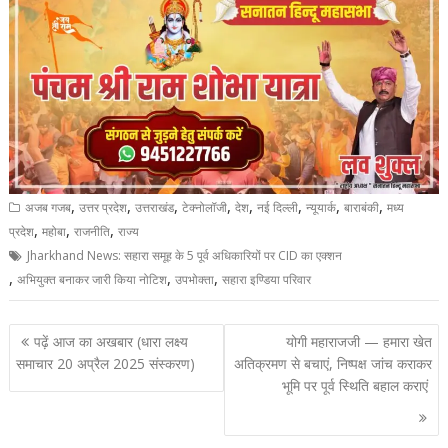
,
,
,
,
,
,
,
,
अजब गजब
उत्तर प्रदेश
उत्तराखंड
टेक्नोलॉजी
देश
नई दिल्ली
न्यूयार्क
बाराबंकी
मध्य
,
,
,
प्रदेश
महोबा
राजनीति
राज्य
Jharkhand News: सहारा समूह के 5 पूर्व अधिकारियों पर CID का एक्शन
,
,
,
अभियुक्त बनाकर जारी किया नोटिश
उपभोक्ता
सहारा इण्डिया परिवार
Post
पढ़ें आज का अखबार (धारा लक्ष्य
योगी महाराजजी — हमारा खेत
navigation
समाचार 20 अप्रैल 2025 संस्करण)
अतिक्रमण से बचाएं, निष्पक्ष जांच कराकर
भूमि पर पूर्व स्थिति बहाल कराएं