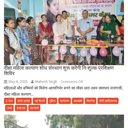
देते
खून
पसीने
की
रकम
दीक्षा महिला कल्याण शोध संस्थान शुरू करेगी निःशुल्क प्रशिक्षण
शिविर
May 6, 2025
Mahesh Singh
on
Comments Off
महिलाओं और बच्चियों को मिलेगा आत्मनिर्भर बनने का मौका धारा लक्ष्य समाचार वाराणसी,
दीक्षा
दीक्षा महिला कल्याण...
महिला
कल्याण
E-पेपर
उत्तर प्रदेश
नई दिल्ली
पुलिस
प्रशासन
बाराबंकी
बिजनेस
योगी आदित्यनाथ
शोध
राज्य
लखनऊ
वाराणसी
संस्थान
शुरू
करेगी