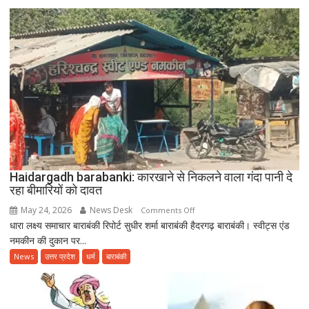
हेल्दी
एजिंग”
थीम
के
साथ
उत्साहपूर्वक
मनाया
गया
12वां
अंतरराष्ट्रीय
योग
दिवस
Haidargadh barabanki: कारखाने से निकलने वाला गंदा पानी दे
रहा बीमारियों को दावत
May 24, 2026
News Desk
on
Comments Off
धारा लक्ष्य समाचार बाराबंकी रिपोर्ट सुधीर शर्मा बाराबंकी हैदरगढ़ बाराबंकी। स्वीट्स एंड
Haidargadh
नमकीन की दुकान पर...
barabanki:
कारखाने
News
उत्तर प्रदेश
धर्म
बाराबंकी
से
निकलने
वाला