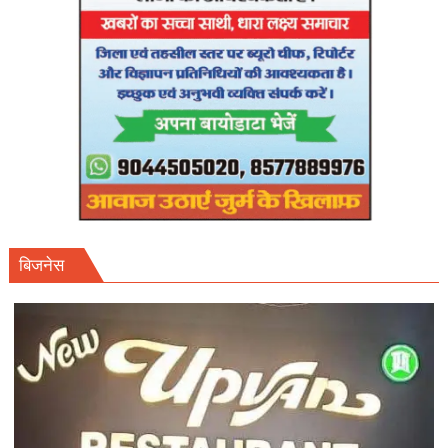
तलब।
बिजनेस