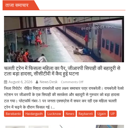
ताजा समाचार
चलती ट्रेन में फिसला महिला का पैर, जीआरपी सिपाही की बहादुरी से
टला बड़ा हादसा, सीसीटीवी में कैद हुई घटना
August 6, 2026
News Desk
on
Comments Off
जिला रिपोर्टर रोहित मिश्रा रायबरेली धारा लक्ष्य समाचार पत्र रायबरेली। रायबरेली रेलवे
चलती
स्टेशन पर जीआरपी के एक सिपाही की सतर्कता और बहादुरी से गुरुवार को बड़ा हादसा
ट्रेन
टल गया। प्लेटफॉर्म नंबर-1 पर जनता एक्सप्रेस में सफर कर रही एक महिला चलती
में
ट्रेन में चढ़ने के दौरान फिसल गई।...
फिसला
महिला
Barabanki
Haidargadh
Lucknow
News
Raybareli
Ujjain
UP
का
पैर,