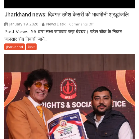
Jharkhand news: दिवंगत उमेश केसरी को भावभीनी श्रद्धांजलि
January 19, 2026
News Desk
on
Comments Off
Post Views: 56 धारा लक्ष्य समाचार पत्र देवघर। पटेल चौक के निकट
Jharkhand
news:
जलसार रोड निवासी जाने...
दिवंगत
Jharkahnd
देवघर
उमेश
केसरी
को
भावभीनी
श्रद्धांजलि