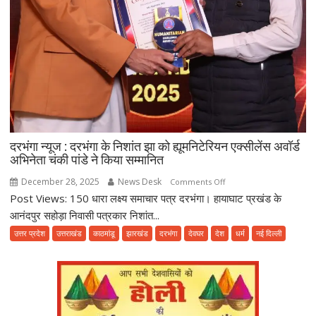
दरभंगा न्यूज : दरभंगा के निशांत झा को ह्यूमनिटेरियन एक्सीलेंस अवॉर्ड
अभिनेता चंकी पांडे ने किया सम्मानित
December 28, 2025
News Desk
on
Comments Off
Post Views: 150 धारा लक्ष्य समाचार पत्र दरभंगा। हायाघाट प्रखंड के
दरभंगा
न्यूज
आनंदपुर सहोड़ा निवासी पत्रकार निशांत...
:
उत्तर प्रदेश
उत्तराखंड
काठमांडू
झारखंड
दरभंगा
देवघर
देश
धर्म
नई दिल्ली
दरभंगा
के
निशांत
झा
को