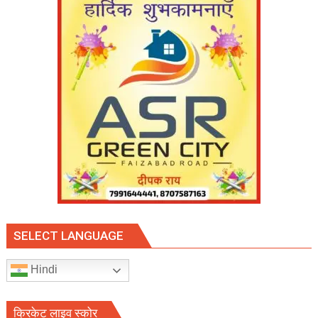
ह्यूमनिटेरियन
एक्सीलेंस
अवॉर्ड
अभिनेता
चंकी
पांडे
ने
किया
सम्मानित
SELECT LANGUAGE
Hindi
क्रिकेट लाइव स्कोर