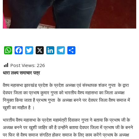
W
F
T
X
L
T
S
h
a
w
i
e
h
Post Views:
226
a
c
i
n
l
a
धारा लक्ष्य समाचार पत्र
t
e
t
k
e
r
s
b
t
e
g
e
वैश्य महासभा झारखंड प्रदेश के प्रदेश अध्यक्ष एवं संस्थापक शंकर गुप्ता के द्वारा
A
o
e
d
r
देवघर जिला का प्रभाष कुमार गुप्ता को भारतीय वैश्य महासभा का जिला अध्यक्ष
p
o
r
I
a
नियुक्त किया जाता है प्रभाष गुप्ता के अध्यक्ष बनने पर देवघर जिला वैश्य समाज में
p
k
n
m
खुशी का माहौल है ।
भारतीय वैश्य महासभा के प्रदेश महामंत्री दिवाकर गुप्ता ने बताया कि प्रभाष जी के
अध्यक्ष बनने पर खुशी जाहिर की है उन्होंने बताया देवघर जिला में प्रभाष जी के बनने
पर फिर से वैश्य समाज संगठित होकर समाज के लिए काम करेंगे प्रभाष के अध्यक्ष