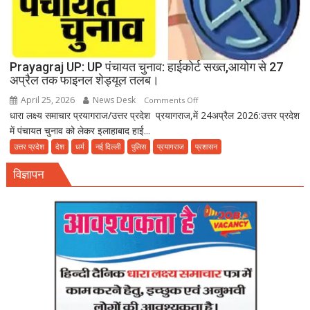
Prayagraj UP: UP पंचायत चुनाव: हाईकोर्ट सख्त,आयोग से 27
अप्रैल तक फाइनल शेड्यूल तलब।
April 25, 2026
News Desk
on
Comments Off
धारा लक्ष्य समाचार प्रयागराज/उत्तर प्रदेश प्रयागराज,में 24अप्रैल 2026:उत्तर प्रदेश
Prayagraj
में पंचायत चुनाव को लेकर इलाहाबाद हाई...
UP:
UP
उत्तर प्रदेश
देश
धर्म
नई दिल्ली
पुलिस
प्रयागराज
प्रशासन
पंचायत
विज्ञापन
चुनाव:
हाईकोर्ट
सख्त,आयोग
से
27
अप्रैल
तक
फाइनल
शेड्यूल