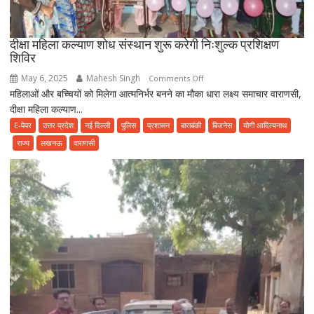
दीक्षा महिला कल्याण शोध संस्थान शुरू करेगी निःशुल्क प्रशिक्षण
शिविर
May 6, 2025
Mahesh Singh
on
Comments Off
महिलाओं और बच्चियों को मिलेगा आत्मनिर्भर बनने का मौका धारा लक्ष्य समाचार वाराणसी,
दीक्षा
दीक्षा महिला कल्याण...
महिला
कल्याण
E-पेपर
उत्तर प्रदेश
नई दिल्ली
पुलिस
प्रशासन
बाराबंकी
बिजनेस
योगी आदित्यनाथ
शोध
राज्य
लखनऊ
वाराणसी
संस्थान
शुरू
करेगी
निःशुल्क
प्रशिक्षण
शिविर