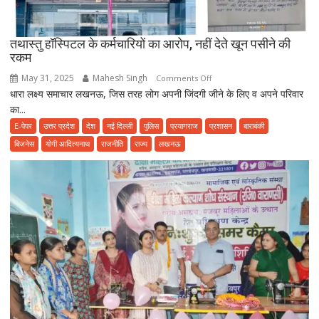
प्वाइजनिंग
की
तथास्तु हॉस्पिटल के कर्मचारियों का आरोप, नहीं देते खून पसीने की
शिकायत
रकम
May 31, 2025
Mahesh Singh
on
Comments Off
धारा लक्ष्य समाचार लखनऊ, जिस तरह लोग अपनी जिंदगी जीने के लिए व अपने परिवार
तथास्तु
का...
हॉस्पिटल
के
E-पेपर
उत्तर प्रदेश
देश
नई दिल्ली
पुलिस
प्रयागराज
प्रशासन
बाराबंकी
कर्मचारियों
बिजनेस
योगी आदित्यनाथ
राजनीति
राज्य
लखनऊ
का
आरोप,
नहीं
देते
खून
पसीने
की
रकम