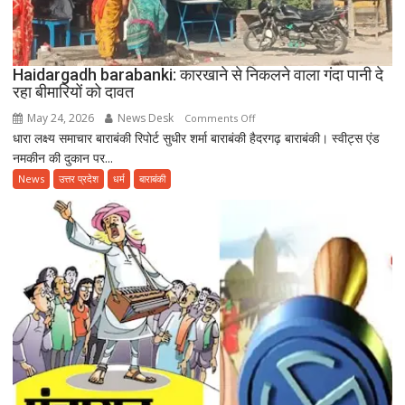
12वां
अंतरराष्ट्रीय
योग
दिवस
Haidargadh barabanki: कारखाने से निकलने वाला गंदा पानी दे
रहा बीमारियों को दावत
May 24, 2026
News Desk
on
Comments Off
धारा लक्ष्य समाचार बाराबंकी रिपोर्ट सुधीर शर्मा बाराबंकी हैदरगढ़ बाराबंकी। स्वीट्स एंड
Haidargadh
नमकीन की दुकान पर...
barabanki:
कारखाने
News
उत्तर प्रदेश
धर्म
बाराबंकी
से
निकलने
वाला
गंदा
पानी
दे
रहा
बीमारियों
को
दावत