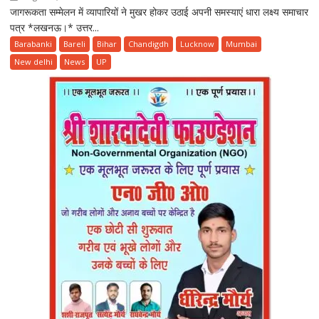
जागरूकता सम्मेलन में व्यापारियों ने मुखर होकर उठाई अपनी समस्याएं धारा लक्ष्य समाचार
किसी
पत्र *लखनऊ।* उत्तर...
भी
कीमत
Barabanki
Bareli
Bihar
Chandigdh
Lucknow
Mumbai
पर
New delhi
News
UP
व्यापारियों
का
उत्पीड़न
बर्दाश्त
नहीं
किया
जाएगा
:संजय
गुप्ता