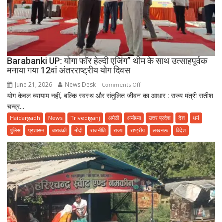
Barabanki UP: योगा फॉर हेल्दी एजिंग” थीम के साथ उत्साहपूर्वक
मनाया गया 12वां अंतरराष्ट्रीय योग दिवस
June 21, 2026
News Desk
on
Comments Off
योग केवल व्यायाम नहीं, बल्कि स्वस्थ और संतुलित जीवन का आधार : राज्य मंत्री सतीश
Barabanki
चन्द्र...
UP:
योगा
Haidargadh
News
Trivediganj
अमेठी
अयोध्या
उत्तर प्रदेश
देश
धर्म
फॉर
पुलिस
प्रशासन
बाराबंकी
मोदी
राजनीति
राज्य
राष्ट्रीय
लखनऊ
विदेश
हेल्दी
एजिंग”
थीम
के
साथ
उत्साहपूर्वक
मनाया
गया