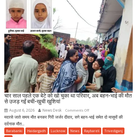
जीआरपी
सिपाही
की
बहादुरी
से
टला
बड़ा
हादसा,
सीसीटीवी
में
कैद
हुई
घटना
चार साल पहले एक बेटे को खो चुका था परिवार, अब बहन-भाई की मौत
से उजड़ गईं बची-खुची खुशियां
August 6, 2026
News Desk
on
Comments Off
मदरसे जाते समय मौत बनकर गिरी जर्जर दीवार, सगे बहन-भाई समेत दो मासूमों की
चार
दर्दनाक मौत...
साल
पहले
Barabanki
Haidargadh
Lucknow
News
Raybareli
Trivediganj
एक