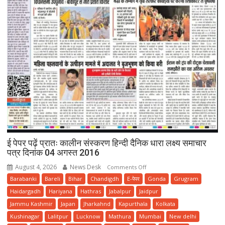
ई पेपर पढ़ें प्रातः कालीन संस्करण हिन्दी दैनिक धारा लक्ष्य समाचार
पत्र दिनांक 04 अगस्त 2016
August 4, 2026
News Desk
on
Comments Off
ई
Barabanki
Bareli
Bihar
Chandigdh
E-पेपर
Gonda
Grugram
पेपर
Haidargadh
Hariyana
Hathras
Jabalpur
Jaidpur
पढ़ें
Jammu Kashmir
Japan
Jharkahnd
Kapurthala
Kolkata
प्रातः
Kushinagar
Lalitpur
Lucknow
Mathura
Mumbai
New delhi
कालीन