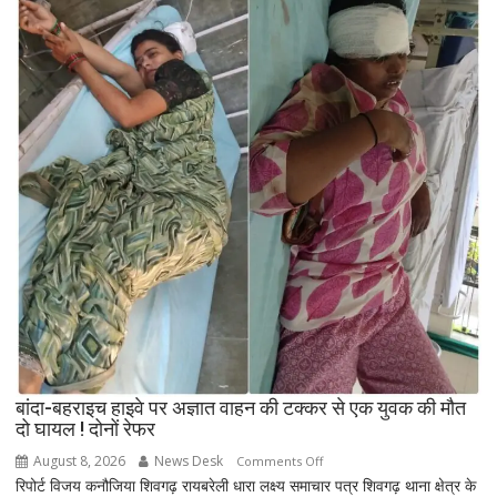
सख्त,
प्रभावित
गांवों
में
बढ़ाई
निगरानी
बांदा-बहराइच हाइवे पर अज्ञात वाहन की टक्कर से एक युवक की मौत
दो घायल ! दोनों रेफर
August 8, 2026
News Desk
on
Comments Off
रिपोर्ट विजय कनौजिया शिवगढ़ रायबरेली धारा लक्ष्य समाचार पत्र शिवगढ़ थाना क्षेत्र के
बांदा-