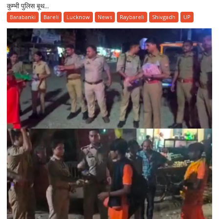
कुम्भी पुलिस बूथ...
बहराइच
हाइवे
Barabanki
Bareli
Lucknow
News
Raybareli
Shivgadh
UP
पर
अज्ञात
वाहन
की
टक्कर
से
एक
युवक
की
मौत
दो
घायल
!
दोनों
रेफर