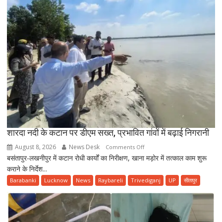
निस्तारण
के
दिए
निर्देश
शारदा नदी के कटान पर डीएम सख्त, प्रभावित गांवों में बढ़ाई निगरानी
August 8, 2026
News Desk
on
Comments Off
बसंतापुर-लखनीपुर में कटान रोधी कार्यों का निरीक्षण, खाना मड़ोर में तत्काल काम शुरू
शारदा
कराने के निर्देश...
नदी
के
Barabanki
Lucknow
News
Raybareli
Trivediganj
UP
सीतापुर
कटान
पर
डीएम