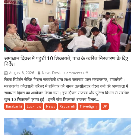
समाधान दिवस में पहुंचीं 10 शिकायतें, पांच के त्वरित निस्तारण के दिए
निर्देश
August 8, 2026
News Desk
on
Comments Off
जिला रिपोर्टर रोहित मिश्रा रायबरेली धारा लक्ष्य समाचार पत्र महराजगंज, रायबरेली।
समाधान
महराजगंज कोतवाली परिसर में शनिवार को नायब तहसीलदार वंदना वर्मा की अध्यक्षता में
दिवस
समाधान दिवस का आयोजन किया गया। इस दौरान राजस्व और पुलिस विभाग से संबंधित
में
कुल 10 शिकायतें प्राप्त हुईं। इनमें पांच शिकायतें राजस्व विभाग...
पहुंचीं
10
Barabanki
Lucknow
News
Raybareli
Trivediganj
UP
शिकायतें,
पांच
के
त्वरित