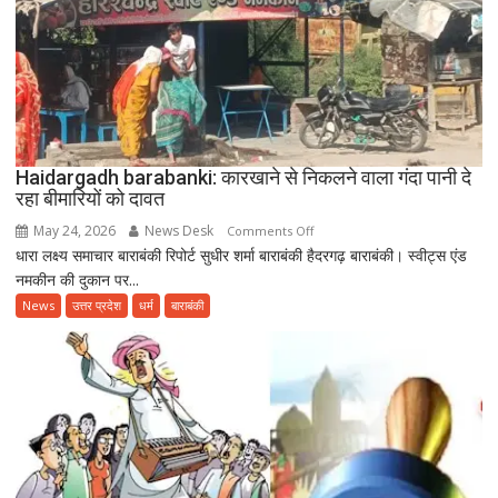
उत्साहपूर्वक
मनाया
गया
12वां
अंतरराष्ट्रीय
योग
दिवस
Haidargadh barabanki: कारखाने से निकलने वाला गंदा पानी दे
रहा बीमारियों को दावत
May 24, 2026
News Desk
on
Comments Off
धारा लक्ष्य समाचार बाराबंकी रिपोर्ट सुधीर शर्मा बाराबंकी हैदरगढ़ बाराबंकी। स्वीट्स एंड
Haidargadh
नमकीन की दुकान पर...
barabanki:
कारखाने
News
उत्तर प्रदेश
धर्म
बाराबंकी
से
निकलने
वाला
गंदा
पानी
दे
रहा