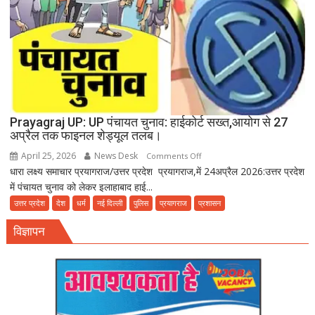
बीमारियों
को
दावत
Prayagraj UP: UP पंचायत चुनाव: हाईकोर्ट सख्त,आयोग से 27
अप्रैल तक फाइनल शेड्यूल तलब।
April 25, 2026
News Desk
on
Comments Off
धारा लक्ष्य समाचार प्रयागराज/उत्तर प्रदेश प्रयागराज,में 24अप्रैल 2026:उत्तर प्रदेश
Prayagraj
में पंचायत चुनाव को लेकर इलाहाबाद हाई...
UP:
UP
उत्तर प्रदेश
देश
धर्म
नई दिल्ली
पुलिस
प्रयागराज
प्रशासन
पंचायत
विज्ञापन
चुनाव:
हाईकोर्ट
सख्त,आयोग
से
27
अप्रैल