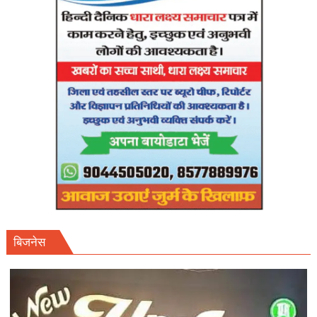
तक
फाइनल
शेड्यूल
तलब।
बिजनेस