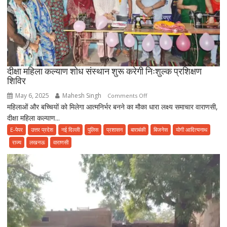
रकम
दीक्षा महिला कल्याण शोध संस्थान शुरू करेगी निःशुल्क प्रशिक्षण
शिविर
May 6, 2025
Mahesh Singh
on
Comments Off
महिलाओं और बच्चियों को मिलेगा आत्मनिर्भर बनने का मौका धारा लक्ष्य समाचार वाराणसी,
दीक्षा
दीक्षा महिला कल्याण...
महिला
कल्याण
E-पेपर
उत्तर प्रदेश
नई दिल्ली
पुलिस
प्रशासन
बाराबंकी
बिजनेस
योगी आदित्यनाथ
शोध
राज्य
लखनऊ
वाराणसी
संस्थान
शुरू
करेगी
निःशुल्क
प्रशिक्षण
शिविर