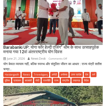
Barabanki UP: योगा फॉर हेल्दी एजिंग” थीम के साथ उत्साहपूर्वक
मनाया गया 12वां अंतरराष्ट्रीय योग दिवस
June 21, 2026
News Desk
on
Comments Off
योग केवल व्यायाम नहीं, बल्कि स्वस्थ और संतुलित जीवन का आधार : राज्य मंत्री सतीश
Barabanki
चन्द्र...
UP:
योगा
Haidargadh
News
Trivediganj
अमेठी
अयोध्या
उत्तर प्रदेश
देश
धर्म
फॉर
पुलिस
प्रशासन
बाराबंकी
मोदी
राजनीति
राज्य
राष्ट्रीय
लखनऊ
विदेश
हेल्दी
एजिंग”
थीम
के
साथ