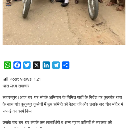
W
F
T
X
L
T
S
h
a
w
i
e
h
Post Views:
121
a
c
i
n
l
a
धारा लक्ष्य समाचार
t
e
t
k
e
r
s
b
t
e
g
e
सहारनपुर।आज घर-घर संपर्क अभियान के निमित्त पार्टी के निर्देश पर कुलबीर राणा
A
o
e
d
r
के साथ गांव कुतुबपुर कुसेनी मैं बूथ समिति की बैठक की और उसके बाद शिव मंदिर में
p
o
r
I
a
सफाई का कार्य किया।
p
k
n
m
उसके बाद घर-घर संपर्क कर लाभार्थियों व अन्य ग्राम वासियों से सरकार की