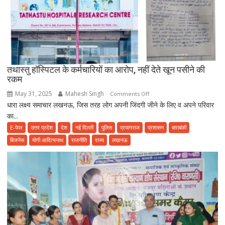
हो
जाए
सावधान,
फूड
प्वाइजनिंग
की
तथास्तु हॉस्पिटल के कर्मचारियों का आरोप, नहीं देते खून पसीने की
शिकायत
रकम
May 31, 2025
Mahesh Singh
on
Comments Off
धारा लक्ष्य समाचार लखनऊ, जिस तरह लोग अपनी जिंदगी जीने के लिए व अपने परिवार
तथास्तु
का...
हॉस्पिटल
के
E-पेपर
उत्तर प्रदेश
देश
नई दिल्ली
पुलिस
प्रयागराज
प्रशासन
बाराबंकी
कर्मचारियों
बिजनेस
योगी आदित्यनाथ
राजनीति
राज्य
लखनऊ
का
आरोप,
नहीं
देते
खून
पसीने
की