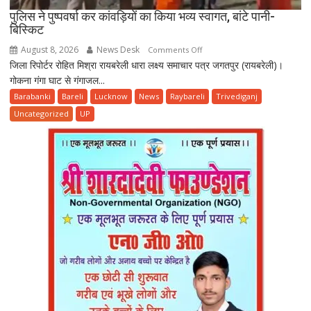
पुलिस ने पुष्पवर्षा कर कांवड़ियों का किया भव्य स्वागत, बांटे पानी-
बिस्किट
August 8, 2026
News Desk
on
Comments Off
जिला रिपोर्टर रोहित मिश्रा रायबरेली धारा लक्ष्य समाचार पत्र जगतपुर (रायबरेली)।
पुलिस
गोकना गंगा घाट से गंगाजल...
ने
पुष्पवर्षा
Barabanki
Bareli
Lucknow
News
Raybareli
Trivediganj
कर
Uncategorized
UP
कांवड़ियों
का
किया
भव्य
स्वागत,
बांटे
पानी-
बिस्किट