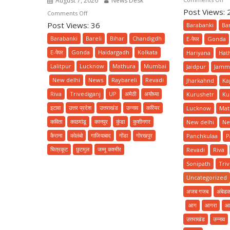
August 7, 2026
News Desk
Post Views: 
ई
on
Comments Off
पेप
Post Views: 36
ई
Barabanki
Bar
पढ़ें
पेपर
Barabanki
Bareli
Bihar
Chandigdh
E-पेपर
Gonda
प्र
पढ़ें
E-पेपर
Gonda
Haidargadh
Kolkata
Hariyana
Hat
का
प्रातः
Lalitpur
Lucknow
Mathura
Mumbai
Jaidpur
Jamm
संस
कालीन
हिन्
New delhi
News
Raybareli
Revadi
संस्करण
Jharkahnd
Ka
दैन
हिन्दी
Riva
Trivediganj
UP
अमेठी
अयोध्या
Kurushetr
Ku
धार
दैनिक
इटावा
उत्तर प्रदेश
उत्तराखंड
उन्नाव
करियर
Lucknow
Mat
लक्ष
धारा
कविता
काठमांडू
कानपुर
कुंडा
कुशीनगर
New delhi
Ne
सम
लक्ष्य
पत्
कैराना
कोलंबो
गाजियाबाद
गोंडा
गोरखपुर
Panchkulaa
P
समाचार
दिन
पत्र
चित्रकूट
छुटमुल
जम्मू कश्मीर
Revadi
Riva
06
दिनांक
Sonipath
Triv
अग
07
Uncategorized
दि
अगस्त
अजब गजब
अंबेड
बृह
2026
20
दिन
आग
आगरा
आ
शुक्रवार
उत्तराखंड
उन्नाव