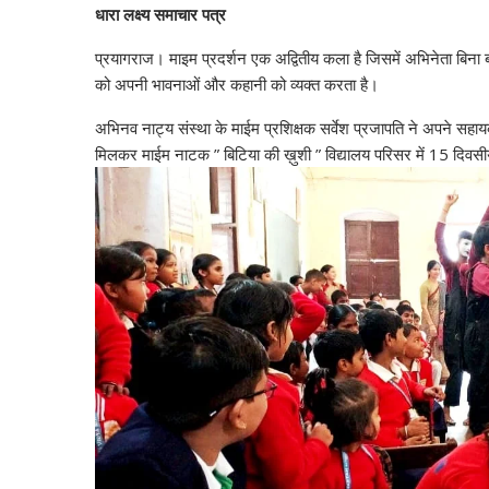
धारा लक्ष्य समाचार पत्र
t
e
t
k
e
r
s
b
t
e
g
e
प्रयागराज। माइम प्रदर्शन एक अद्वितीय कला है जिसमें अभिनेता बिना बो
A
o
e
d
r
को अपनी भावनाओं और कहानी को व्यक्त करता है।
p
o
r
I
a
अभिनव नाट्य संस्था के माईम प्रशिक्षक सर्वेश प्रजापति ने अपने सह
p
k
n
m
मिलकर माईम नाटक ” बिटिया की ख़ुशी ” विद्यालय परिसर में 15 दिवसी