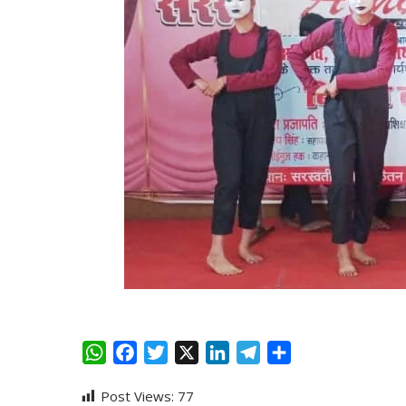
W
F
T
X
L
T
S
h
a
w
i
e
h
Post Views:
77
a
c
i
n
l
a