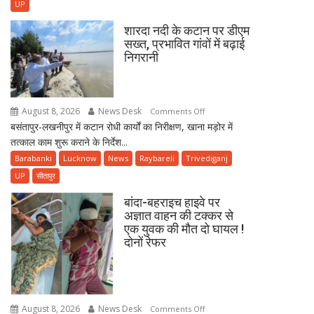
पहुंचीं
UP
अगस्त
10
2026
शारदा नदी के कटान पर डीएम
शिकायतें,
सख्त, प्रभावित गांवों में बढ़ाई
दिन
पांच
निगरानी
रविवार
के
त्वरित
निस्तारण
के
August 8, 2026
News Desk
on
Comments Off
दिए
बसंतापुर-लखनीपुर में कटान रोधी कार्यों का निरीक्षण, खाना मड़ोर में
शारदा
निर्देश
तत्काल काम शुरू कराने के निर्देश...
नदी
के
Barabanki
Lucknow
News
Raybareli
Trivediganj
कटान
UP
सीतापुर
पर
बांदा-बहराइच हाइवे पर
डीएम
अज्ञात वाहन की टक्कर से
सख्त,
एक युवक की मौत दो घायल !
प्रभावित
दोनों रेफर
गांवों
में
बढ़ाई
निगरानी
August 8, 2026
News Desk
on
Comments Off