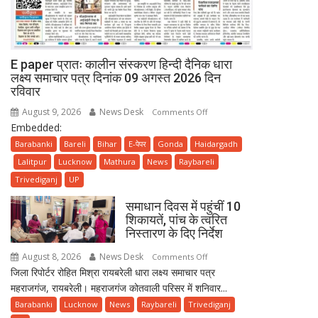
E paper प्रातः कालीन संस्करण हिन्दी दैनिक धारा
लक्ष्य समाचार पत्र दिनांक 09 अगस्त 2026 दिन
रविवार
August 9, 2026
News Desk
on
Comments Off
Embedded:
E
paper
Barabanki
Bareli
Bihar
E-पेपर
Gonda
Haidargadh
प्रातः
Lalitpur
Lucknow
Mathura
News
Raybareli
कालीन
Trivediganj
UP
संस्करण
समाधान दिवस में पहुंचीं 10
हिन्दी
शिकायतें, पांच के त्वरित
दैनिक
निस्तारण के दिए निर्देश
धारा
लक्ष्य
August 8, 2026
News Desk
on
Comments Off
समाचार
जिला रिपोर्टर रोहित मिश्रा रायबरेली धारा लक्ष्य समाचार पत्र
समाधान
पत्र
महराजगंज, रायबरेली। महराजगंज कोतवाली परिसर में शनिवार...
दिवस
दिनांक
में
Barabanki
Lucknow
News
Raybareli
Trivediganj
09