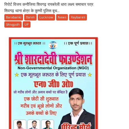
रिपोर्ट विजय कनौजिया शिवगढ़ रायबरेली धारा लक्ष्य समाचार पत्र
बांदा-
शिवगढ़ थाना क्षेत्र के कुम्भी पुलिस बूथ...
बहराइच
हाइवे
Barabanki
Bareli
Lucknow
News
Raybareli
पर
Shivgadh
UP
अज्ञात
वाहन
की
टक्कर
से
एक
युवक
की
मौत
दो
घायल
!
दोनों
रेफर