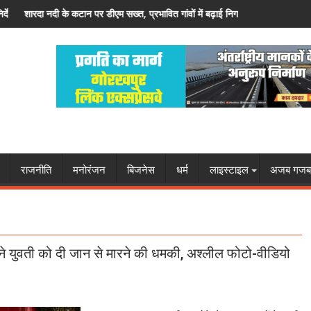
ित गांवों में बढ़ाई निगरानी
बांदा-बहराइच हाइवे पर अज्ञात वाहन की टक्कर से एक य
राजनीति
मनोरंजन
बिजनेस
धर्म
लाइस्टाइल
अजब गजब
े युवती को दी जान से मारने की धमकी, अश्लील फोटो-वीडियो